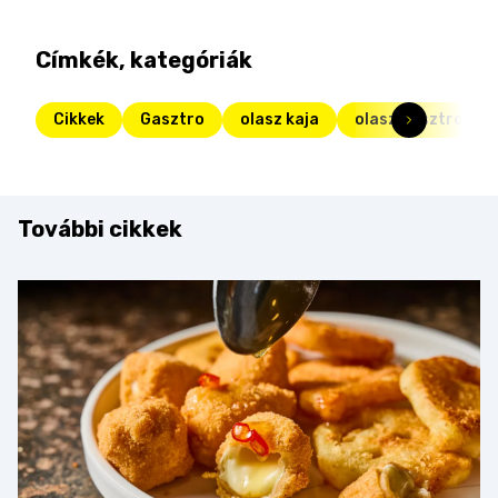
Címkék, kategóriák
Cikkek
Gasztro
olasz kaja
olasz gasztronóm
További cikkek