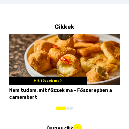
Cikkek
Mit főzzek ma?
Nem tudom, mit főzzek ma – Főszerepben a
8 c
camembert
iga
Összes cikk