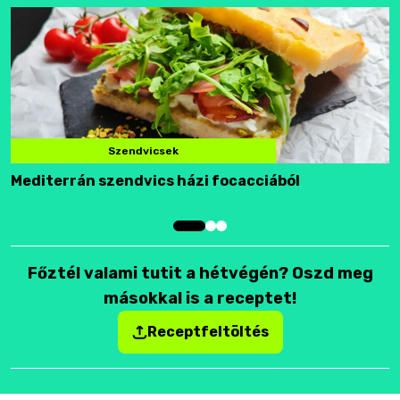
Szendvicsek
Mediterrán szendvics házi focacciából
F
Főztél valami tutit a hétvégén? Oszd meg
másokkal is a receptet!
Receptfeltöltés