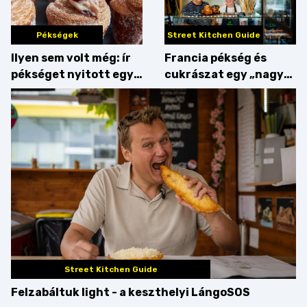
Pékségek
Street Kitchen Guide
Ilyen sem volt még: ír
Francia pékség és
pékséget nyitott egy
cukrászat egy „nagy
Dublinból hazatért pár
csipetnyi” empátiával
Street Kitchen Guide
Felzabáltuk light - a keszthelyi LángoSOS