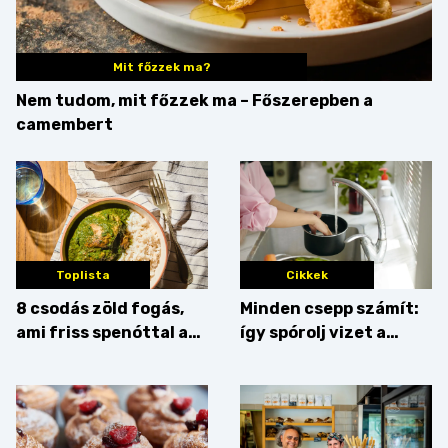
Mit főzzek ma?
Nem tudom, mit főzzek ma – Főszerepben a
camembert
Toplista
Cikkek
8 csodás zöld fogás,
Minden csepp számít:
ami friss spenóttal az
így spórolj vizet a
igazi
konyhában