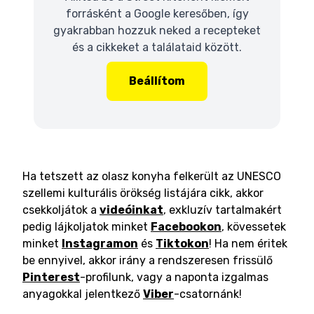
forrásként a Google keresőben, így
gyakrabban hozzuk neked a recepteket
és a cikkeket a találataid között.
Beállítom
Ha tetszett az olasz konyha felkerült az UNESCO
szellemi kulturális örökség listájára cikk, akkor
csekkoljátok a
videóinkat
, exkluzív tartalmakért
pedig lájkoljatok minket
Facebookon
, kövessetek
minket
Instagramon
és
Tiktokon
! Ha nem éritek
be ennyivel, akkor irány a rendszeresen frissülő
Pinterest
-profilunk, vagy a naponta izgalmas
anyagokkal jelentkező
Viber
-csatornánk!