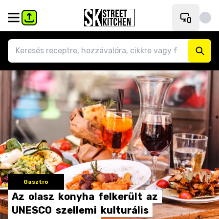
Gasztro
Az
olasz
konyha
felkerült
az
UNESCO
szellemi
kulturális