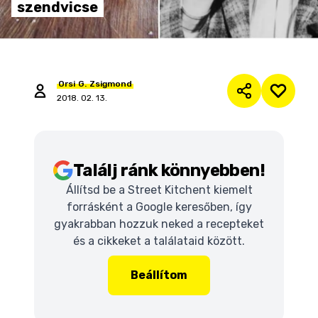
szendvicse
Orsi
G.
Zsigmond
2018. 02. 13.
Találj ránk könnyebben!
Állítsd be a Street Kitchent kiemelt
forrásként a Google keresőben, így
gyakrabban hozzuk neked a recepteket
és a cikkeket a találataid között.
Beállítom