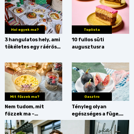
Hol egyek ma?
Toplista
3 hangulatos hely, ami
10 fullos süti
tökéletes egy ráérős
augusztusra
hétvégi ebédhez
Mit főzzek ma?
Gasztro
Nem tudom, mit
Tényleg olyan
főzzek ma –
egészséges a füge,
Villámgyors menü
mint amilyennek
gondoljuk?