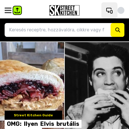
Street Kitchen Guide
OMG:
Ilyen
Elvis
brutális