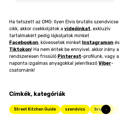
Ha tetszett az OMG: Ilyen Elvis brutális szendvicse
cikk, akkor csekkoljátok a
videóinkat
, exkluzív
tartalmakért pedig lájkoljatok minket
Facebookon
, kövessetek minket
Instagramon
és
Tiktokon
! Ha nem éritek be ennyivel, akkor irány a
rendszeresen frissülő
Pinterest
-profilunk, vagy a
naponta izgalmas anyagokkal jelentkező
Viber
-
csatornánk!
Címkék, kategóriák
Street Kitchen Guide
szendvics
brutális
kaló