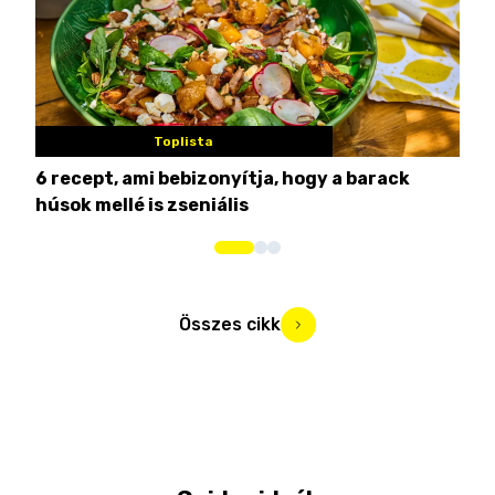
Toplista
6 recept, ami bebizonyítja, hogy a barack
3 h
húsok mellé is zseniális
hét
Összes cikk