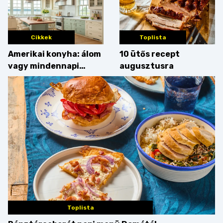
Cikkek
Toplista
Amerikai konyha: álom
10 ütős recept
vagy mindennapi
augusztusra
bosszúság? Mutatjuk
az érveket
Toplista