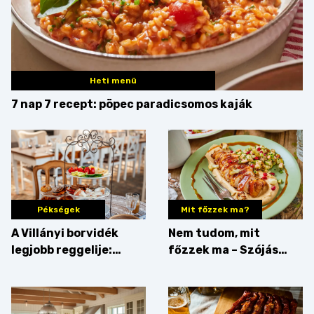
Heti menü
7 nap 7 recept: pöpec paradicsomos kaják
Pékségek
Mit főzzek ma?
A Villányi borvidék
Nem tudom, mit
legjobb reggelije:
főzzek ma – Szójás
kovászos kenyér és
sztori
gourmet pékáruk
Palkonyán