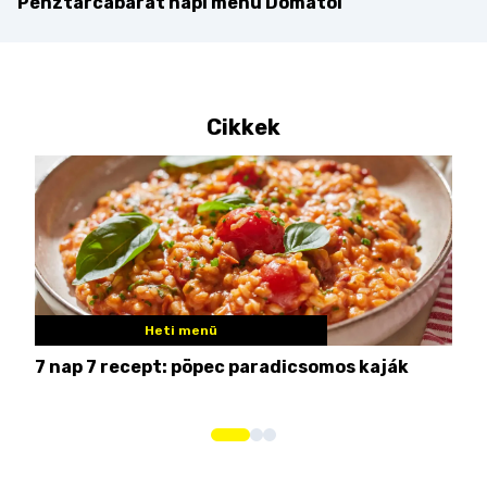
Pénztárcabarát napi menü Domától
Cikkek
Heti menü
7 nap 7 recept: pöpec paradicsomos kaják
Nem