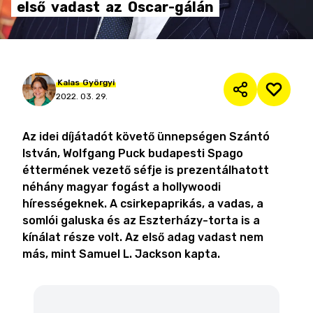
első
vadast
az
Oscar-gálán
Kalas
Györgyi
2022. 03. 29.
Az idei díjátadót követő ünnepségen Szántó
István, Wolfgang Puck budapesti Spago
éttermének vezető séfje is prezentálhatott
néhány magyar fogást a hollywoodi
hírességeknek. A csirkepaprikás, a vadas, a
somlói galuska és az Eszterházy-torta is a
kínálat része volt. Az első adag vadast nem
más, mint Samuel L. Jackson kapta.