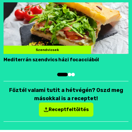
Szendvicsek
Mediterrán szendvics házi focacciából
F
Főztél valami tutit a hétvégén? Oszd meg
másokkal is a receptet!
Receptfeltöltés