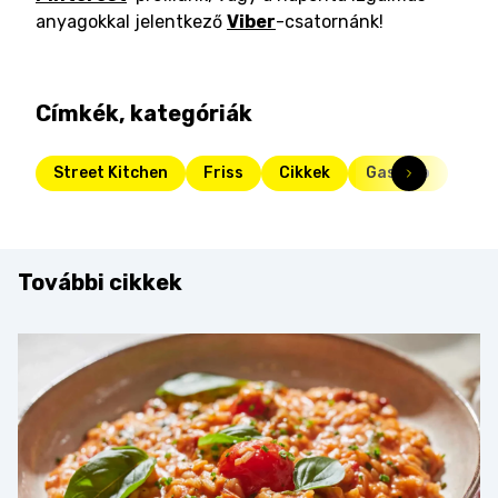
anyagokkal jelentkező
Viber
-csatornánk!
Címkék, kategóriák
Street Kitchen
Friss
Cikkek
Gasztro
További cikkek