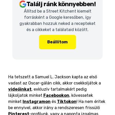
Találj ránk könnyebben!
Állítsd be a Street Kitchent kiemelt
forrásként a Google keresőben, így
gyakrabban hozzuk neked a recepteket
és a cikkeket a találataid között.
Beállítom
Ha tetszett a Samuel L. Jackson kapta az első
vadast az Oscar-gálán cikk, akkor csekkoljátok a
videóinkat
, exkluzív tartalmakért pedig
lájkoljatok minket
Facebookon
, kövessetek
minket
Instagramon
és
Tiktokon
! Ha nem éritek
be ennyivel, akkor irány a rendszeresen frissülő
Pinterest
-profilunk, vagy a naponta izgalmas