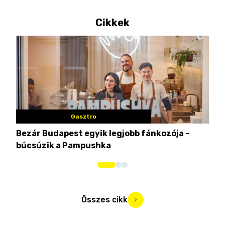
Cikkek
Gasztro
Bezár Budapest egyik legjobb fánkozója –
Nem
búcsúzik a Pampushka
ca
Összes cikk