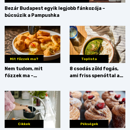
Bezár Budapest egyik legjobb fánkozója –
búcsúzik a Pampushka
Mit főzzek ma?
Toplista
Nem tudom, mit
8 csodás zöld fogás,
főzzek ma –
ami friss spenóttal az
Főszerepben a
igazi
camembert
Cikkek
Pékségek