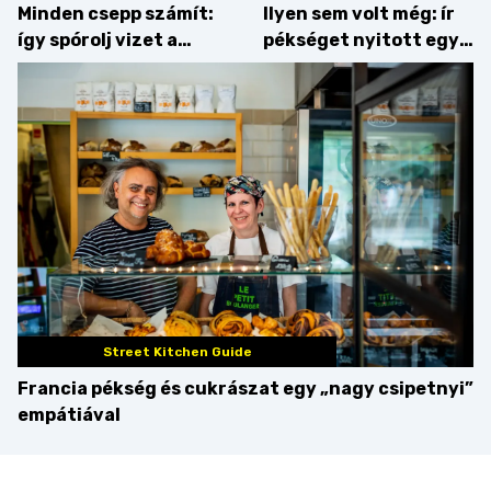
Minden csepp számít:
Ilyen sem volt még: ír
így spórolj vizet a
pékséget nyitott egy
konyhában
Dublinból hazatért pár
Street Kitchen Guide
Francia pékség és cukrászat egy „nagy csipetnyi”
empátiával