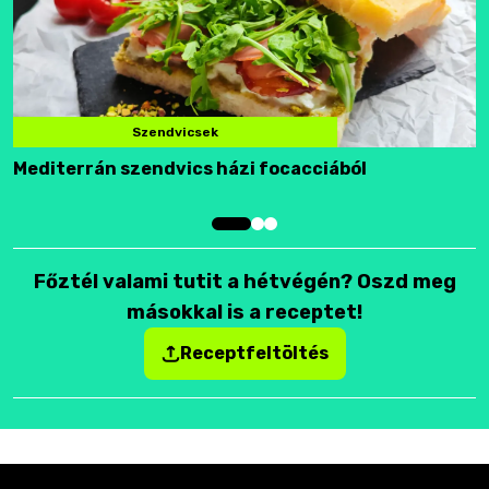
Szendvicsek
Mediterrán szendvics házi focacciából
F
Főztél valami tutit a hétvégén? Oszd meg
másokkal is a receptet!
Receptfeltöltés