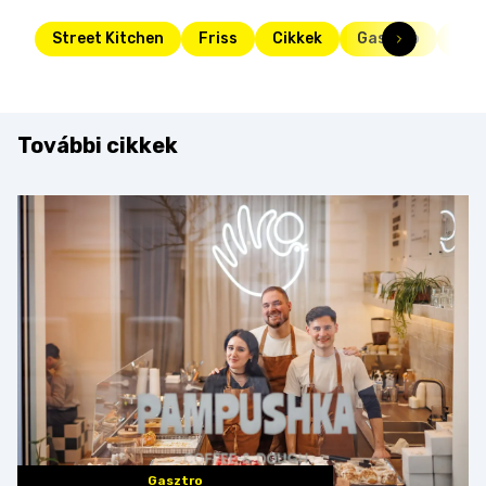
Street Kitchen
Friss
Cikkek
Gasztro
per
További cikkek
Gasztro