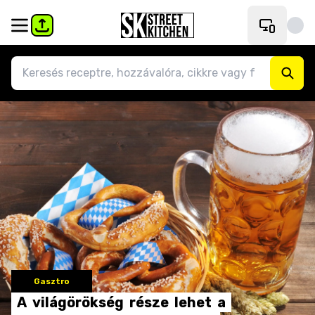
Gasztro
A
világörökség
része
lehet
a