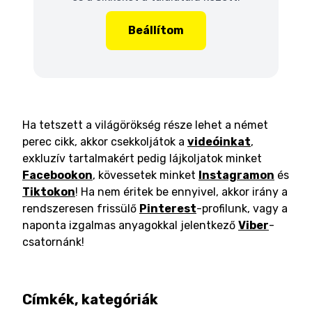
Beállítom
Ha tetszett a világörökség része lehet a német
perec cikk, akkor csekkoljátok a
videóinkat
,
exkluzív tartalmakért pedig lájkoljatok minket
Facebookon
, kövessetek minket
Instagramon
és
Tiktokon
! Ha nem éritek be ennyivel, akkor irány a
rendszeresen frissülő
Pinterest
-profilunk, vagy a
naponta izgalmas anyagokkal jelentkező
Viber
-
csatornánk!
Címkék, kategóriák