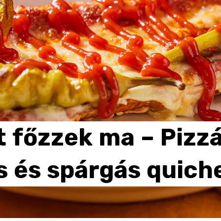
t
főzzek
ma
–
Pizz
s
és
spárgás
quich