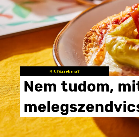
Mit főzzek ma?
Nem
tudom,
mi
melegszendvic