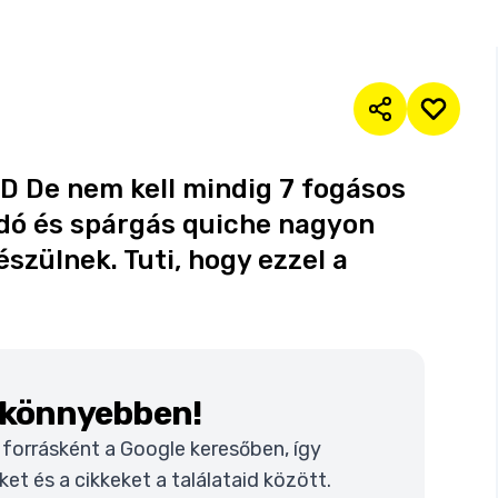
:D De nem kell mindig 7 fogásos
ndó és spárgás quiche nagyon
észülnek. Tuti, hogy ezzel a
k könnyebben!
t forrásként a Google keresőben, így
t és a cikkeket a találataid között.