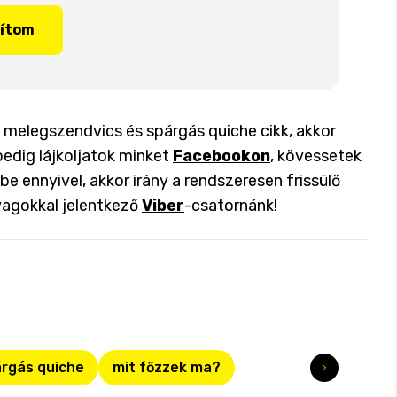
lítom
melegszendvics és spárgás quiche cikk, akkor
pedig lájkoljatok minket
Facebookon
, kövessetek
 be ennyivel, akkor irány a rendszeresen frissülő
yagokkal jelentkező
Viber
-csatornánk!
rgás quiche
mit főzzek ma?