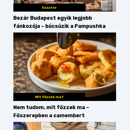
Gasztro
Bezár Budapest egyik legjobb
fánkozója – búcsúzik a Pampushka
Mit főzzek ma?
Nem tudom, mit főzzek ma –
Főszerepben a camembert