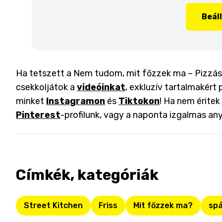
Beál
Ha tetszett a Nem tudom, mit főzzek ma – Pizzás 
csekkoljátok a
videóinkat
, exkluzív tartalmakért 
minket
Instagramon
és
Tiktokon
! Ha nem éritek
Pinterest
-profilunk, vagy a naponta izgalmas an
Címkék, kategóriák
Street Kitchen
Friss
Mit főzzek ma?
spá