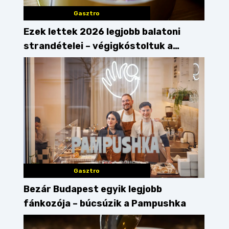
Gasztro
Ezek lettek 2026 legjobb balatoni
strandételei – végigkóstoltuk a
győzteseket
Gasztro
Bezár Budapest egyik legjobb
fánkozója – búcsúzik a Pampushka