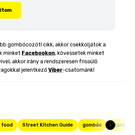
lítom
jobb gombócozót! cikk, akkor csekkoljátok a
ok minket
Facebookon
, kövessetek minket
ivel, akkor irány a rendszeresen frissülő
yagokkal jelentkező
Viber
-csatornánk!
 food
Street Kitchen Guide
gombóc
utazás