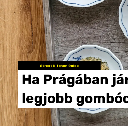
Street Kitchen Guide
Ha
Prágában
já
legjobb
gombóc