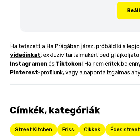
Beál
Ha tetszett a Ha Prágában jársz, próbáld ki a leg
videóinkat
, exkluzív tartalmakért pedig lájkoljat
Instagramon
és
Tiktokon
! Ha nem éritek be enny
Pinterest
-profilunk, vagy a naponta izgalmas an
Címkék, kategóriák
Street Kitchen
Friss
Cikkek
Édes street