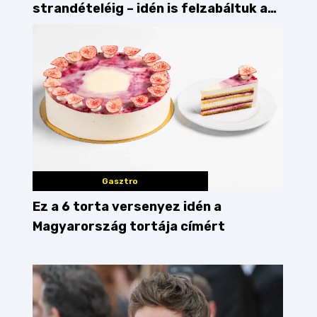
strandételéig – idén is felzabáltuk a
Balaton déli partját
Gasztro
Ez a 6 torta versenyez idén a
Magyarország tortája címért
szilvásgombóc
knédli
prága