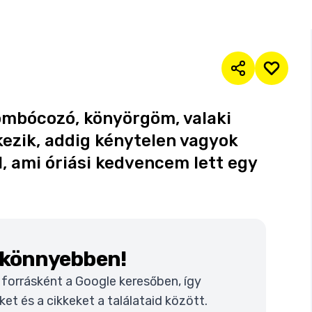
gombócozó, könyörgöm, valaki
ezik, addig kénytelen vagyok
l, ami óriási kedvencem lett egy
k könnyebben!
t forrásként a Google keresőben, így
t és a cikkeket a találataid között.