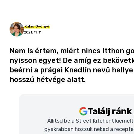
Kalas
Györgyi
2021. 11. 11.
Nem is értem, miért nincs itthon 
nyisson egyet! De amíg ez bekövetk
beérni a prágai Knedlín nevű hellye
hosszú hétvége alatt.
Találj rán
Állítsd be a Street Kitchent kiemel
gyakrabban hozzuk neked a recepteke