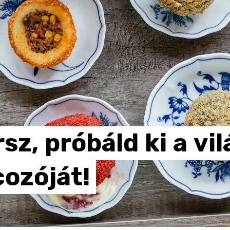
rsz,
próbáld
ki
a
vil
ozóját!