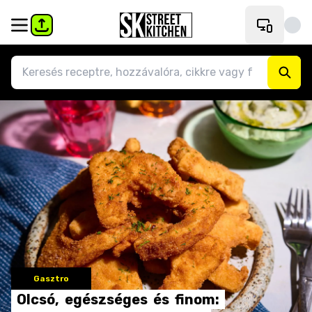
Gasztro
Olcsó,
egészséges
és
finom: