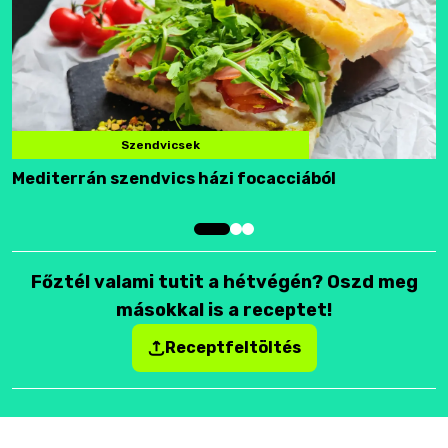
Szendvicsek
Mediterrán szendvics házi focacciából
F
Főztél valami tutit a hétvégén? Oszd meg
másokkal is a receptet!
Receptfeltöltés