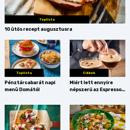
Toplista
10 ütős recept augusztusra
Toplista
Cikkek
Pénztárcabarát napi
Miért lett ennyire
menü Domától
népszerű az Espresso
Martini – és mit
érdemes enni mellé?