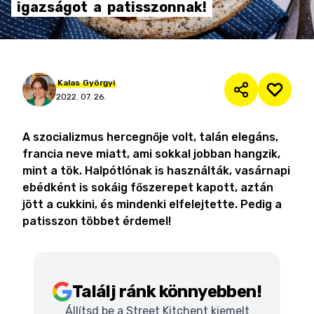
igazságot
a
patisszonnak!
Kalas
Györgyi
2022. 07. 26.
A szocializmus hercegnője volt, talán elegáns,
francia neve miatt, ami sokkal jobban hangzik,
mint a tök. Halpótlónak is használták, vasárnapi
ebédként is sokáig főszerepet kapott, aztán
jött a cukkini, és mindenki elfelejtette. Pedig a
patisszon többet érdemel!
Találj ránk könnyebben!
Állítsd be a Street Kitchent kiemelt