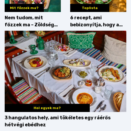
Mit főzzek ma?
Toplista
Nem tudom, mit
6 recept, ami
főzzek ma – Zöldség
bebizonyítja, hogy a
minden mennyiségben
barack húsok mellé is
zseniális
Hol egyek ma?
3 hangulatos hely, ami tökéletes egy ráérős
hétvégi ebédhez