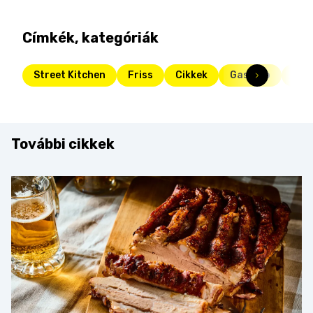
Címkék, kategóriák
Street Kitchen
Friss
Cikkek
Gasztro
zöl
További cikkek