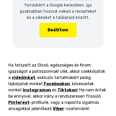
forrásként a Google keresőben, így
gyakrabban hozzuk neked a recepteket
és a cikkeket a találataid között.
Beállítom
Ha tetszett az Olcsó, egészséges és finom:
igazságot a patisszonnak! cikk, akkor csekkoljátok
a
videóinkat
, exkluzív tartalmakért pedig
lájkoljatok minket
Facebookon
, kövessetek
minket
Instagramon
és
Tiktokon
! Ha nem éritek
be ennyivel, akkor irány a rendszeresen frissülő
Pinterest
-profilunk, vagy a naponta izgalmas
anyagokkal jelentkező
Viber
-csatornánk!