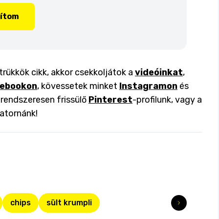
lítom
 trükkök cikk, akkor csekkoljátok a
videóinkat
,
ebookon
, kövessetek minket
Instagramon
és
a rendszeresen frissülő
Pinterest
-profilunk, vagy a
atornánk!
chips
sült krumpli