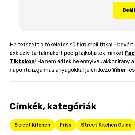
Beál
Ha tetszett a tökéletes sült krumpli titkai - bevált
exkluzív tartalmakért pedig lájkoljatok minket
Fac
Tiktokon
! Ha nem éritek be ennyivel, akkor irány 
naponta izgalmas anyagokkal jelentkező
Viber
-cs
Címkék, kategóriák
Street Kitchen
Friss
Street Kitchen Guide