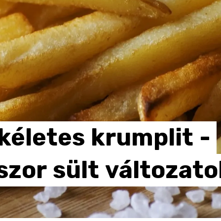
kéletes
krumplit
-
szor
sült
változato