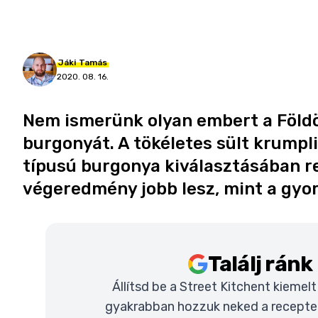
Jáki
Tamás
2020. 08. 16.
Nem ismerünk olyan embert a Földön
burgonyát. A tökéletes sült krumpli
típusú burgonya kiválasztásában rej
végeredmény jobb lesz, mint a gyor
Találj rán
Állítsd be a Street Kitchent kiemel
gyakrabban hozzuk neked a recepteke