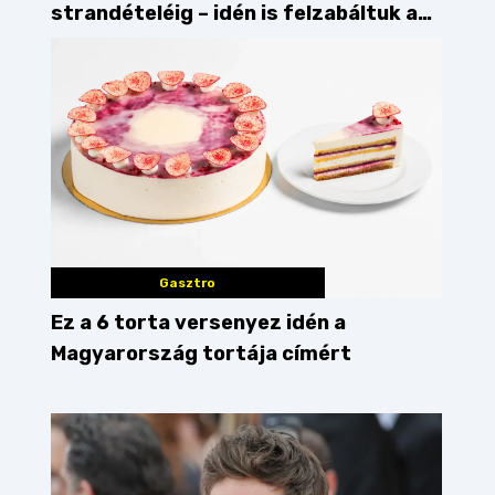
strandételéig – idén is felzabáltuk a
Balaton déli partját
Gasztro
Ez a 6 torta versenyez idén a
Magyarország tortája címért