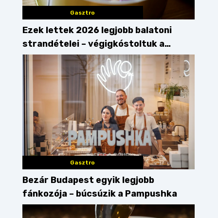
Gasztro
Ezek lettek 2026 legjobb balatoni
strandételei – végigkóstoltuk a
győzteseket
Gasztro
Bezár Budapest egyik legjobb
fánkozója – búcsúzik a Pampushka