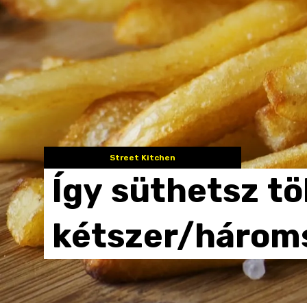
Street Kitchen
Így
süthetsz
tö
kétszer/három