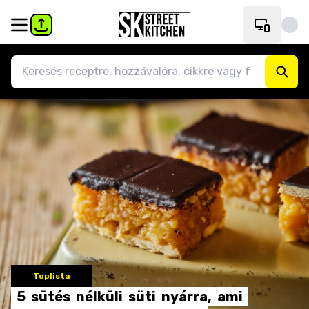
Toplista
5
sütés
nélküli
süti
nyárra,
ami