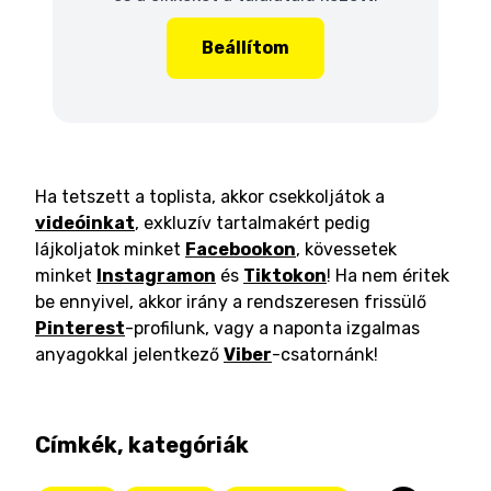
Beállítom
Ha tetszett a toplista, akkor csekkoljátok a
videóinkat
, exkluzív tartalmakért pedig
lájkoljatok minket
Facebookon
, kövessetek
minket
Instagramon
és
Tiktokon
! Ha nem éritek
be ennyivel, akkor irány a rendszeresen frissülő
Pinterest
-profilunk, vagy a naponta izgalmas
anyagokkal jelentkező
Viber
-csatornánk!
Címkék, kategóriák