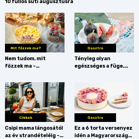
10 fullos süti augusztusra
Mit főzzek ma?
Gasztro
Nem tudom, mit
Tényleg olyan
főzzek ma –
egészséges a füge,
Villámgyors menü
mint amilyennek
gondoljuk?
Cikkek
Gasztro
Csipi mama lángosától
Ez a 6 torta versenyez
az év strandételéig –
idén a Magyarország