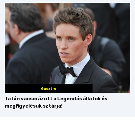
idén is felzabáltuk a
tortája címért
Balaton déli partját
Gasztro
Tatán vacsorázott a Legendás állatok és
megfigyelésük sztárja!