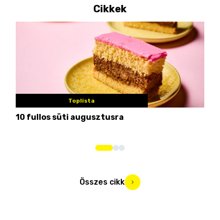
Cikkek
Toplista
10 fullos süti augusztusra
Nem
me
Összes cikk