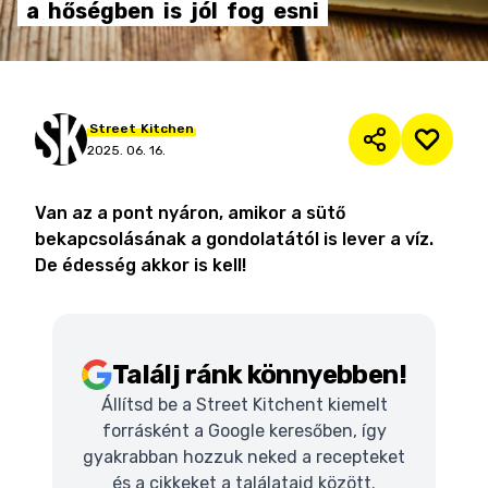
a
hőségben
is
jól
fog
esni
Street
Kitchen
2025. 06. 16.
Van az a pont nyáron, amikor a sütő
bekapcsolásának a gondolatától is lever a víz.
De édesség akkor is kell!
Találj ránk könnyebben!
Állítsd be a Street Kitchent kiemelt
forrásként a Google keresőben, így
gyakrabban hozzuk neked a recepteket
és a cikkeket a találataid között.