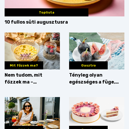
Toplista
10 fullos süti augusztusra
Mit főzzek ma?
Gasztro
Nem tudom, mit
Tényleg olyan
főzzek ma –
egészséges a füge,
Villámgyors menü
mint amilyennek
gondoljuk?