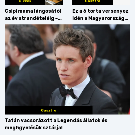
Cikkek
Gasztro
Csipi mama lángosától
Ez a 6 torta versenyez
az év strandételéig –
idén a Magyarország
idén is felzabáltuk a
tortája címért
Balaton déli partját
Gasztro
Tatán vacsorázott a Legendás állatok és
megfigyelésük sztárja!