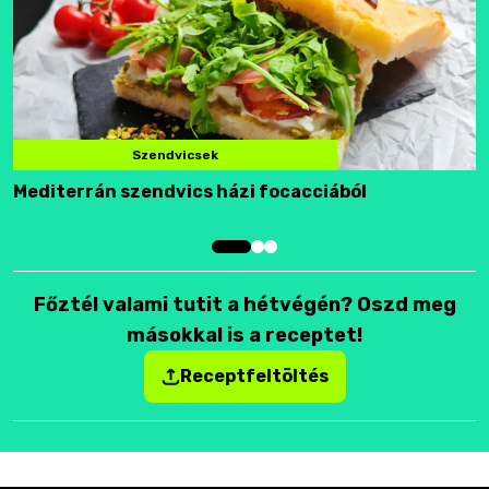
Szendvicsek
Mediterrán szendvics házi focacciából
F
Főztél valami tutit a hétvégén? Oszd meg
másokkal is a receptet!
Receptfeltöltés