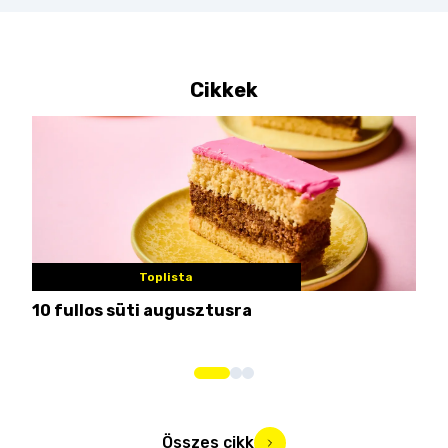
Cikkek
Toplista
10 fullos süti augusztusra
Nem
me
Összes cikk