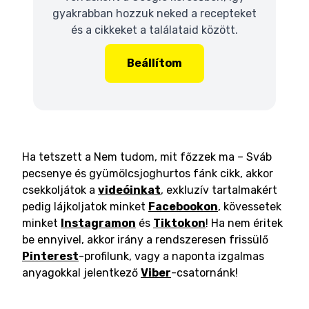
gyakrabban hozzuk neked a recepteket
és a cikkeket a találataid között.
Beállítom
Ha tetszett a Nem tudom, mit főzzek ma – Sváb
pecsenye és gyümölcsjoghurtos fánk cikk, akkor
csekkoljátok a
videóinkat
, exkluzív tartalmakért
pedig lájkoljatok minket
Facebookon
, kövessetek
minket
Instagramon
és
Tiktokon
! Ha nem éritek
be ennyivel, akkor irány a rendszeresen frissülő
Pinterest
-profilunk, vagy a naponta izgalmas
anyagokkal jelentkező
Viber
-csatornánk!