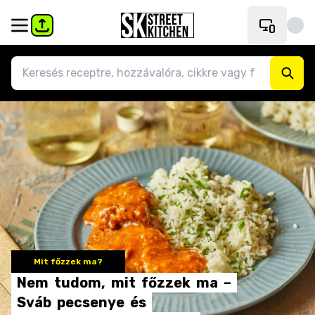
Mit főzzek ma?
Nem
tudom,
mit
főzzek
ma
–
Sváb
pecsenye
és