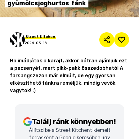
gyümölcsjoghurtos
fánk
Street
Kitchen
2024. 03. 18.
Ha imádjátok a karajt, akkor bátran ajánljuk ezt
a pecsenyét, mert pikk-pakk összedobható! A
farsangszezon már elmúlt, de egy gyorsan
elkészíthető fánkra reméljük, mindig vevők
vagytok! :)
Találj ránk könnyebben!
Állítsd be a Street Kitchent kiemelt
forrásként a Google keresőben, így