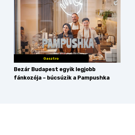
Gasztro
Bezár Budapest egyik legjobb
fánkozója – búcsúzik a Pampushka