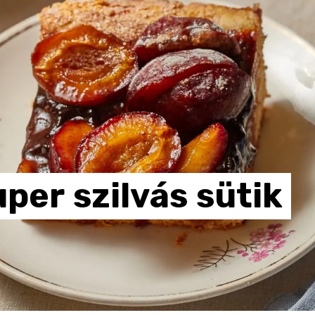
uper
szilvás
sütik