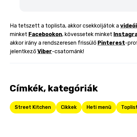
Ha tetszett a toplista, akkor csekkoljátok a
videó
minket
Facebookon
, kövessetek minket
Instagr
akkor irány a rendszeresen frissülő
Pinterest
-pro
jelentkező
Viber
-csatornánk!
Címkék, kategóriák
Street Kitchen
Cikkek
Heti menü
Toplis