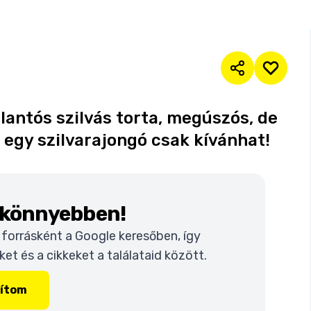
llantós szilvás torta, megúszós, de
 egy szilvarajongó csak kívánhat!
k könnyebben!
t forrásként a Google keresőben, így
t és a cikkeket a találataid között.
lítom