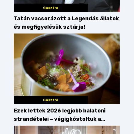
Gasztro
Tatán vacsorázott a Legendás állatok
és megfigyelésük sztárja!
Gasztro
Ezek lettek 2026 legjobb balatoni
strandételei – végigkóstoltuk a
győzteseket