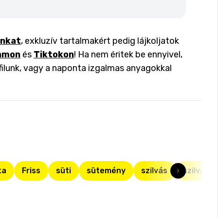
inkat
, exkluzív tartalmakért pedig lájkoljatok
amon
és
Tiktokon
! Ha nem éritek be ennyivel,
filunk, vagy a naponta izgalmas anyagokkal
ta
Friss
süti
sütemény
szilvás
szilva