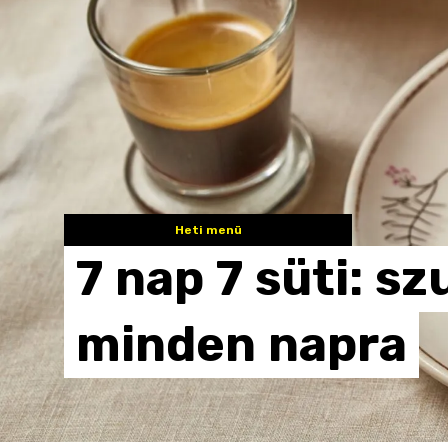
Heti menü
7
nap
7
süti:
sz
minden
napra