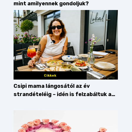
mint amilyennek gondoljuk?
Cikkek
Csipi mama lángosától az év
strandételéig – idén is felzabáltuk a
Balaton déli partját
szilvás süti