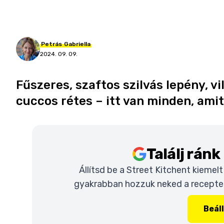
Petrás
Gabriella
2024. 09. 09.
Fűszeres, szaftos szilvás lepény, vi
cuccos rétes – itt van minden, amit
Találj rán
Állítsd be a Street Kitchent kiemel
gyakrabban hozzuk neked a recepteke
Beál