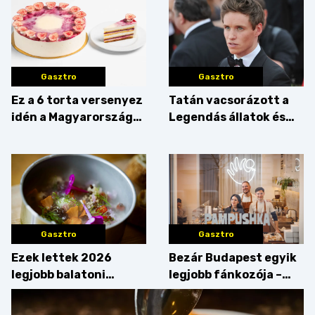
Gasztro
Gasztro
Ez a 6 torta versenyez
Tatán vacsorázott a
idén a Magyarország
Legendás állatok és
tortája címért
megfigyelésük sztárja!
Gasztro
Gasztro
Ezek lettek 2026
Bezár Budapest egyik
legjobb balatoni
legjobb fánkozója –
strandételei –
búcsúzik a Pampushka
végigkóstoltuk a