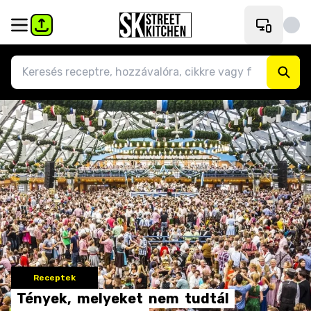
Receptek
Tények,
melyeket
nem
tudtál