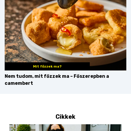
győzteseket
Mit főzzek ma?
Nem tudom, mit főzzek ma – Főszerepben a
camembert
Cikkek