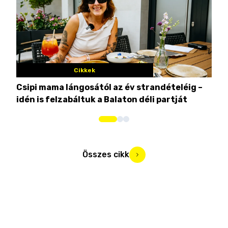
Cikkek
Csipi mama lángosától az év strandételéig –
Ez 
idén is felzabáltuk a Balaton déli partját
tor
Összes cikk