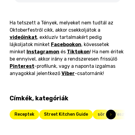
Ha tetszett a Tények, melyeket nem tudtál az
Oktoberfestről cikk, akkor csekkoljátok a
videóinkat
, exkluzív tartalmakért pedig
lájkoljatok minket
Facebookon
, kövessetek
minket
Instagramon
és
Tiktokon
! Ha nem éritek
be ennyivel, akkor irány a rendszeresen frissülő
Pinterest
-profilunk, vagy a naponta izgalmas
anyagokkal jelentkező
Viber
-csatornánk!
Címkék, kategóriák
Receptek
Street Kitchen Guide
sör
fesztivál