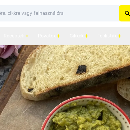
Receptek
Rovatok
Cikkek
Toplisták