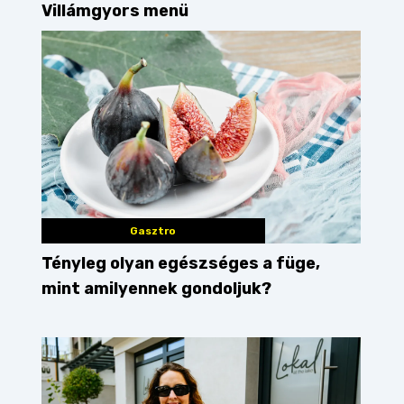
Villámgyors menü
Gasztro
Tényleg olyan egészséges a füge,
mint amilyennek gondoljuk?
k
bundás kenyér