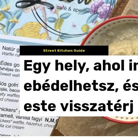
Street Kitchen Guide
Egy
hely,
ahol
i
ebédelhetsz,
é
este
visszatérj