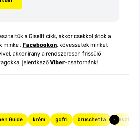
lítom
szteltük a Gisellt cikk, akkor csekkoljátok a
ok minket
Facebookon
, kövessetek minket
ivel, akkor irány a rendszeresen frissülő
yagokkal jelentkező
Viber
-csatornánk!
hen Guide
krém
gofri
bruschetta
teszteltü