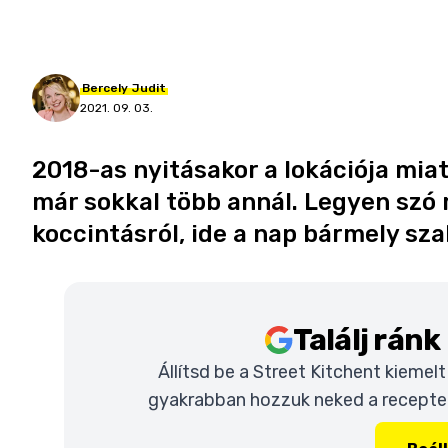
Bercely
Judit
2021. 09. 03.
2018-as nyitásakor a lokációja miat
már sokkal több annál. Legyen szó r
koccintásról, ide a nap bármely s
Találj rán
Állítsd be a Street Kitchent kiemel
gyakrabban hozzuk neked a recepteke