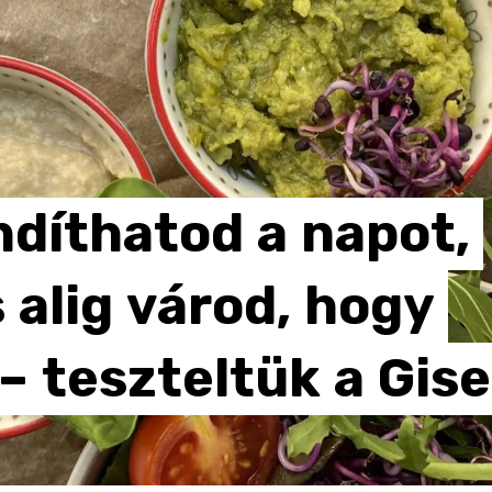
ndíthatod
a
napot,
s
alig
várod,
hogy
–
teszteltük
a
Gise