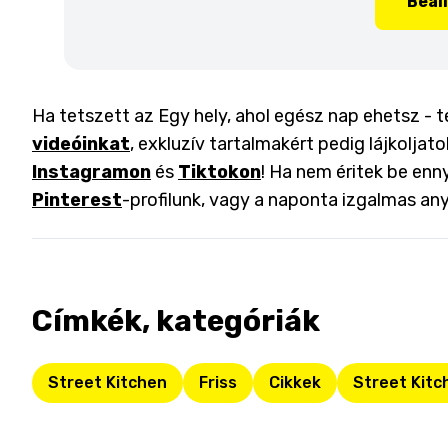
Beál
Ha tetszett az Egy hely, ahol egész nap ehetsz - te
videóinkat
, exkluzív tartalmakért pedig lájkoljat
Instagramon
és
Tiktokon
! Ha nem éritek be enny
Pinterest
-profilunk, vagy a naponta izgalmas an
Címkék, kategóriák
Street Kitchen
Friss
Cikkek
Street Kitc