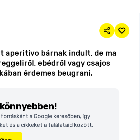
t aperitivo bárnak indult, de ma
eggeliről, ebédről vagy csajos
zakában érdemes beugrani.
k könnyebben!
t forrásként a Google keresőben, így
t és a cikkeket a találataid között.