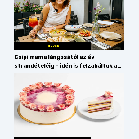
Cikkek
Csipi mama lángosától az év
strandételéig – idén is felzabáltuk a
Balaton déli partját