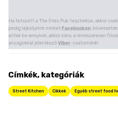
Ha tetszett a The Fries Pub tesztelése, akkor cse
pedig lájkoljatok minket
Facebookon
, kövessetek
éritek be ennyivel, akkor irány a rendszeresen friss
anyagokkal jelentkező
Viber
-csatornánk!
Címkék, kategóriák
Street Kitchen
Cikkek
Egyéb street food h