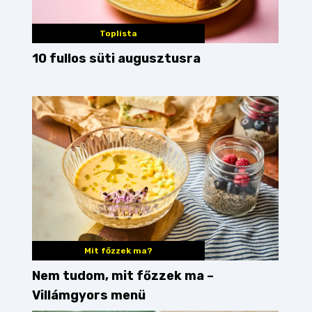
Toplista
10 fullos süti augusztusra
hen Guide
krumpli
junk food
junk
sült krumpl
Mit főzzek ma?
Nem tudom, mit főzzek ma –
Villámgyors menü