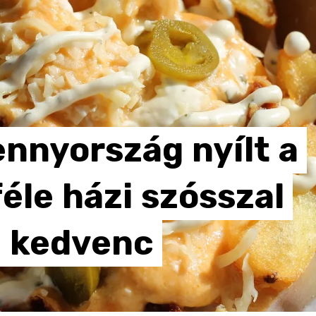
ennyország
nyílt
a
féle
házi
szósszal
a
kedvenc