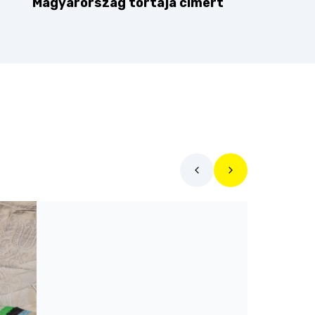
Magyarország tortája címért