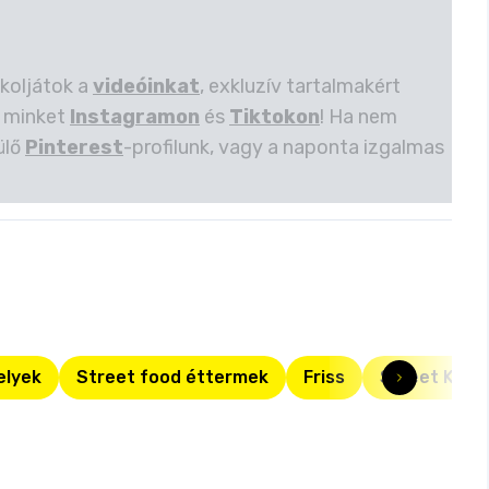
kkoljátok a
videóinkat
, exkluzív tartalmakért
 minket
Instagramon
és
Tiktokon
! Ha nem
ülő
Pinterest
-profilunk, vagy a naponta izgalmas
elyek
Street food éttermek
Friss
Street Kitc