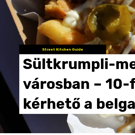
Street Kitchen Guide
Sültkrumpli-m
városban
–
10-
kérhető
a
belg