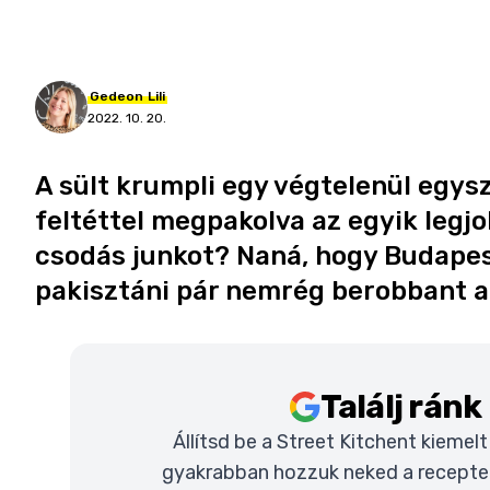
Gedeon
Lili
2022. 10. 20.
A sült krumpli egy végtelenül egysz
feltéttel megpakolva az egyik legjo
csodás junkot? Naná, hogy Budapes
pakisztáni pár nemrég berobbant a
Találj rán
Állítsd be a Street Kitchent kiemel
gyakrabban hozzuk neked a recepteke