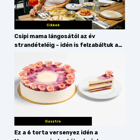
Cikkek
Csipi mama lángosától az év
strandételéig – idén is felzabáltuk a
Balaton déli partját
Gasztro
Ez a 6 torta versenyez idén a