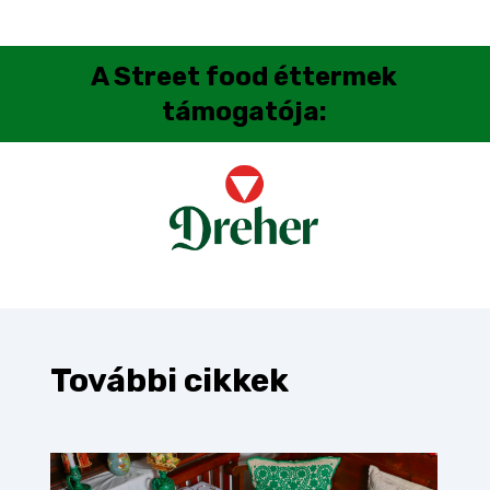
A
Street food éttermek
támogatója:
További cikkek