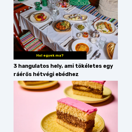
Hol egyek ma?
3 hangulatos hely, ami tökéletes egy
ráérős hétvégi ebédhez