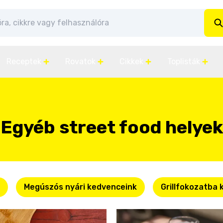
Receptek
Rovatok
Cikkek
Toplisták
Egyéb street food helyek
Megúszós nyári kedvenceink
Grillfokozatba 