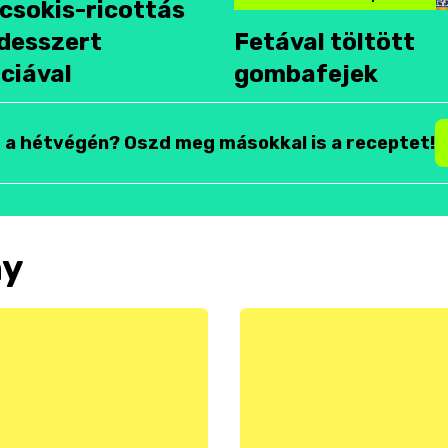
csokis-ricottás
desszert
Fetával töltött
ciával
gombafejek
t a hétvégén? Oszd meg másokkal is a receptet!
ny