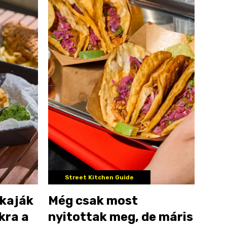
Street Kitchen Guide
 kaják
Még csak most
kra a
nyitottak meg, de máris