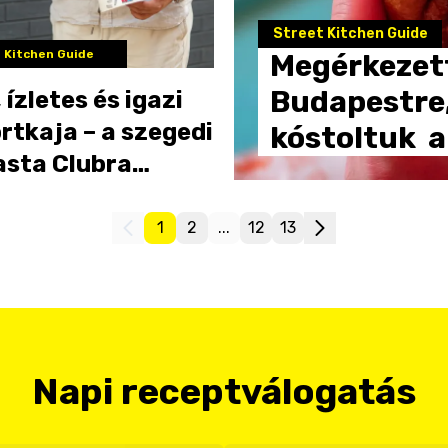
Street Kitchen Guide
 Kitchen Guide
Megérkezet
Budapestre
 ízletes és igazi
rtkaja – a szegedi
kóstoltuk
a
asta Clubra
nki számíthat
1
2
...
12
13
Napi receptválogatás