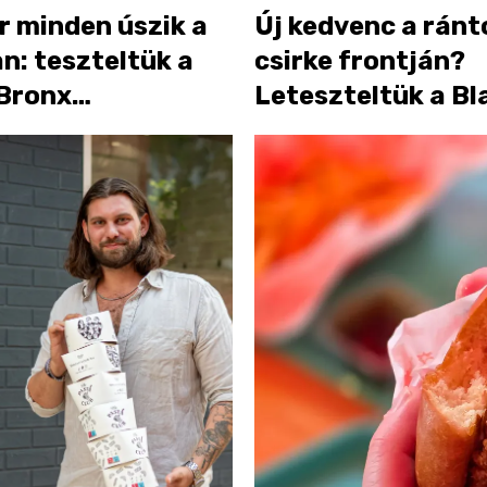
r minden úszik a
Új kedvenc a ránt
n: teszteltük a
csirke frontján?
 Bronx
Leteszteltük a Bl
r&Co-t
Chicken Tenderst