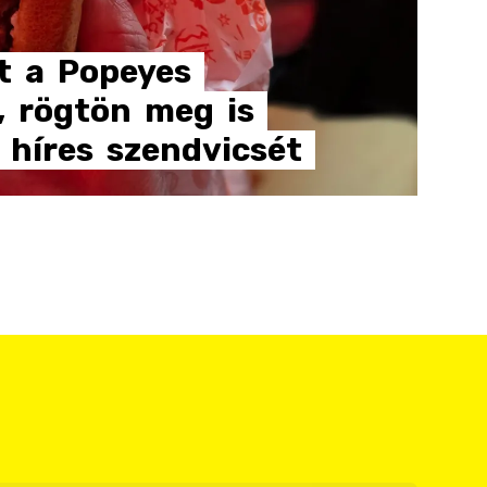
t
a
Popeyes
,
rögtön
meg
is
híres
szendvicsét