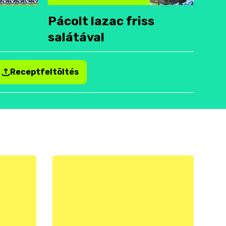
Pácolt lazac friss
salátával
Receptfeltöltés