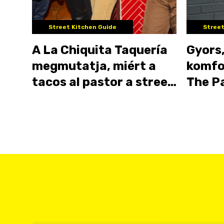
Street Kitchen Guide
Street
A La Chiquita Taquería
Gyors,
megmutatja, miért a
komfo
tacos al pastor a street
The P
food királya
minde