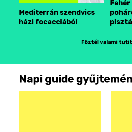
Fehér 
Mediterrán szendvics
pohár
házi focacciából
pisztá
Főztél valami tuti
Napi guide gyűjtemé