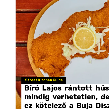
Street Kitchen Guide
Bíró
Lajos
rántott
hús
mindig
verhetetlen,
d
ez
kötelező
a
Buja
Dis