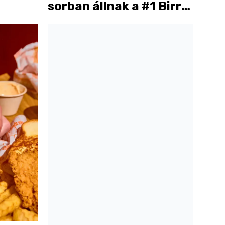
sorban állnak a #1 Birria
Taco előtt