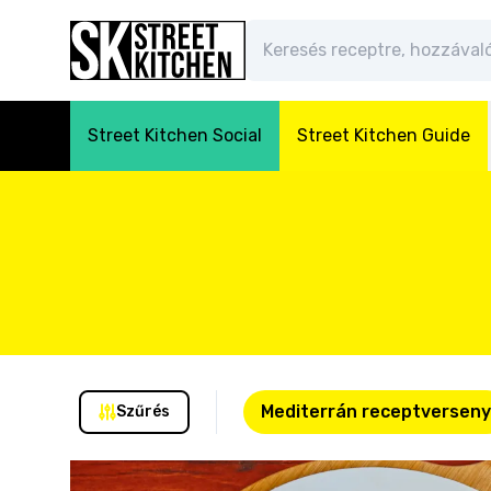
Street Kitchen Social
Street Kitchen Guide
Mediterrán receptverseny
Szűrés