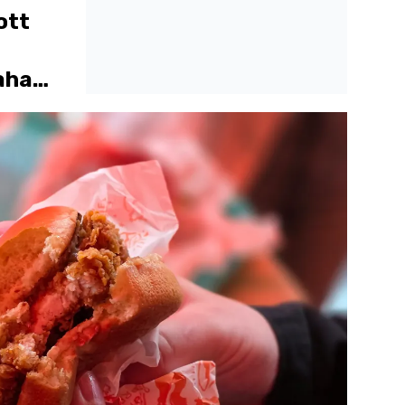
ott
aha