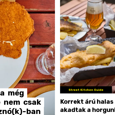
Street Kitchen Guide
a
még
e
nem
csak
Korrekt árú halas
akadtak a horgun
znó(k)-ban