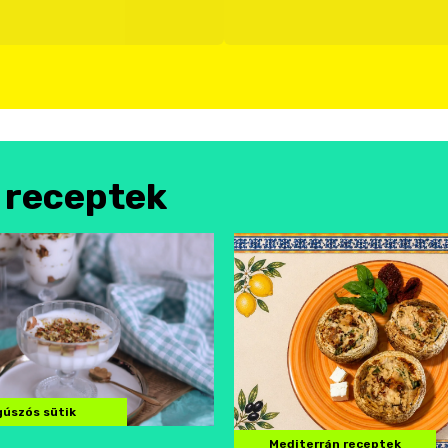
l receptek
úszós sütik
Mediterrán receptek