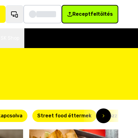
Receptfeltöltés
SK Shop
kapcsolva
Street food éttermek
Főzz okosan!