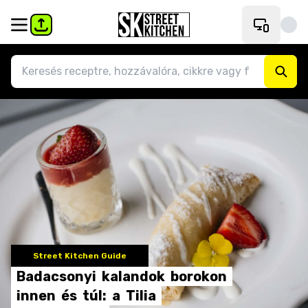
Street Kitchen Guide
Badacsonyi
kalandok
borokon
innen
és
túl:
a
Tilia