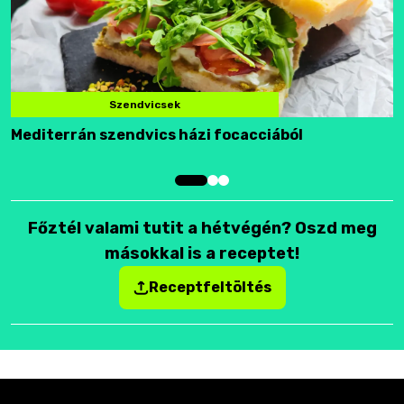
Szendvicsek
Mediterrán szendvics házi focacciából
F
Főztél valami tutit a hétvégén? Oszd meg
másokkal is a receptet!
Receptfeltöltés