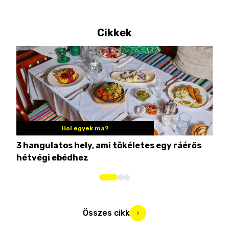
Cikkek
Hol egyek ma?
3 hangulatos hely, ami tökéletes egy ráérős
10 
hétvégi ebédhez
Összes cikk