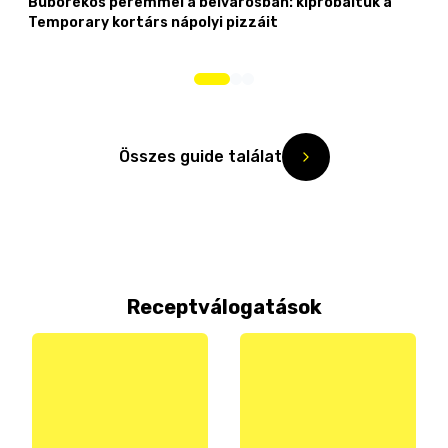
Buborékos peremmel a belvárosban: kipróbáltuk a
Temporary kortárs nápolyi pizzáit
Összes guide találat
Receptválogatások