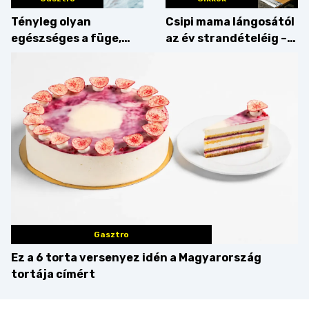
Tényleg olyan
Csipi mama lángosától
egészséges a füge,
az év strandételéig –
mint amilyennek
idén is felzabáltuk a
gondoljuk?
Balaton déli partját
Gasztro
Ez a 6 torta versenyez idén a Magyarország
tortája címért