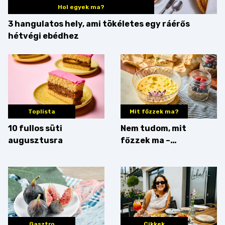
Hol egyek ma?
3 hangulatos hely, ami tökéletes egy ráérős
hétvégi ebédhez
Toplista
Mit főzzek ma?
10 fullos süti
Nem tudom, mit
augusztusra
főzzek ma –
Villámgyors menü
Gasztro
Cikkek