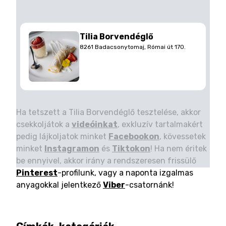
Tilia Borvendéglő
8261 Badacsonytomaj, Római út 170.
Ha tetszett a Tilia Borvendéglő tesztelése, akkor
csekkoljátok a
videóinkat
, exkluzív tartalmakért
pedig lájkoljatok minket
Facebookon
, kövessetek
minket
Instagramon
és
Tiktokon
! Ha nem éritek
be ennyivel, akkor irány a rendszeresen frissülő
Pinterest
-profilunk, vagy a naponta izgalmas
anyagokkal jelentkező
Viber
-csatornánk!