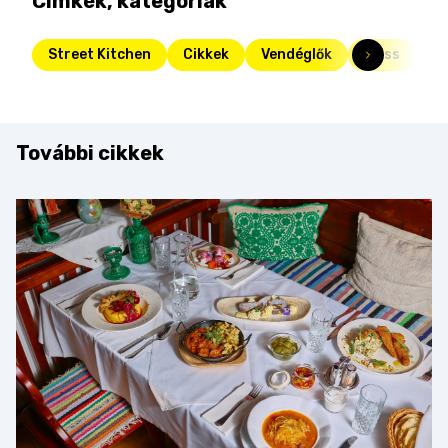
Címkék, kategóriák
Street Kitchen
Cikkek
Vendéglők
Friss
St
További cikkek