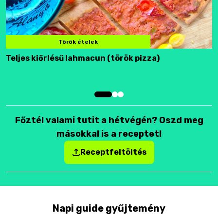
Török ételek
Teljes kiőrlésű lahmacun (török pizza)
F
Főztél valami tutit a hétvégén? Oszd meg
másokkal is a receptet!
Receptfeltöltés
Napi guide gyűjtemény