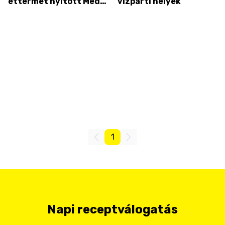
éttermet nyitott Mede
vízparti helyek
Ádám Badacsonyban
1
Napi receptválogatás