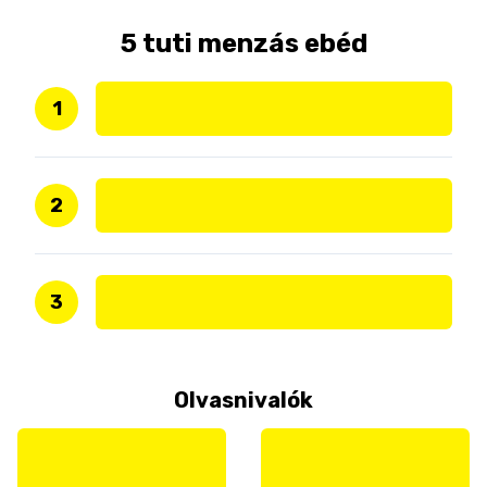
5 tuti menzás ebéd
1
2
3
Olvasnivalók