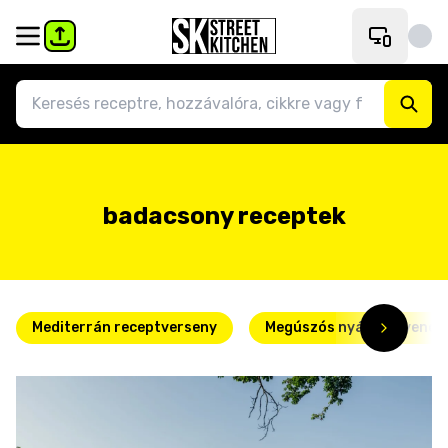
badacsony receptek
Mediterrán receptverseny
Megúszós nyári kedvence