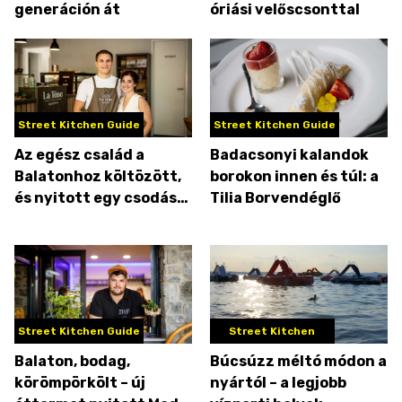
generáción át
óriási velőscsonttal
Street Kitchen Guide
Street Kitchen Guide
Az egész család a
Badacsonyi kalandok
Balatonhoz költözött,
borokon innen és túl: a
és nyitott egy csodás
Tilia Borvendéglő
cukrászdát
Street Kitchen Guide
Street Kitchen
Balaton, bodag,
Búcsúzz méltó módon a
körömpörkölt – új
nyártól – a legjobb