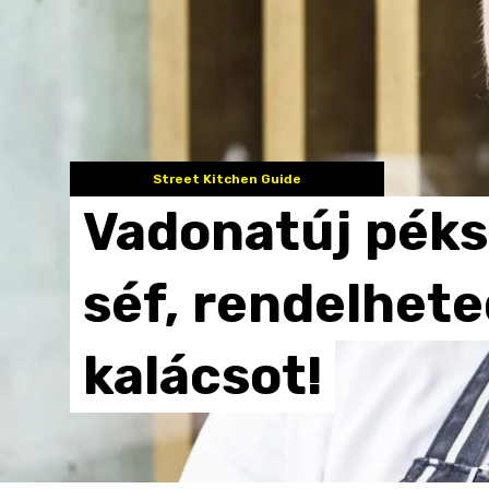
Street Kitchen Guide
Vadonatúj
péks
séf,
rendelhete
kalácsot!