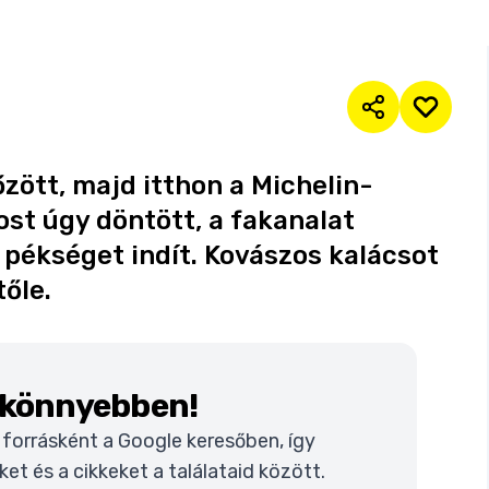
zött, majd itthon a Michelin-
ost úgy döntött, a fakanalat
 pékséget indít. Kovászos kalácsot
tőle.
k könnyebben!
t forrásként a Google keresőben, így
t és a cikkeket a találataid között.