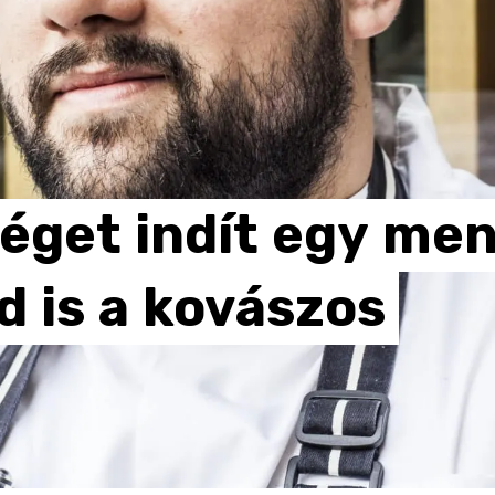
éget
indít
egy
men
d
is
a
kovászos