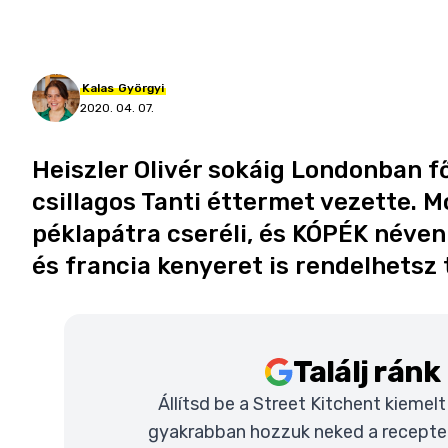
Kalas
Györgyi
2020. 04. 07.
Heiszler Olivér sokáig Londonban fő
csillagos Tanti éttermet vezette. M
péklapátra cseréli, és KÓPÉK néven
és francia kenyeret is rendelhetsz 
Találj rán
Állítsd be a Street Kitchent kiemel
gyakrabban hozzuk neked a recepteke