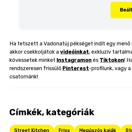
Beál
Ha tetszett a Vadonatúj pékséget indít egy menő sé
akkor csekkoljátok a
videóinkat
, exkluzív tartalm
kövessetek minket
Instagramon
és
Tiktokon
! H
rendszeresen frissülő
Pinterest
-profilunk, vagy 
csatornánk!
Címkék, kategóriák
Street Kitchen
Friss
Megúszós kaják
St