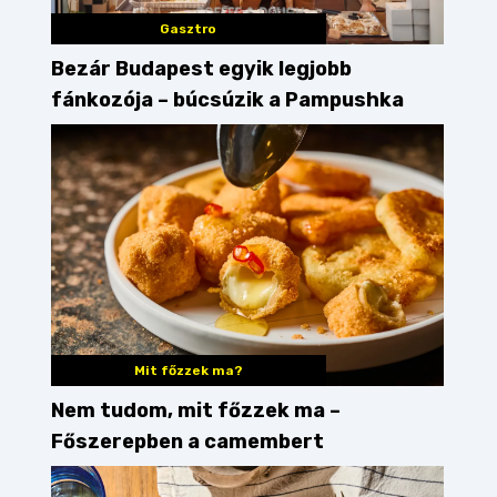
Gasztro
Bezár Budapest egyik legjobb
fánkozója – búcsúzik a Pampushka
Mit főzzek ma?
Nem tudom, mit főzzek ma –
Főszerepben a camembert