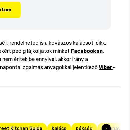
lítom
f, rendelheted is a kovászos kalácsot! cikk,
akért pedig lájkoljatok minket
Facebookon
,
a nem éritek be ennyivel, akkor irány a
a naponta izgalmas anyagokkal jelentkező
Viber
-
reet Kitchen Guide
kalács
pékség
koronavírus