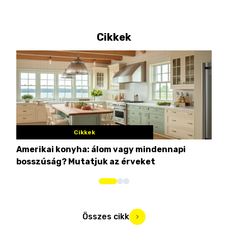
Cikkek
Cikkek
Amerikai konyha: álom vagy mindennapi
10 
bosszúság? Mutatjuk az érveket
Összes cikk