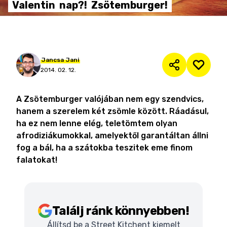
Valentin
nap?!
Zsötemburger!
Jancsa
Jani
2014. 02. 12.
A Zsötemburger valójában nem egy szendvics,
hanem a szerelem két zsömle között. Ráadásul,
ha ez nem lenne elég, teletömtem olyan
afrodiziákumokkal, amelyektől garantáltan állni
fog a bál, ha a szátokba teszitek eme finom
falatokat!
Találj ránk könnyebben!
Állítsd be a Street Kitchent kiemelt