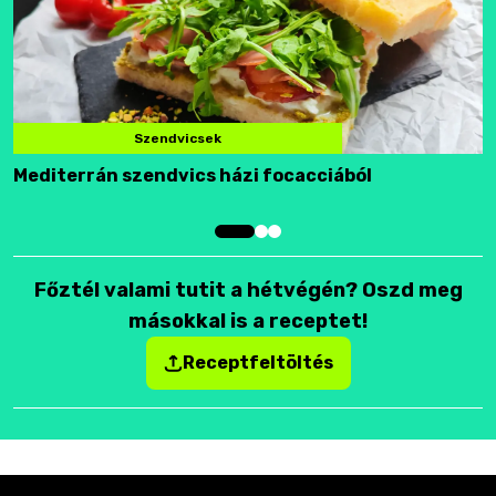
Szendvicsek
Mediterrán szendvics házi focacciából
F
Főztél valami tutit a hétvégén? Oszd meg
másokkal is a receptet!
Receptfeltöltés