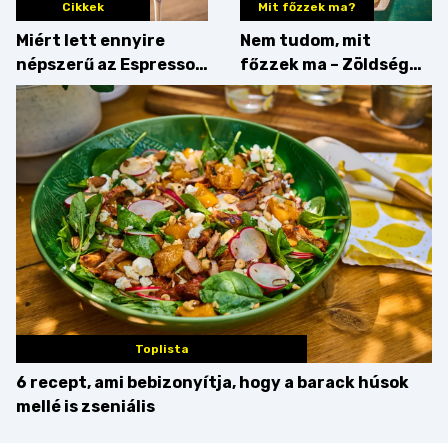
Cikkek
Mit főzzek ma?
Miért lett ennyire
Nem tudom, mit
népszerű az Espresso
főzzek ma – Zöldség
Martini – és mit
minden mennyiségben
érdemes enni mellé?
Toplista
6 recept, ami bebizonyítja, hogy a barack húsok
mellé is zseniális