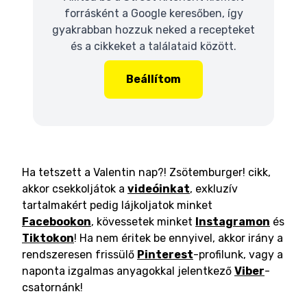
forrásként a Google keresőben, így
gyakrabban hozzuk neked a recepteket
és a cikkeket a találataid között.
Beállítom
Ha tetszett a Valentin nap?! Zsötemburger! cikk,
akkor csekkoljátok a
videóinkat
, exkluzív
tartalmakért pedig lájkoljatok minket
Facebookon
, kövessetek minket
Instagramon
és
Tiktokon
! Ha nem éritek be ennyivel, akkor irány a
rendszeresen frissülő
Pinterest
-profilunk, vagy a
naponta izgalmas anyagokkal jelentkező
Viber
-
csatornánk!