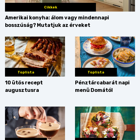
Cikkek
Amerikai konyha: álom vagy mindennapi
bosszúság? Mutatjuk az érveket
Toplista
Toplista
10 ütős recept
Pénztárcabarát napi
augusztusra
menü Domától