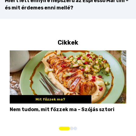
Miért lett ennyire népszerű az Espresso Martini –
és mit érdemes enni mellé?
Cikkek
Mit főzzek ma?
Nem tudom, mit főzzek ma – Szójás sztori
Ame
bos