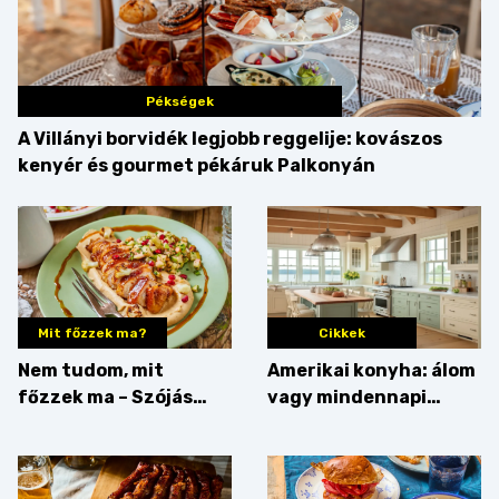
Pékségek
A Villányi borvidék legjobb reggelije: kovászos
kenyér és gourmet pékáruk Palkonyán
Mit főzzek ma?
Cikkek
Nem tudom, mit
Amerikai konyha: álom
főzzek ma – Szójás
vagy mindennapi
sztori
bosszúság? Mutatjuk
az érveket