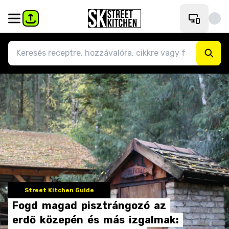
Street Kitchen Guide
Fogd
magad
pisztrángozó
az
erdő
közepén
és
más
izgalmak: