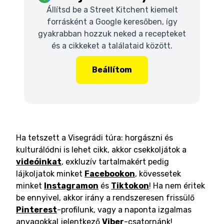
Állítsd be a Street Kitchent kiemelt
forrásként a Google keresőben, így
gyakrabban hozzuk neked a recepteket
és a cikkeket a találataid között.
Beállítom
Ha tetszett a Visegrádi túra: horgászni és
kulturálódni is lehet cikk, akkor csekkoljátok a
videóinkat
, exkluzív tartalmakért pedig
lájkoljatok minket
Facebookon
, kövessetek
minket
Instagramon
és
Tiktokon
! Ha nem éritek
be ennyivel, akkor irány a rendszeresen frissülő
Pinterest
-profilunk, vagy a naponta izgalmas
anyagokkal jelentkező
Viber
-csatornánk!