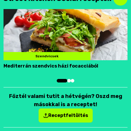
Szendvicsek
Mediterrán szendvics házi focacciából
F
Főztél valami tutit a hétvégén? Oszd meg
másokkal is a receptet!
Receptfeltöltés