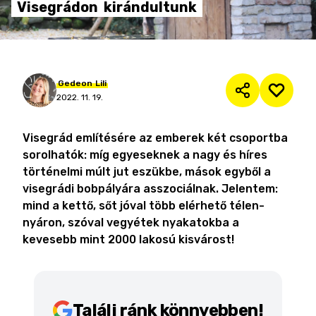
Visegrádon
kirándultunk
Gedeon
Lili
2022. 11. 19.
Visegrád említésére az emberek két csoportba
sorolhatók: míg egyeseknek a nagy és híres
történelmi múlt jut eszükbe, mások egyből a
visegrádi bobpályára asszociálnak. Jelentem:
mind a kettő, sőt jóval több elérhető télen-
nyáron, szóval vegyétek nyakatokba a
kevesebb mint 2000 lakosú kisvárost!
Találj ránk könnyebben!