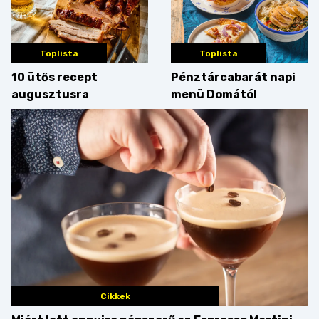
Toplista
Toplista
10 ütős recept
Pénztárcabarát napi
augusztusra
menü Domától
Cikkek