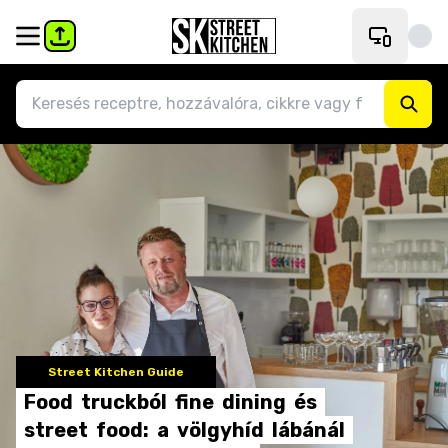
Street Kitchen Guide
Food
truckból
fine
dining
és
street
food:
a
völgyhíd
lábánál