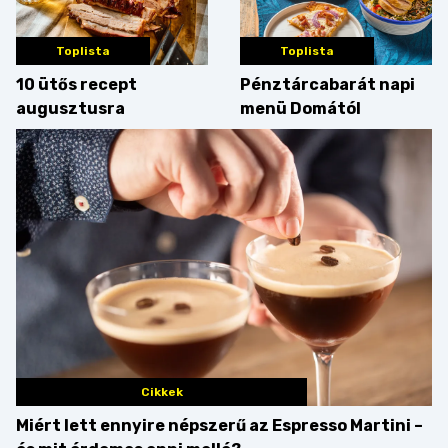
Toplista
Toplista
10 ütős recept
Pénztárcabarát napi
augusztusra
menü Domától
Cikkek
Miért lett ennyire népszerű az Espresso Martini –