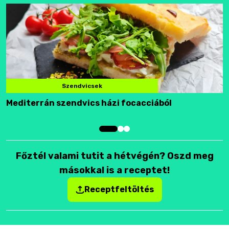
Szendvicsek
Mediterrán szendvics házi focacciából
F
Főztél valami tutit a hétvégén? Oszd meg
másokkal is a receptet!
Receptfeltöltés