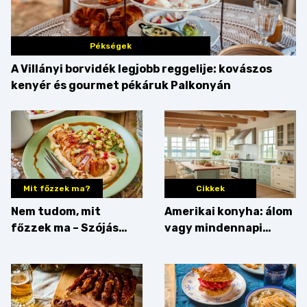
Pékségek
A Villányi borvidék legjobb reggelije: kovászos
kenyér és gourmet pékáruk Palkonyán
Mit főzzek ma?
Cikkek
Nem tudom, mit
Amerikai konyha: álom
főzzek ma – Szójás
vagy mindennapi
sztori
bosszúság? Mutatjuk
az érveket