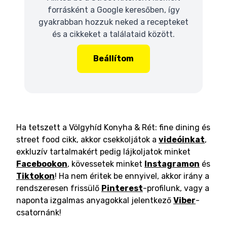
forrásként a Google keresőben, így
gyakrabban hozzuk neked a recepteket
és a cikkeket a találataid között.
Beállítom
Ha tetszett a Völgyhíd Konyha & Rét: fine dining és
street food cikk, akkor csekkoljátok a
videóinkat
,
exkluzív tartalmakért pedig lájkoljatok minket
Facebookon
, kövessetek minket
Instagramon
és
Tiktokon
! Ha nem éritek be ennyivel, akkor irány a
rendszeresen frissülő
Pinterest
-profilunk, vagy a
naponta izgalmas anyagokkal jelentkező
Viber
-
csatornánk!