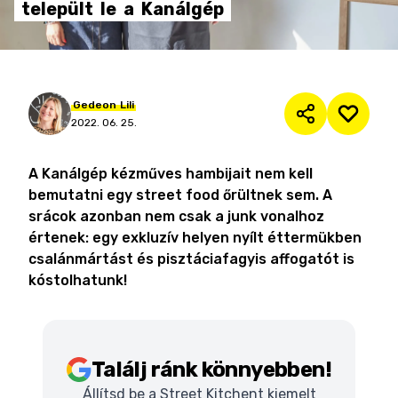
települt
le
a
Kanálgép
Gedeon
Lili
2022. 06. 25.
A Kanálgép kézműves hambijait nem kell
bemutatni egy street food őrültnek sem. A
srácok azonban nem csak a junk vonalhoz
értenek: egy exkluzív helyen nyílt éttermükben
csalánmártást és pisztáciafagyis affogatót is
kóstolhatunk!
Találj ránk könnyebben!
Állítsd be a Street Kitchent kiemelt