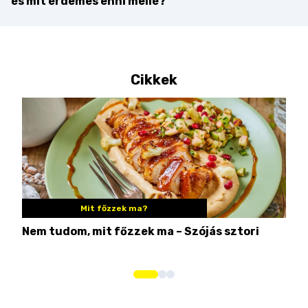
és mit érdemes enni mellé?
Cikkek
Mit főzzek ma?
Nem tudom, mit főzzek ma – Szójás sztori
Ame
bos