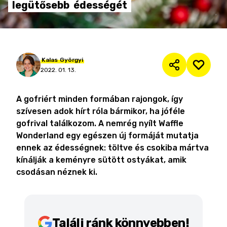
legütősebb
édességét
Kalas
Györgyi
2022. 01. 13.
A gofriért minden formában rajongok, így
szívesen adok hírt róla bármikor, ha jóféle
gofrival találkozom. A nemrég nyílt Waffle
Wonderland egy egészen új formáját mutatja
ennek az édességnek: töltve és csokiba mártva
kínálják a keményre sütött ostyákat, amik
csodásan néznek ki.
Találj ránk könnyebben!