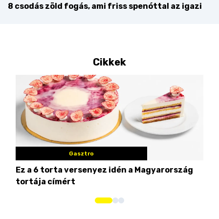
8 csodás zöld fogás, ami friss spenóttal az igazi
Cikkek
Gasztro
Ez a 6 torta versenyez idén a Magyarország
Tat
tortája címért
meg