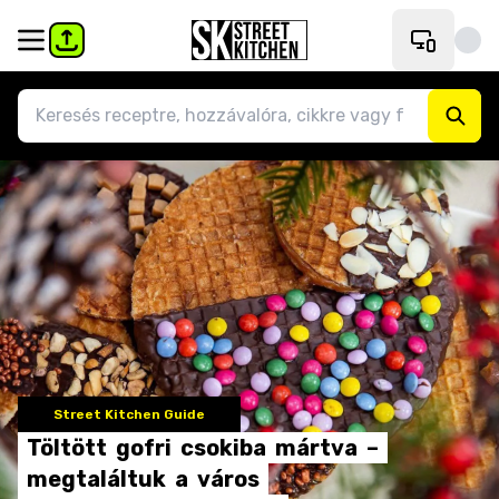
Street Kitchen Guide
Töltött
gofri
csokiba
mártva
–
megtaláltuk
a
város