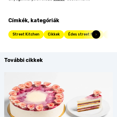
Címkék, kategóriák
Street Kitchen
Cikkek
Édes street food
Fris
További cikkek