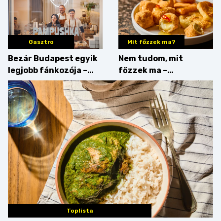
Gasztro
Mit főzzek ma?
Bezár Budapest egyik
Nem tudom, mit
legjobb fánkozója –
főzzek ma –
búcsúzik a Pampushka
Főszerepben a
camembert
Toplista