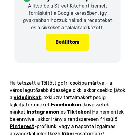
Állítsd be a Street Kitchent kiemelt
forrásként a Google keresőben, így
gyakrabban hozzuk neked a recepteket
és a cikkeket a találataid között.
Beállítom
Ha tetszett a Töltött gofri csokiba mártva – a
város legütősebb édessége cikk, akkor csekkoljátok
a
videóinkat
, exkluzív tartalmakért pedig
lájkoljatok minket
Facebookon
, kövessetek
minket
Instagramon
és
Tiktokon
! Ha nem éritek
be ennyivel, akkor irány a rendszeresen frissülő
Pinterest
-profilunk, vagy a naponta izgalmas
anyagokkal jelentkező
Viber
-csatornánk!