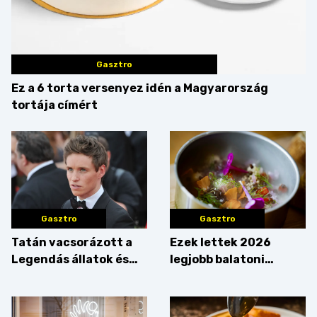
Gasztro
Ez a 6 torta versenyez idén a Magyarország
tortája címért
Gasztro
Gasztro
Tatán vacsorázott a
Ezek lettek 2026
Legendás állatok és
legjobb balatoni
megfigyelésük sztárja!
strandételei –
végigkóstoltuk a
győzteseket