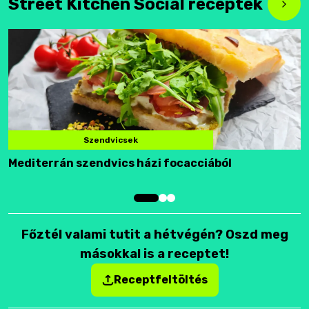
Street Kitchen Social receptek
Szendvicsek
Mediterrán szendvics házi focacciából
F
Főztél valami tutit a hétvégén? Oszd meg
másokkal is a receptet!
Receptfeltöltés