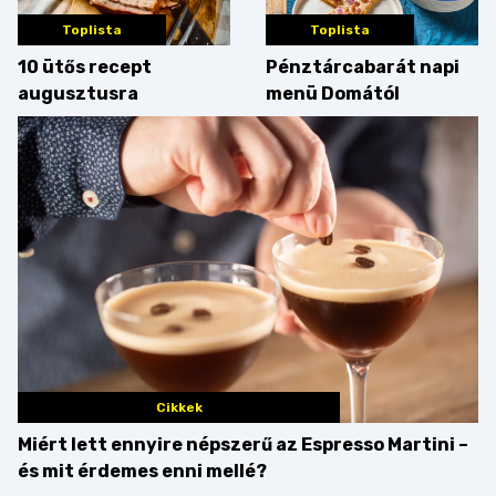
Toplista
Toplista
10 ütős recept
Pénztárcabarát napi
augusztusra
menü Domától
Cikkek
Miért lett ennyire népszerű az Espresso Martini –
és mit érdemes enni mellé?