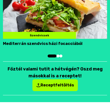
Szendvicsek
Mediterrán szendvics házi focacciából
F
Főztél valami tutit a hétvégén? Oszd meg
másokkal is a receptet!
Receptfeltöltés