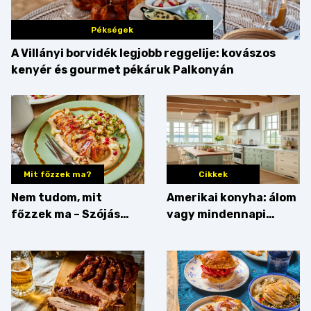
Pékségek
A Villányi borvidék legjobb reggelije: kovászos
kenyér és gourmet pékáruk Palkonyán
Mit főzzek ma?
Cikkek
Nem tudom, mit
Amerikai konyha: álom
főzzek ma – Szójás
vagy mindennapi
sztori
bosszúság? Mutatjuk
az érveket