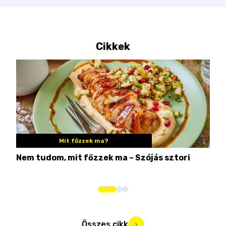
Cikkek
Mit főzzek ma?
Nem tudom, mit főzzek ma – Szójás sztori
Ame
bos
Összes cikk