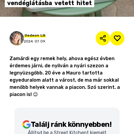
vendéglátásba
vetett
hitet
Gedeon
Lili
2024. 07. 09.
Zamárdi egy remek hely, ahova egész évben
érdemes járni, de nyilván a nyári szezon a
legnyüzsgőbb. 20 éve a Mauro tartotta
egyeduralom alatt a várost, de ma már sokkal
menőbb helyek vannak a piacon. Szó szerint, a
piacon is! 😉
Találj ránk könnyebben!
Állítsd be a Street Kitchent kiemelt