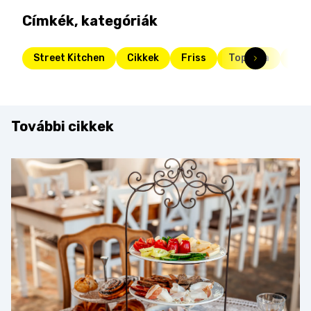
Címkék, kategóriák
Street Kitchen
Cikkek
Friss
Toplista
zam
További cikkek