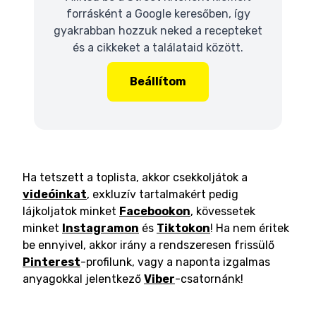
forrásként a Google keresőben, így
gyakrabban hozzuk neked a recepteket
és a cikkeket a találataid között.
Beállítom
Ha tetszett a toplista, akkor csekkoljátok a
videóinkat
, exkluzív tartalmakért pedig
lájkoljatok minket
Facebookon
, kövessetek
minket
Instagramon
és
Tiktokon
! Ha nem éritek
be ennyivel, akkor irány a rendszeresen frissülő
Pinterest
-profilunk, vagy a naponta izgalmas
anyagokkal jelentkező
Viber
-csatornánk!