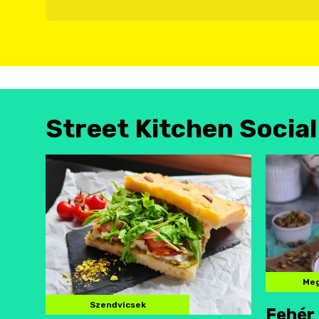
Street Kitchen Socia
Meg
Szendvicsek
Fehér 