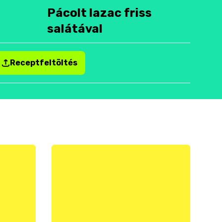
Pácolt lazac friss
salátával
Receptfeltöltés