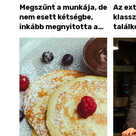
Megszűnt a munkája, de
Az ex
nem esett kétségbe,
klassz
inkább megnyitotta a
talál
környék legjobb olasz
a Ruti
helyét
MiMi’s