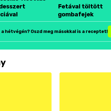
desszert
Fetával töltött
ciával
gombafejek
t a hétvégén? Oszd meg másokkal is a receptet!
ny