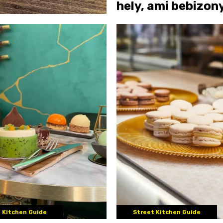
hely, ami bebizony
hogy a kerthelyis
csak nyáron műkö
 Kitchen Guide
Street Kitchen Guide