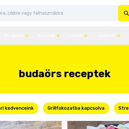
Receptek
Rovatok
Cikkek
Toplisták
budaörs receptek
ri kedvenceink
Grillfokozatba kapcsolva
Stre