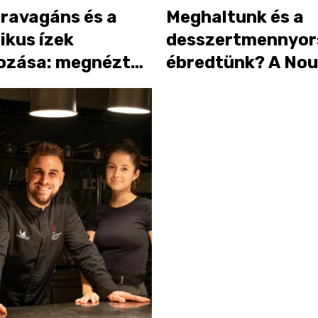
travagáns és a
Meghaltunk és a
ikus ízek
desszertmennyo
kozása: megnéztük
ébredtünk? A Nou
n „kishúgát”, a
sütijei az egekbe
t
repítenek