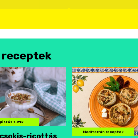
l receptek
úszós sütik
Mediterrán receptek
csokis-ricottás