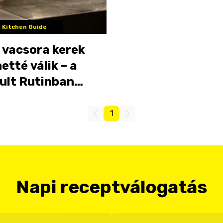
 Kitchen Guide
 vacsora kerek
etté válik – a
ult Rutinban
nk
1
Napi receptválogatás