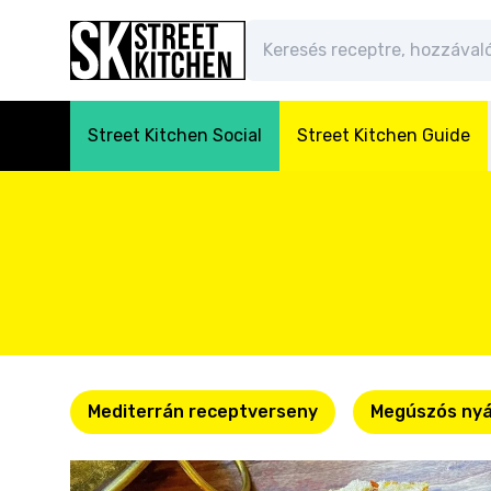
Street Kitchen Social
Street Kitchen Guide
Mediterrán receptverseny
Megúszós nyá