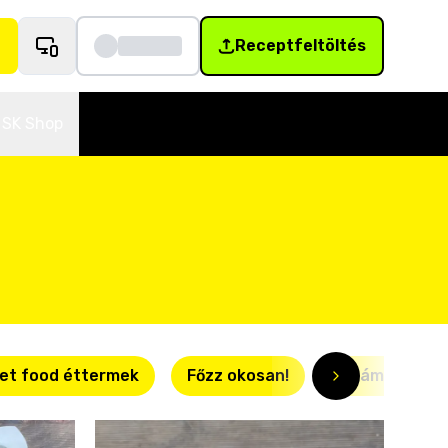
Receptfeltöltés
SK Shop
et food éttermek
Főzz okosan!
Villámgyors r