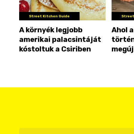
Street Kitchen Guide
Street
A környék legjobb
Ahol a
amerikai palacsintáját
történ
kóstoltuk a Csiriben
megúj
jártu