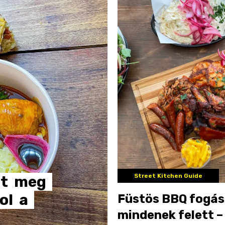
Street Kitchen Guide
lt
meg
ol
a
Füstös BBQ fogá
mindenek felett –