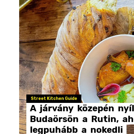
Street Kitchen Guide
A
járvány
közepén
nyí
Budaörsön
a
Rutin,
ah
legpuhább
a
nokedli