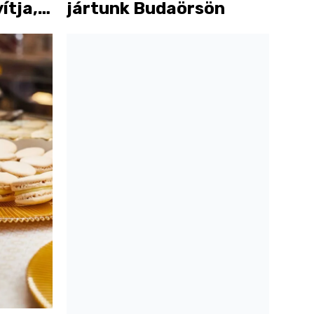
ítja,
jártunk Budaörsön
ég nem
dik