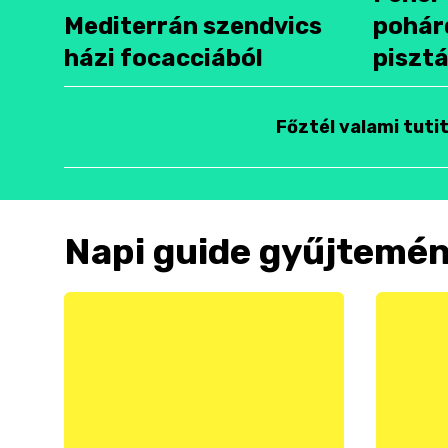
Mediterrán szendvics
pohár
házi focacciából
pisztá
Főztél valami tuti
Napi guide gyűjtemé