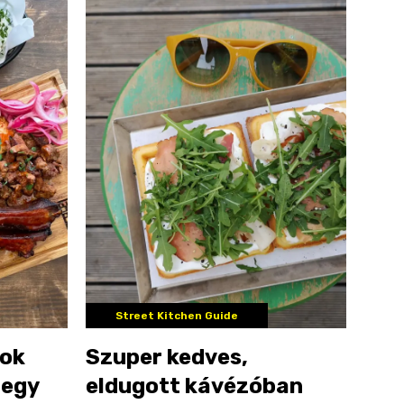
Street Kitchen Guide
sok
Szuper kedves,
 egy
eldugott kávézóban