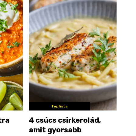
Toplista
tra
4 csúcs csirkerolád,
amit gyorsabb