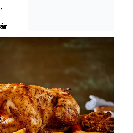
,
jár