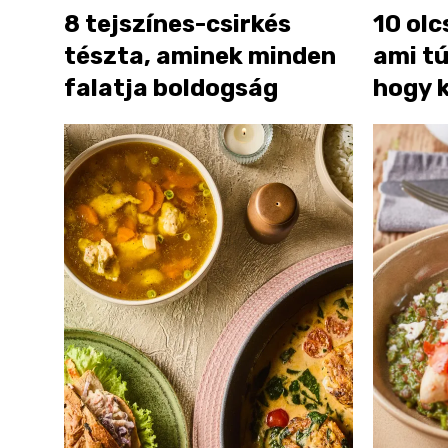
8 tejszínes-csirkés
10 olc
tészta, aminek minden
ami tú
falatja boldogság
hogy 
étkez