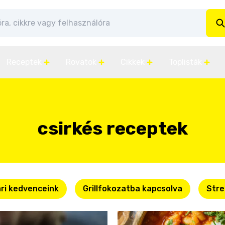
Receptek
Rovatok
Cikkek
Toplisták
csirkés receptek
ri kedvenceink
Grillfokozatba kapcsolva
Stre