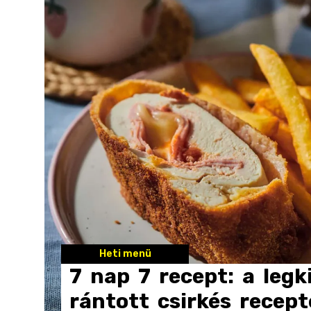
Heti menü
7
nap
7
recept:
a
legk
rántott
csirkés
recept