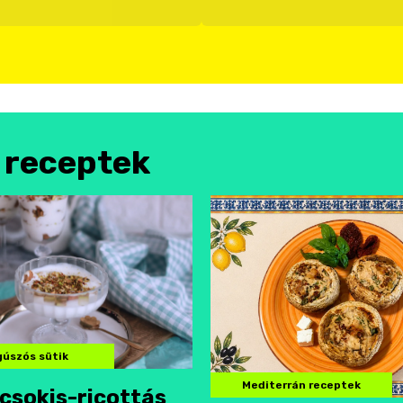
l receptek
úszós sütik
Mediterrán receptek
csokis-ricottás