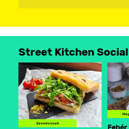
Street Kitchen Socia
Meg
Szendvicsek
Fehér 