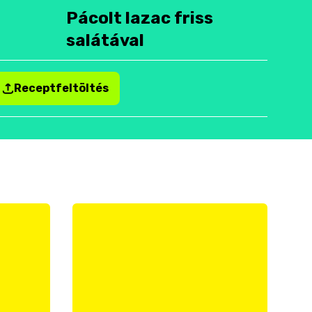
Pácolt lazac friss
salátával
Receptfeltöltés