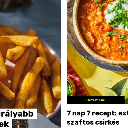
Heti menü
irályabb
7 nap 7 recept: ex
szaftos csirkés
ek