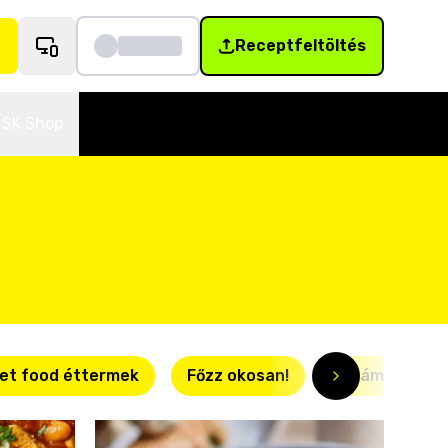
Receptfeltöltés
SK Shop
et food éttermek
Főzz okosan!
Villámgyors r