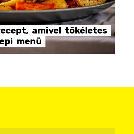
recept,
amivel
tökéletes
epi
menü