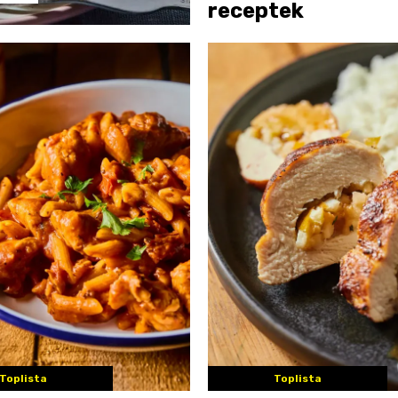
receptek
Toplista
Toplista