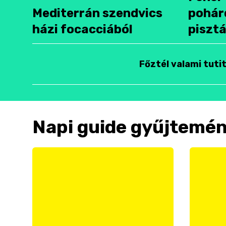
Mediterrán szendvics
pohár
házi focacciából
pisztá
Főztél valami tuti
Napi guide gyűjtemé