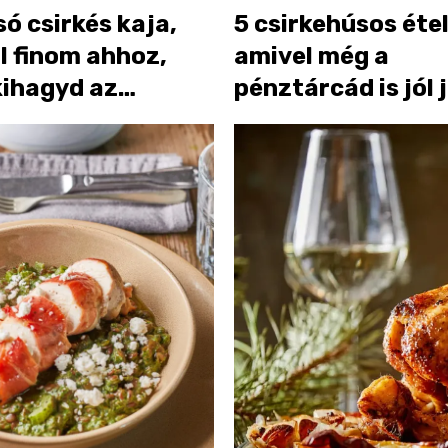
só csirkés kaja,
5 csirkehúsos étel
l finom ahhoz,
amivel még a
kihagyd az
pénztárcád is jól 
ésből