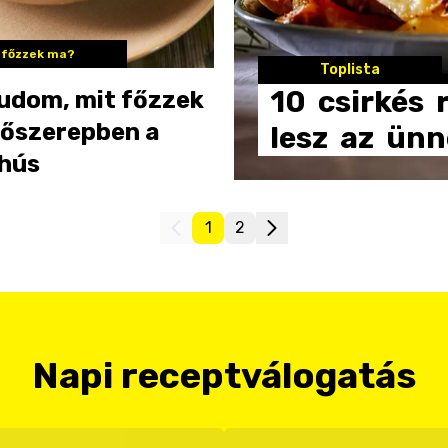
 főzzek ma?
Toplista
10
csirkés
udom, mit főzzek
Főszerepben a
lesz
az
ünn
ehús
1
2
Napi receptválogatás