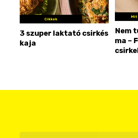
Mit
Cikkek
Nem t
3 szuper laktató csirkés
ma – 
kaja
csirk