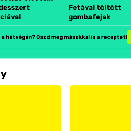
desszert
Fetával töltött
ciával
gombafejek
t a hétvégén? Oszd meg másokkal is a receptet!
ny