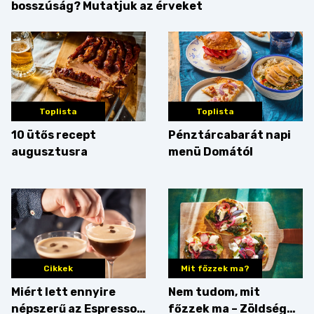
bosszúság? Mutatjuk az érveket
Toplista
Toplista
10 ütős recept
Pénztárcabarát napi
augusztusra
menü Domától
Cikkek
Mit főzzek ma?
Miért lett ennyire
Nem tudom, mit
népszerű az Espresso
főzzek ma – Zöldség