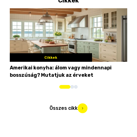
Cikkek
Cikkek
Amerikai konyha: álom vagy mindennapi
10 
bosszúság? Mutatjuk az érveket
Összes cikk