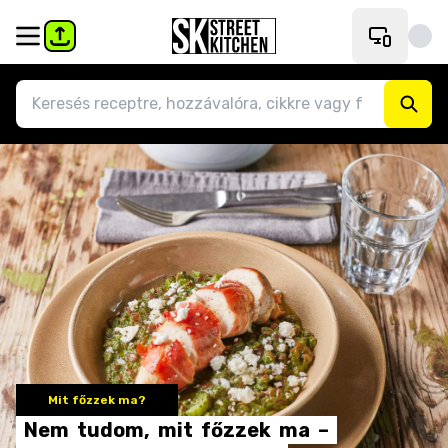
Mit főzzek ma?
Nem
tudom,
mit
főzzek
ma
–