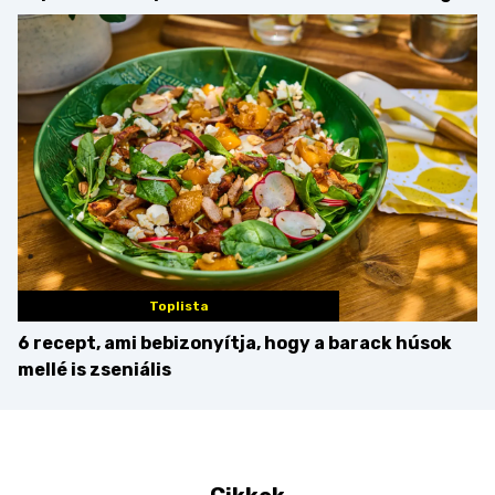
Martini – és mit
minden mennyiségben
érdemes enni mellé?
Toplista
6 recept, ami bebizonyítja, hogy a barack húsok
mellé is zseniális