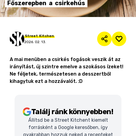
Főszerepben
a
csirkehús
Street
Kitchen
2026. 02. 13.
A mai menüben a csirkés fogások veszik át az
irányítást, új szintre emelve a szokásos ízeket!
Ne féljetek, természetesen a desszertből
kihagytuk ezt a hozzávalót. :D
Találj ránk könnyebben!
Állítsd be a Street Kitchent kiemelt
forrásként a Google keresőben, így
gyakrabban hozzuk neked a recepteket