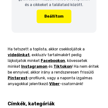
és a cikkeket a találataid között.
Beállítom
Ha tetszett a toplista, akkor csekkoljátok a
videóinkat
, exkluzív tartalmakért pedig
lájkoljatok minket
Facebookon
, kövessetek
minket
Instagramon
és
Tiktokon
! Ha nem éritek
be ennyivel, akkor irány a rendszeresen frissülő
Pinterest
-profilunk, vagy a naponta izgalmas
anyagokkal jelentkező
Viber
-csatornánk!
Címkék, kategóriák