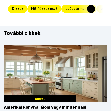
Cikkek
Mit főzzek ma?
császármorzsa
csirk
További cikkek
Cikkek
Amerikai konyha: álom vagy mindennapi