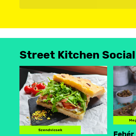
Street Kitchen Socia
Meg
Szendvicsek
Fehér 