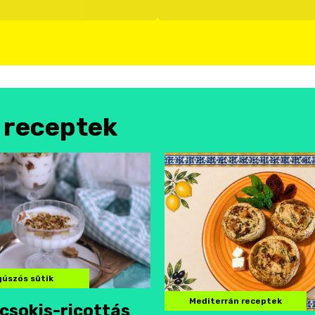
l receptek
úszós sütik
Mediterrán receptek
csokis-ricottás