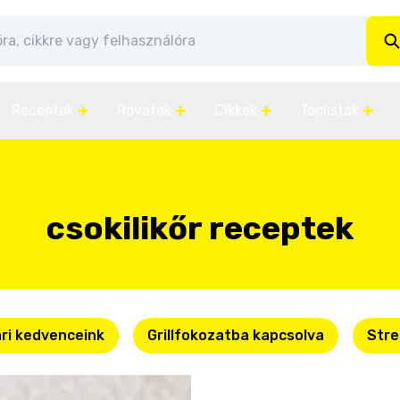
Receptek
Rovatok
Cikkek
Toplisták
csokilikőr receptek
ri kedvenceink
Grillfokozatba kapcsolva
Stre