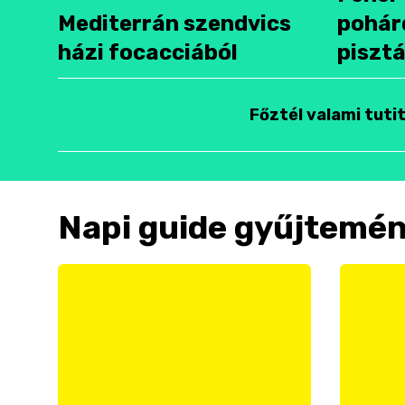
Mediterrán szendvics
pohár
házi focacciából
pisztá
Főztél valami tuti
Napi guide gyűjtemé