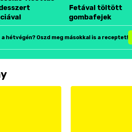
desszert
Fetával töltött
ciával
gombafejek
t a hétvégén? Oszd meg másokkal is a receptet!
ny