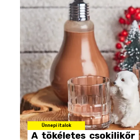
Ünnepi italok
A
tökéletes
csokilikőr