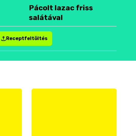
Pácolt lazac friss
salátával
Receptfeltöltés