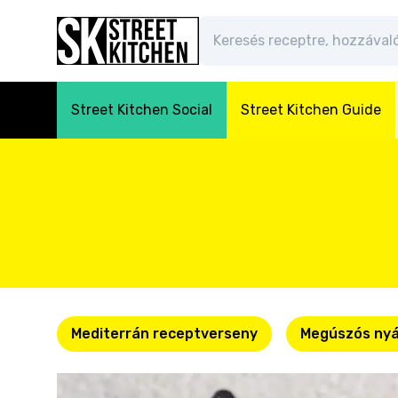
Street Kitchen Social
Street Kitchen Guide
Mediterrán receptverseny
Megúszós nyá