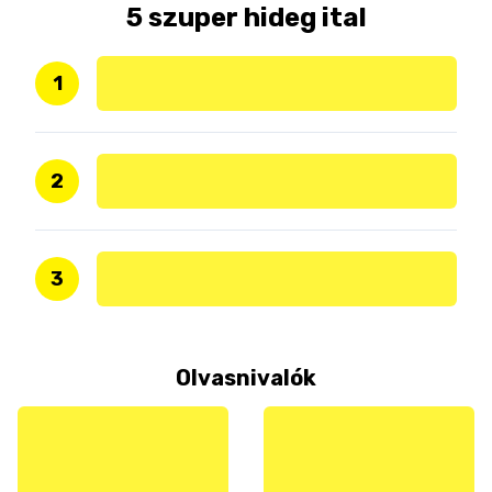
5 szuper hideg ital
1
2
3
Olvasnivalók