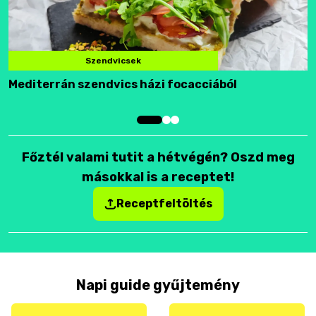
Szendvicsek
Mediterrán szendvics házi focacciából
F
Főztél valami tutit a hétvégén? Oszd meg
másokkal is a receptet!
Receptfeltöltés
Napi guide gyűjtemény