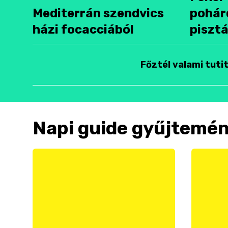
Mediterrán szendvics
pohár
házi focacciából
pisztá
Főztél valami tuti
Napi guide gyűjtemé