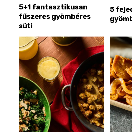
5+1 fantasztikusan
5 feje
fűszeres gyömbéres
gyömbé
süti