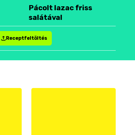
Pácolt lazac friss
salátával
Receptfeltöltés