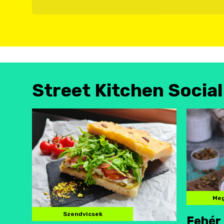
Street Kitchen Socia
Meg
Szendvicsek
Fehér 