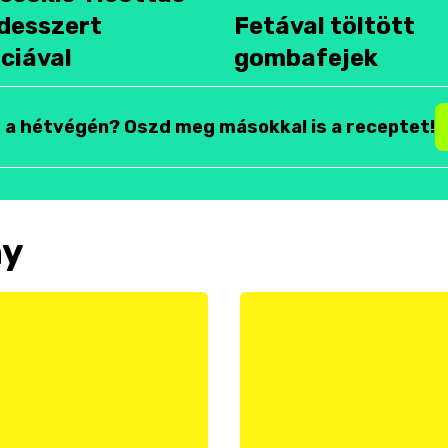
desszert
Fetával töltött
ciával
gombafejek
t a hétvégén? Oszd meg másokkal is a receptet!
ny