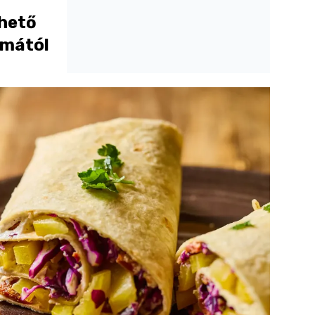
thető
omától