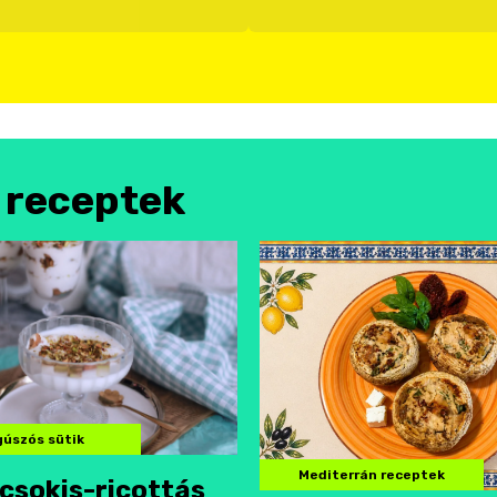
l receptek
úszós sütik
Mediterrán receptek
csokis-ricottás