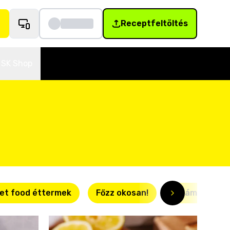
Receptfeltöltés
SK Shop
et food éttermek
Főzz okosan!
Villámgyors r