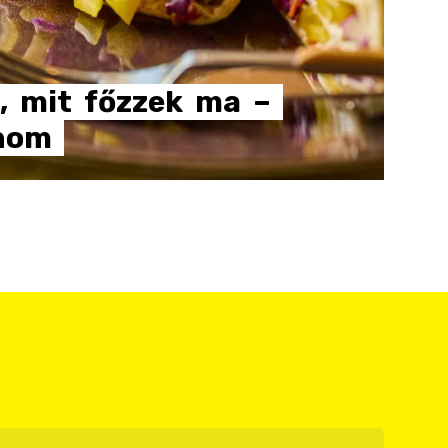
,
mit
főzzek
ma
–
inom