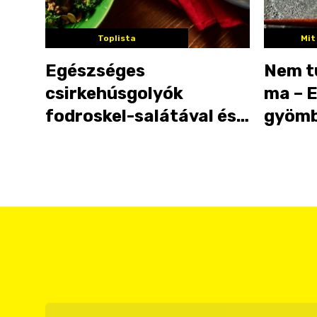
Toplista
Mit
Egészséges
Nem t
csirkehúsgolyók
ma – E
fodroskel-salátával és
gyömb
pineapple ginger