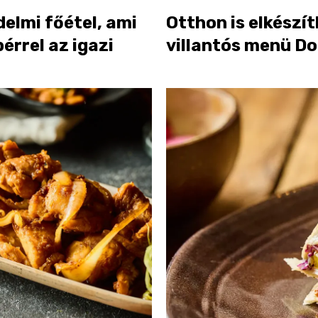
delmi főétel, ami
Otthon is elkészí
rrel az igazi
villantós menü D