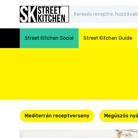
Street Kitchen Social
Street Kitchen Guide
Mediterrán receptverseny
Megúszós nyá