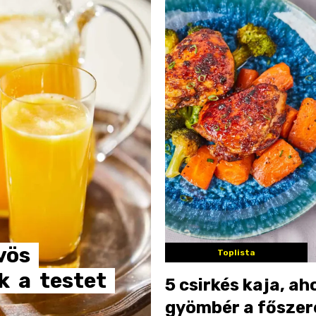
vös
Toplista
k
a
testet
5 csirkés kaja, aho
gyömbér a főszer