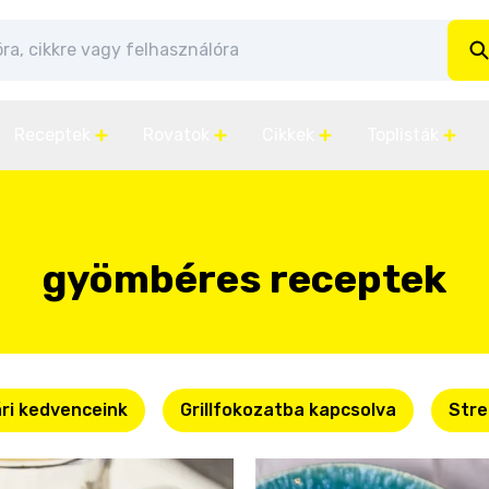
Receptek
Rovatok
Cikkek
Toplisták
gyömbéres receptek
ri kedvenceink
Grillfokozatba kapcsolva
Stre