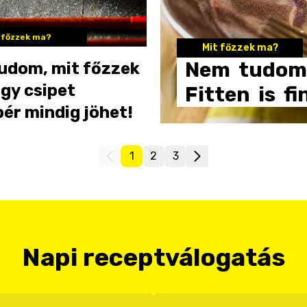
 főzzek ma?
Mit főzzek ma?
Nem
tudom
udom, mit főzzek
gy csipet
Fitten
is
f
ér mindig jöhet!
1
2
3
Napi receptválogatás