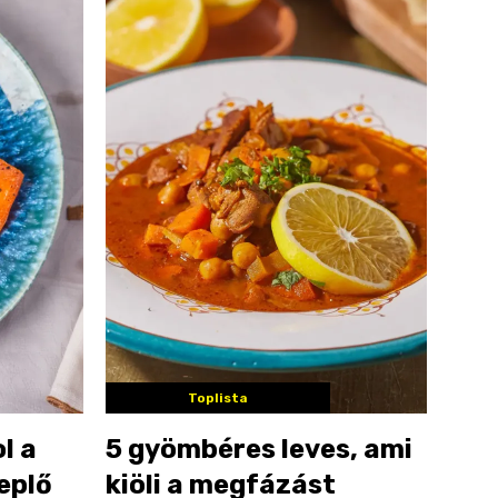
Toplista
l a
5 gyömbéres leves, ami
eplő
kiöli a megfázást