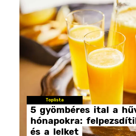
Toplista
5
gyömbéres
ital
a
hű
hónapokra:
felpezsdíti
és
a
lelket