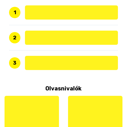
1
2
3
Olvasnivalók