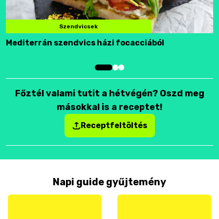
Szendvicsek
Mediterrán szendvics házi focacciából
F
Főztél valami tutit a hétvégén? Oszd meg
másokkal is a receptet!
Receptfeltöltés
Napi guide gyűjtemény