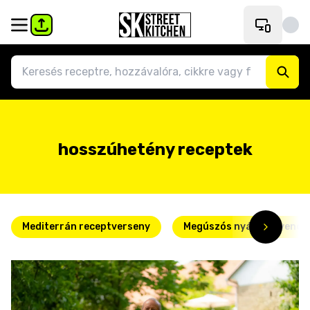
hosszúhetény receptek
Mediterrán receptverseny
Megúszós nyári kedvence