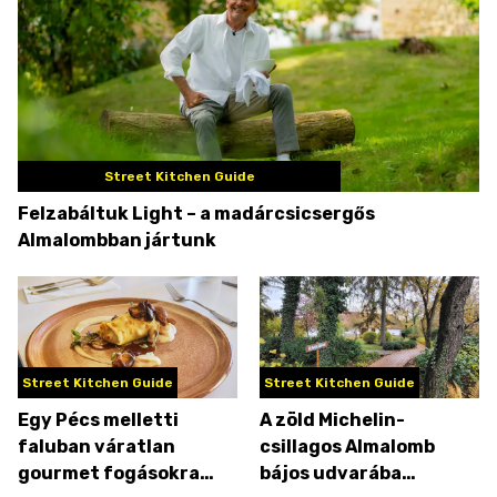
Street Kitchen Guide
Felzabáltuk Light – a madárcsicsergős
Almalombban jártunk
Street Kitchen Guide
Street Kitchen Guide
Egy Pécs melletti
A zöld Michelin-
faluban váratlan
csillagos Almalomb
gourmet fogásokra
bájos udvarába