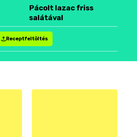
Pácolt lazac friss
salátával
Receptfeltöltés