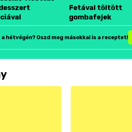
desszert
Fetával töltött
ciával
gombafejek
t a hétvégén? Oszd meg másokkal is a receptet!
ny