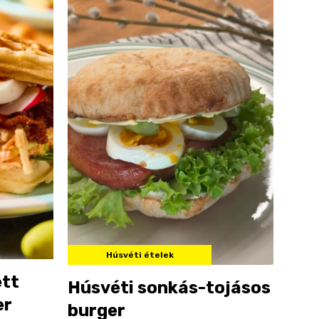
Húsvéti ételek
ett
Húsvéti sonkás-tojásos
er
burger