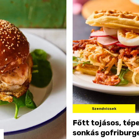
Szendvicsek
Főtt tojásos, tép
sonkás gofriburg