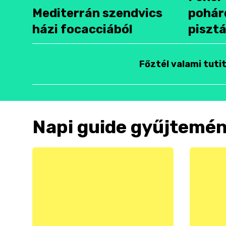
Mediterrán szendvics
pohár
házi focacciából
pisztá
Főztél valami tuti
Napi guide gyűjtemé