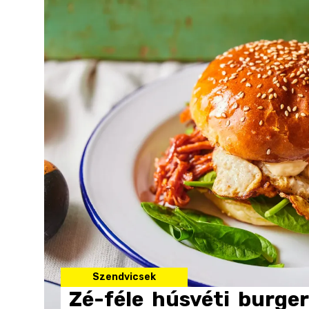
Szendvicsek
Zé-féle
húsvéti
burger