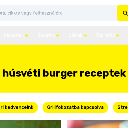
Receptek
Rovatok
Cikkek
Toplisták
húsvéti burger receptek
ri kedvenceink
Grillfokozatba kapcsolva
Stre