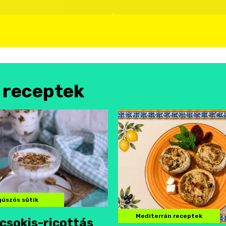
l receptek
úszós sütik
Mediterrán receptek
csokis-ricottás