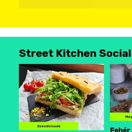
Street Kitchen Socia
Meg
Szendvicsek
Fehér 