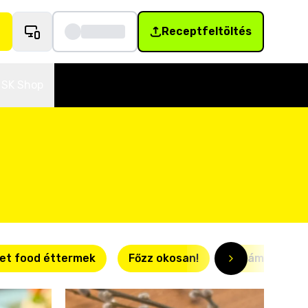
Receptfeltöltés
SK Shop
et food éttermek
Főzz okosan!
Villámgyors r