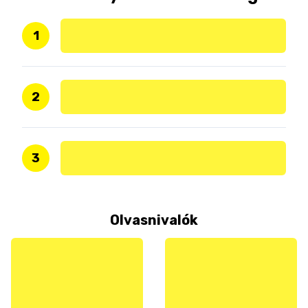
1
2
3
Olvasnivalók