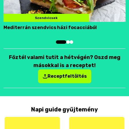
Szendvicsek
Mediterrán szendvics házi focacciából
F
Főztél valami tutit a hétvégén? Oszd meg
másokkal is a receptet!
Receptfeltöltés
Napi guide gyűjtemény