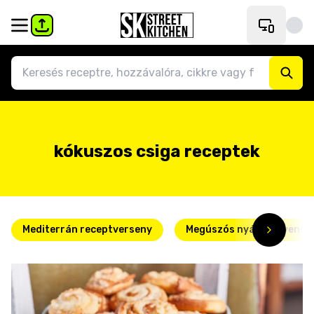
kókuszos csiga receptek
Mediterrán receptverseny
Megúszós nyári kedvence