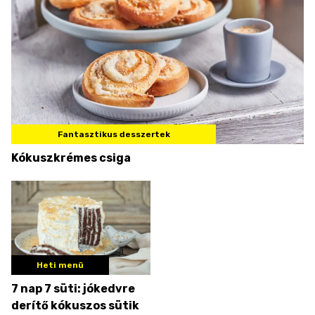
Fantasztikus desszertek
Kókuszkrémes csiga
Heti menü
7 nap 7 süti: jókedvre
derítő kókuszos sütik