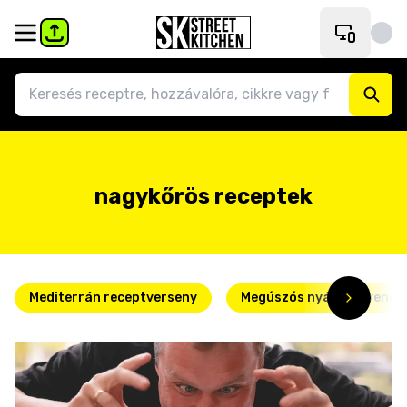
nagykőrös receptek
Mediterrán receptverseny
Megúszós nyári kedvence