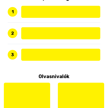
1
2
3
Olvasnivalók