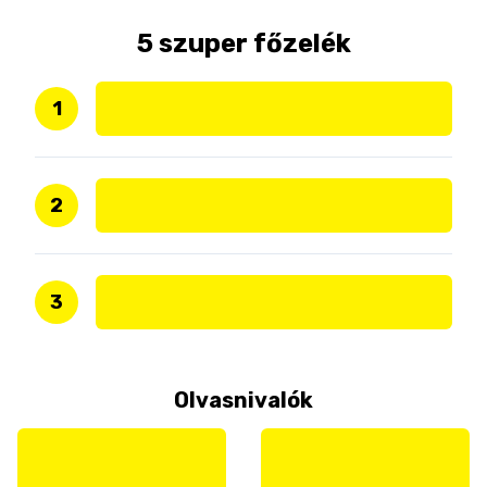
5 szuper főzelék
1
2
3
Olvasnivalók