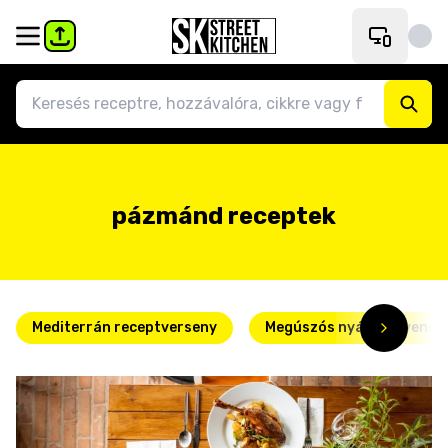
pázmánd receptek
Mediterrán receptverseny
Megúszós nyári kedvence