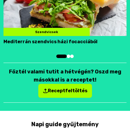
Szendvicsek
Mediterrán szendvics házi focacciából
F
Főztél valami tutit a hétvégén? Oszd meg
másokkal is a receptet!
Receptfeltöltés
Napi guide gyűjtemény