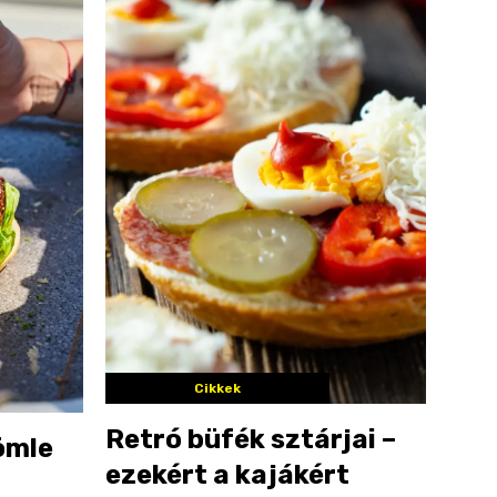
Cikkek
Retró büfék sztárjai –
ömle
ezekért a kajákért