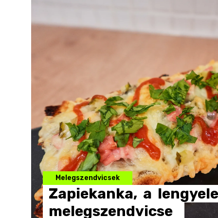
Melegszendvicsek
Zapiekanka,
a
lengyel
melegszendvicse