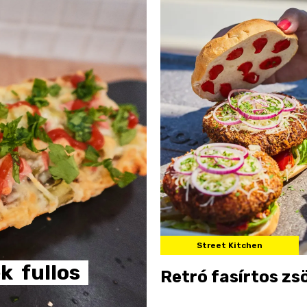
Street Kitchen
ek
fullos
Retró fasírtos zs