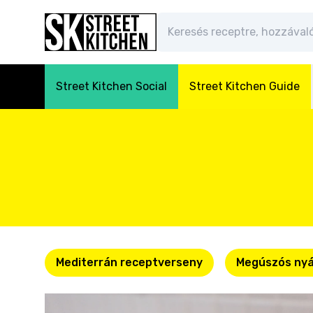
Street Kitchen Social
Street Kitchen Guide
Mediterrán receptverseny
Megúszós nyá