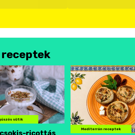
l receptek
úszós sütik
Mediterrán receptek
csokis-ricottás