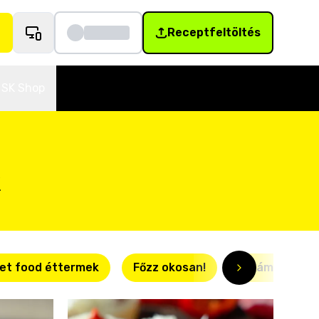
Receptfeltöltés
SK Shop
k
et food éttermek
Főzz okosan!
Villámgyors r