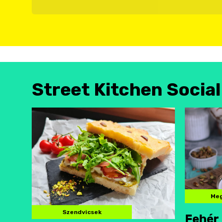
Street Kitchen Socia
Meg
Szendvicsek
Fehér 