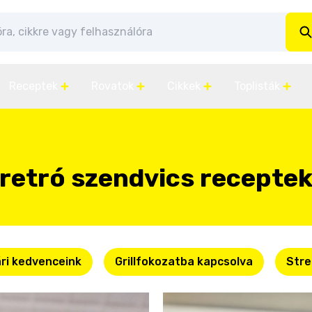
Receptek
Rovatok
Cikkek
Toplisták
retró szendvics recepte
ri kedvenceink
Grillfokozatba kapcsolva
Stre