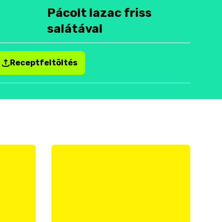
Pácolt lazac friss
salátával
Receptfeltöltés