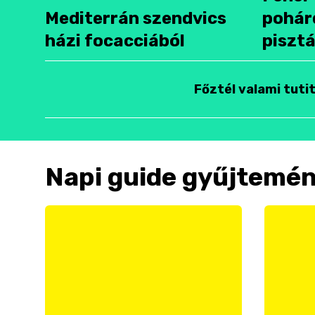
Mediterrán szendvics
pohár
házi focacciából
pisztá
Főztél valami tuti
Napi guide gyűjtemé