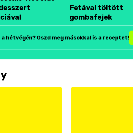
desszert
Fetával töltött
ciával
gombafejek
t a hétvégén? Oszd meg másokkal is a receptet!
ny