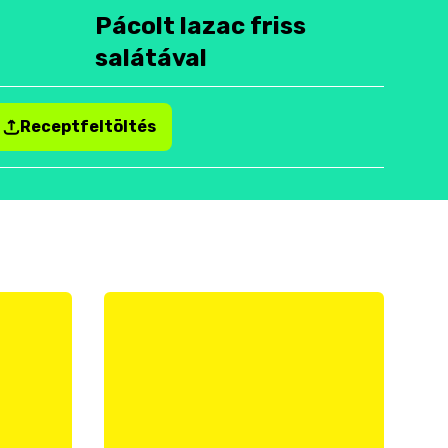
Pácolt lazac friss
salátával
Receptfeltöltés