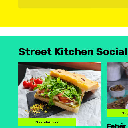
Street Kitchen Socia
Meg
Szendvicsek
Fehér 