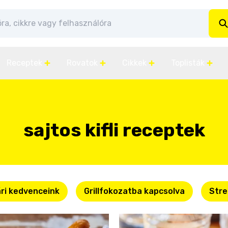
Receptek
Rovatok
Cikkek
Toplisták
sajtos kifli receptek
ri kedvenceink
Grillfokozatba kapcsolva
Stre