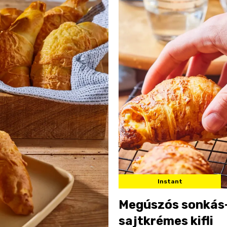
Instant
Megúszós sonkás
sajtkrémes kifli