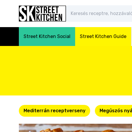
Street Kitchen Social
Street Kitchen Guide
Mediterrán receptverseny
Megúszós nyá