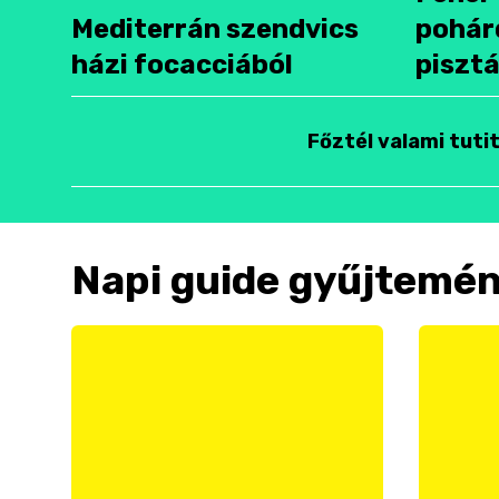
Mediterrán szendvics
pohár
házi focacciából
pisztá
Főztél valami tuti
Napi guide gyűjtemé