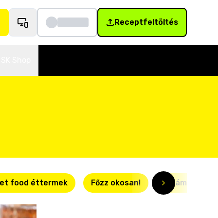
Receptfeltöltés
SK Shop
et food éttermek
Főzz okosan!
Villámgyors r