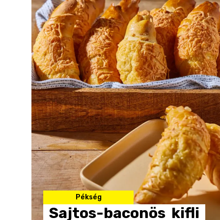
Pékség
Sajtos-baconös
kifli