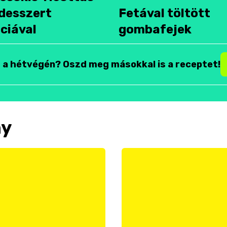
desszert
Fetával töltött
ciával
gombafejek
t a hétvégén? Oszd meg másokkal is a receptet!
ny