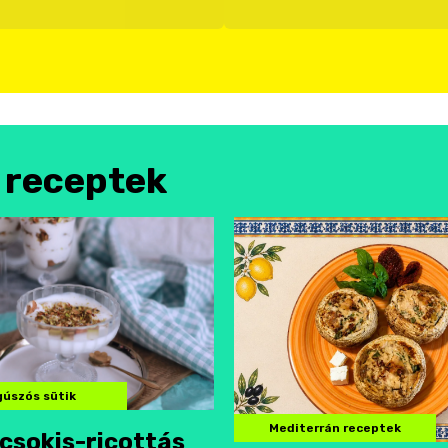
l receptek
úszós sütik
Mediterrán receptek
csokis-ricottás