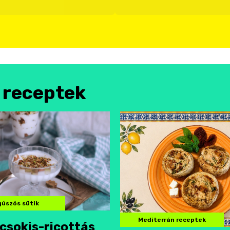
l receptek
úszós sütik
Mediterrán receptek
csokis-ricottás