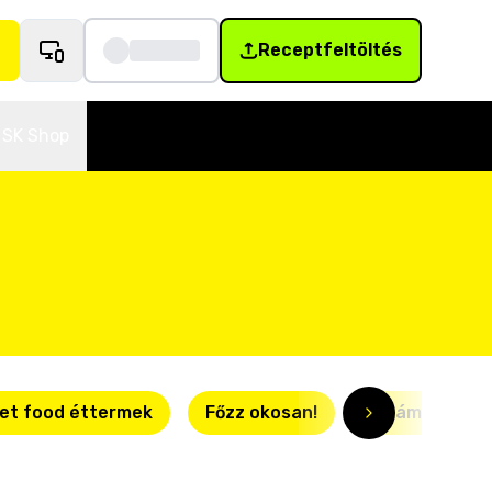
Receptfeltöltés
SK Shop
et food éttermek
Főzz okosan!
Villámgyors r