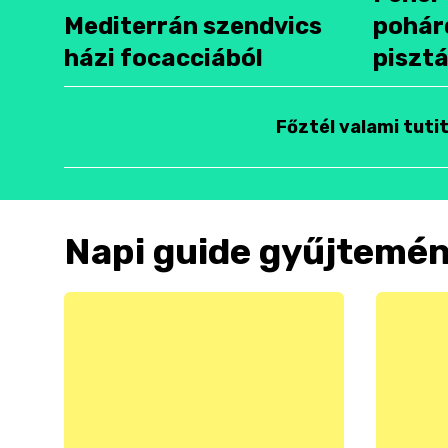
Mediterrán szendvics
pohár
házi focacciából
pisztá
Főztél valami tuti
Napi guide gyűjtemé