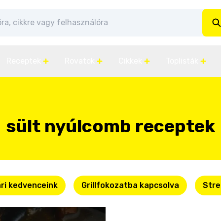
Receptek
Rovatok
Cikkek
Toplisták
sült nyúlcomb receptek
ri kedvenceink
Grillfokozatba kapcsolva
Stre