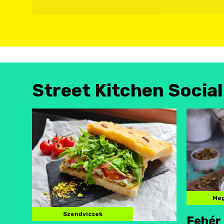
Street Kitchen Socia
Meg
Szendvicsek
Fehér 