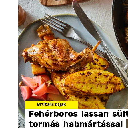
Brutális kaják
Fehérboros
lassan
sül
tormás
habmártással