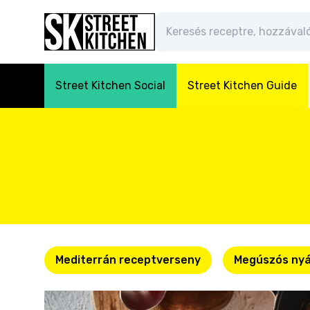
Street Kitchen Social
Street Kitchen Guide
Mediterrán receptverseny
Megúszós nyá