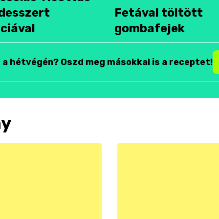
desszert
Fetával töltött
ciával
gombafejek
t a hétvégén? Oszd meg másokkal is a receptet!
ny