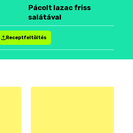
Pácolt lazac friss
salátával
Receptfeltöltés