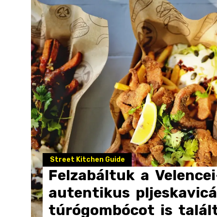
Street Kitchen Guide
Felzabáltuk
a
Velencei
autentikus
pljeskavicá
túrógombócot
is
talál