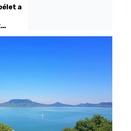
oélet a
k