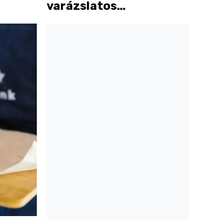
varázslatos
környezetben
teszteltük a Bálint
Borárium sparhelten
készült ételeit