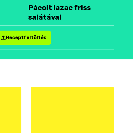
Pácolt lazac friss
salátával
Receptfeltöltés