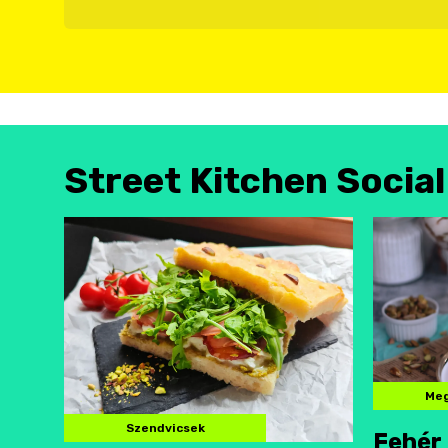
Street Kitchen Socia
Meg
Szendvicsek
Fehér 