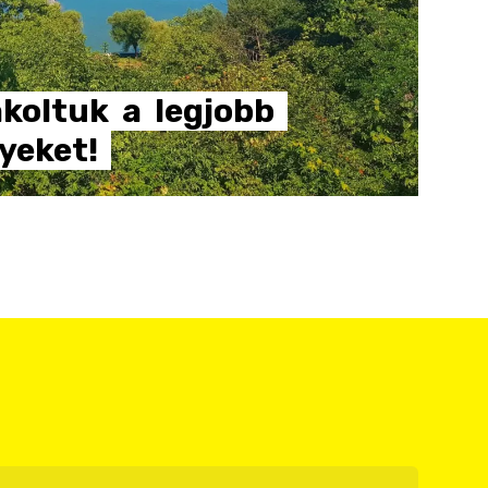
koltuk
a
legjobb
yeket!