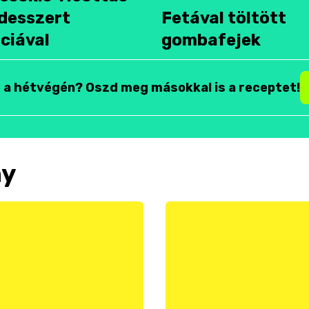
desszert
Fetával töltött
ciával
gombafejek
t a hétvégén? Oszd meg másokkal is a receptet!
ny