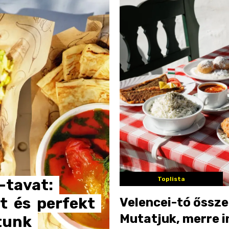
Toplista
-tavat:
t
és
perfekt
Velencei-tó őssze
Mutatjuk, merre i
tunk