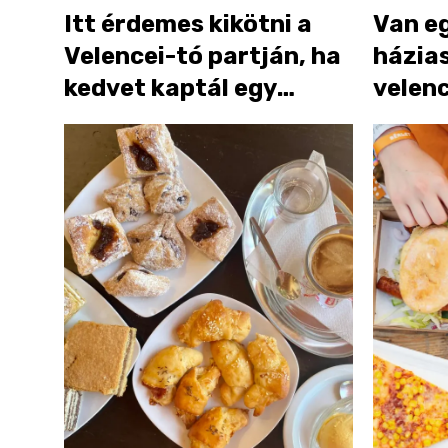
Itt érdemes kikötni a
Van eg
Velencei-tó partján, ha
házias
kedvet kaptál egy
velen
kiadós ebédhez
vágys