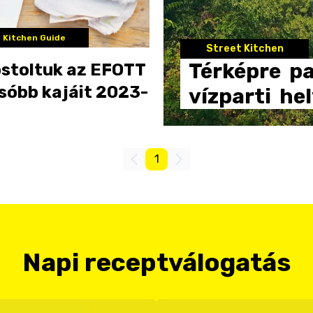
 Kitchen Guide
Street Kitchen
Térképre
pa
stoltuk az EFOTT
sóbb kajáit 2023-
vízparti
hel
1
Napi receptválogatás