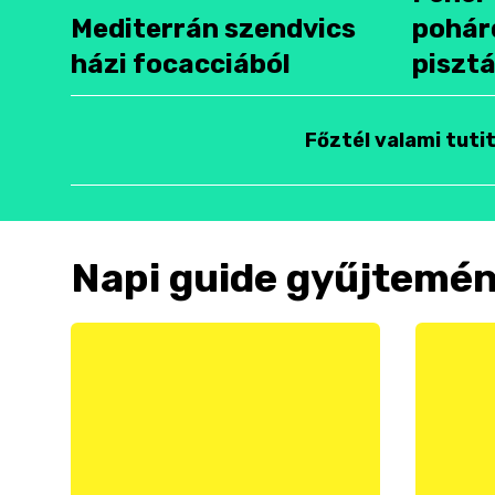
Mediterrán szendvics
pohár
házi focacciából
pisztá
Főztél valami tuti
Napi guide gyűjtemé