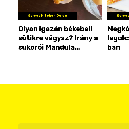
Street Kitchen Guide
Street
Olyan igazán békebeli
Megkó
sütikre vágysz? Irány a
legolc
sukorói Mandula
ban
Cukrászda!