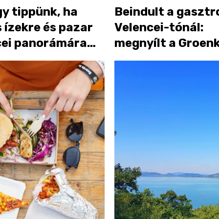
y tippünk, ha
Beindult a gasztr
 ízekre és pazar
Velencei-tónál:
cei panorámára
megnyílt a Groen
z
Delikát és Bisztró
Velencén