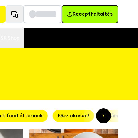
Receptfeltöltés
SK Shop
et food éttermek
Főzz okosan!
Villámgyors r