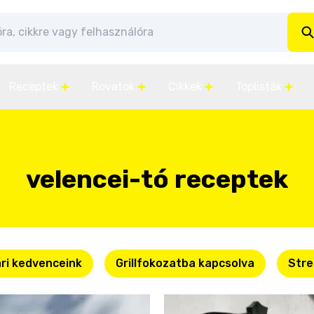
Receptek
Rovatok
Cikkek
Toplisták
velencei-tó receptek
ri kedvenceink
Grillfokozatba kapcsolva
Stre