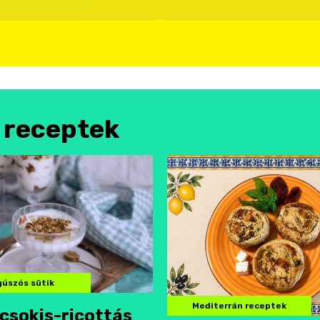
l receptek
úszós sütik
Mediterrán receptek
csokis-ricottás