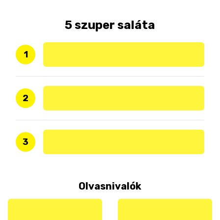
5 szuper saláta
1
2
3
Olvasnivalók