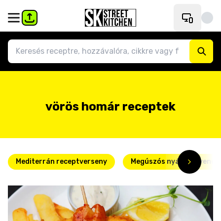
vörös homár receptek
Mediterrán receptverseny
Megúszós nyári kedvence