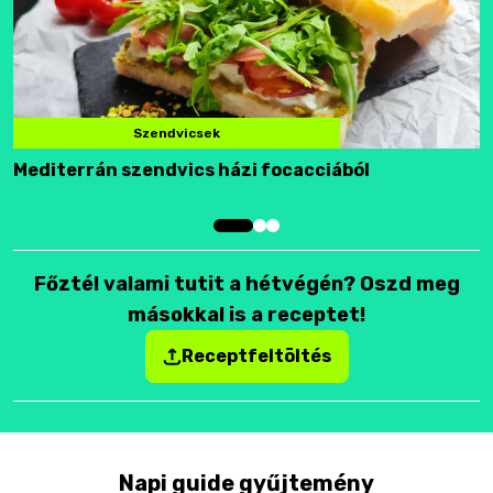
Szendvicsek
Mediterrán szendvics házi focacciából
F
Főztél valami tutit a hétvégén? Oszd meg
másokkal is a receptet!
Receptfeltöltés
Napi guide gyűjtemény