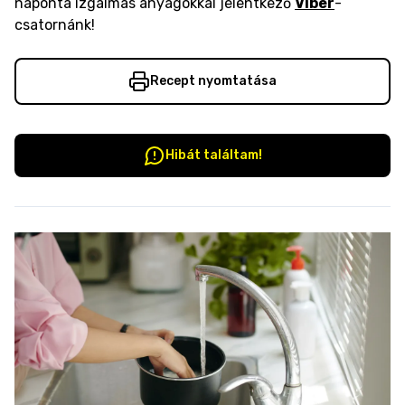
naponta izgalmas anyagokkal jelentkező
Viber
-
csatornánk!
Recept nyomtatása
Hibát találtam!