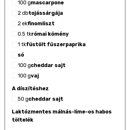
100
g
mascarpone
2
db
tojássárgája
2
ek
finomliszt
0.5
tk
római kömény
1
tk
füstölt fűszerpaprika
só
100
g
cheddar sajt
100
g
vaj
A díszítéshez
50
g
cheddar sajt
Laktózmentes málnás-lime-os habos
töltelék