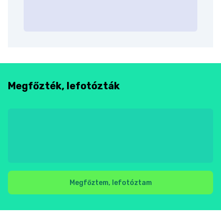
Megfőzték, lefotózták
Megfőztem, lefotóztam