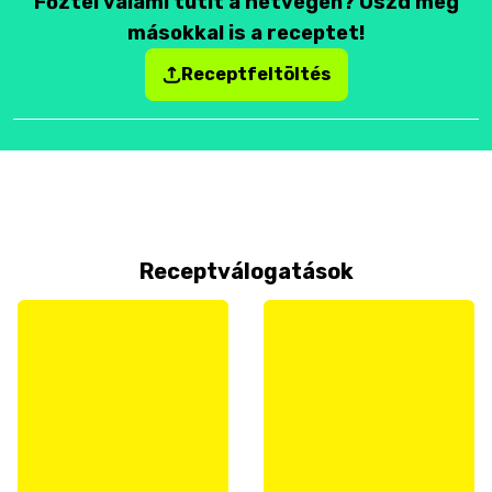
Főztél valami tutit a hétvégén? Oszd meg
másokkal is a receptet!
Receptfeltöltés
Receptválogatások