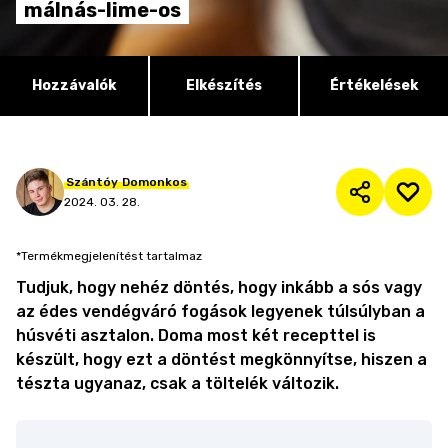
málnás-lime-os
Hozzávalók
Elkészítés
Értékelések
Szántóy
Domonkos
2024. 03. 28.
*Termékmegjelenítést tartalmaz
Tudjuk, hogy nehéz döntés, hogy inkább a sós vagy
az édes vendégváró fogások legyenek túlsúlyban a
húsvéti asztalon. Doma most két recepttel is
készült, hogy ezt a döntést megkönnyítse, hiszen a
tészta ugyanaz, csak a töltelék változik.