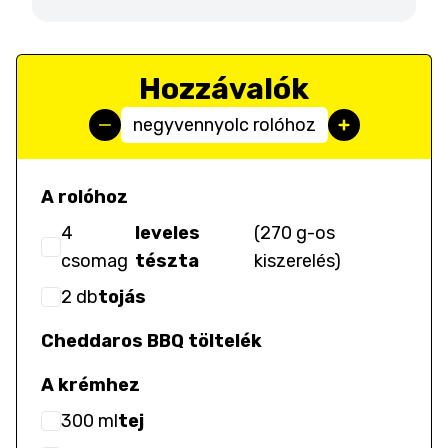
Hozzávalók
negyvennyolc rolóhoz
A rolóhoz
4
leveles
(
270 g-os
csomag
tészta
kiszerelés
)
2
db
tojás
Cheddaros BBQ töltelék
A krémhez
300
ml
tej