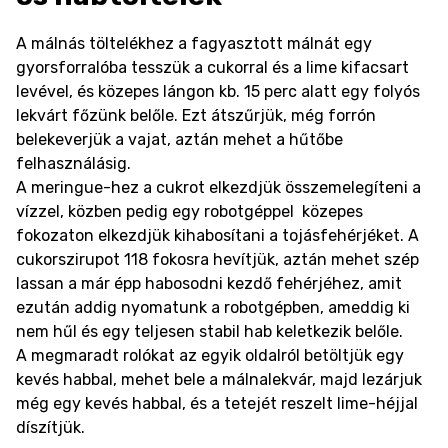
A málnás töltelékhez a fagyasztott málnát egy
gyorsforralóba tesszük a cukorral és a lime kifacsart
levével, és közepes lángon kb. 15 perc alatt egy folyós
lekvárt főzünk belőle. Ezt átszűrjük, még forrón
belekeverjük a vajat, aztán mehet a hűtőbe
felhasználásig.
A meringue-hez a cukrot elkezdjük összemelegíteni a
vízzel, közben pedig egy robotgéppel közepes
fokozaton elkezdjük kihabosítani a tojásfehérjéket. A
cukorszirupot 118 fokosra hevítjük, aztán mehet szép
lassan a már épp habosodni kezdő fehérjéhez, amit
ezután addig nyomatunk a robotgépben, ameddig ki
nem hűl és egy teljesen stabil hab keletkezik belőle.
A megmaradt rolókat az egyik oldalról betöltjük egy
kevés habbal, mehet bele a málnalekvár, majd lezárjuk
még egy kevés habbal, és a tetejét reszelt lime-héjjal
díszítjük.