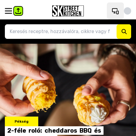
Pékség
2-féle
roló:
cheddaros
BBQ
és