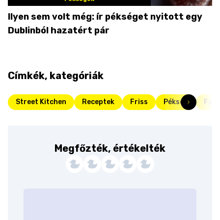
Ilyen sem volt még: ír pékséget nyitott egy
Dublinból hazatért pár
Címkék, kategóriák
Street Kitchen
Receptek
Friss
Pékség
Fant
Megfőzték, értékelték