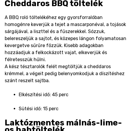
Cheddaros BBQ töltelék
A BBQ roló töltelékéhez egy gyorsforralóban
homogénre keverjük a tejet a mascarponéval, a tojások
sárgájával, a liszttel és a fűszerekkel. Sózzuk,
belereszeljük a sajtot, és közepes lángon folyamatosan
kevergetve sűrűre főzzük. Kisebb adagokban
hozzáadjuk a felkockázott vajat, elkeverjük és
félretesszük hűlni.
A kész tésztarolók felét megtöltjük a cheddaros
krémmel, a végeit pedig belenyomkodjuk a díszítéshez
szánt reszelt sajtba.
Elkészítési idő: 45 perc
Sütési idő: 15 perc
Laktózmentes málnás-lime-
os habtöltelék