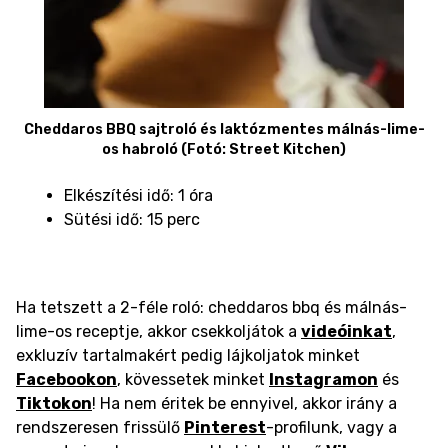
Cheddaros BBQ sajtroló és laktózmentes málnás-lime-
os habroló (Fotó: Street Kitchen)
Elkészítési idő: 1 óra
Sütési idő: 15 perc
Ha tetszett a 2-féle roló: cheddaros bbq és málnás-
lime-os receptje, akkor csekkoljátok a
videóinkat
,
exkluzív tartalmakért pedig lájkoljatok minket
Facebookon
, kövessetek minket
Instagramon
és
Tiktokon
! Ha nem éritek be ennyivel, akkor irány a
rendszeresen frissülő
Pinterest
-profilunk, vagy a