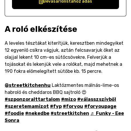
Bevásárlólistához adás
A roló elkészítése
A leveles tésztákat kiterítjük, keresztben mindegyiket
12 egyenlő csíkra vágjuk, aztán felcsavarjuk őket az
olajjal lekent 10 cm-es sütőcsövekre. Felverjük a
tojásokat és lekenjük vele a rolókat, majd mehetnek a
190 fokra előmelegített sütőbe kb. 15 percre.
@streetkitchenhu
Laktózmentes málnás-lime-os
habroló és cheddaros BBQ sajtroló 😍
#szponzoralttartalom
#mizo
#válasszszívből
#szeretemamizot
#fyp
#foryou
#foryoupage
#foodie
#nekedbe
#streetkitchen
♬ Funky - Eee
Sonra