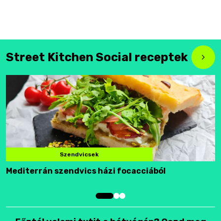
Street Kitchen Social receptek
Szendvicsek
Mediterrán szendvics házi focacciából
F