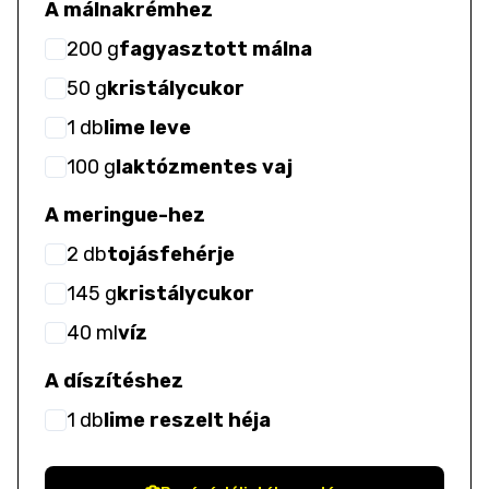
A málnakrémhez
200
g
fagyasztott málna
50
g
kristálycukor
1
db
lime leve
100
g
laktózmentes vaj
A meringue-hez
2
db
tojásfehérje
145
g
kristálycukor
40
ml
víz
A díszítéshez
1
db
lime reszelt héja