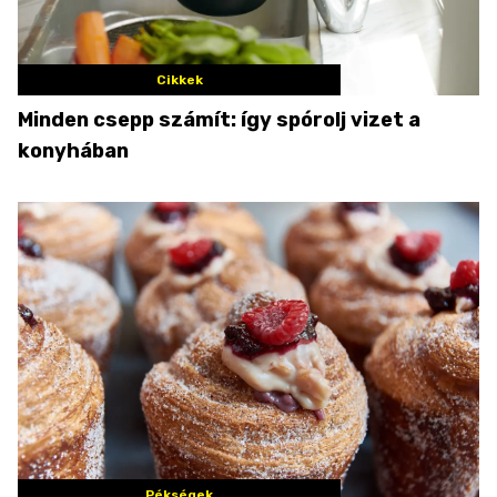
Cikkek
Minden csepp számít: így spórolj vizet a
konyhában
Pékségek