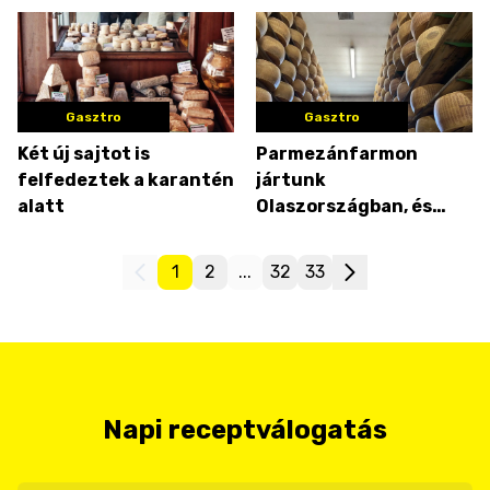
Gasztro
Gasztro
Két új sajtot is
Parmezánfarmon
felfedeztek a karantén
jártunk
alatt
Olaszországban, és
megnéztük, hogy
készül a valódi
1
2
...
32
33
parmezán
Napi receptválogatás