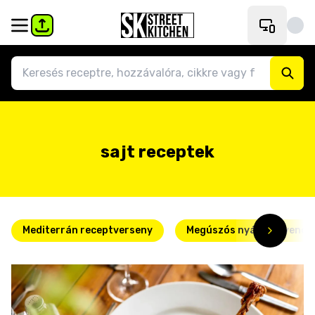
sajt receptek
Mediterrán receptverseny
Megúszós nyári kedvence