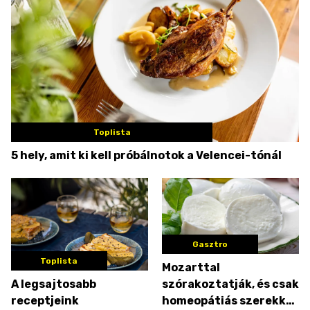
Toplista
5 hely, amit ki kell próbálnotok a Velencei-tónál
Gasztro
Toplista
Mozarttal
A legsajtosabb
szórakoztatják, és csak
receptjeink
homeopátiás szerekkel