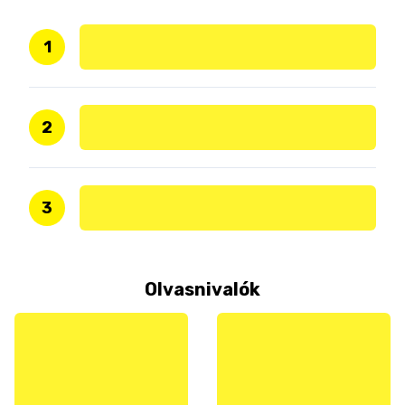
1
2
3
Olvasnivalók