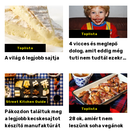
gyógyítják a legjobb
mozzarellát adó
bivalyokat
Toplista
4 vicces és meglepő
Toplista
dolog, amit eddig még
A világ 6 legjobb sajtja
tuti nem tudtál ezekről
a kajákról
Street Kitchen Guide
Toplista
Pákozdon találtuk meg
a legjobb kecskesajtot
28 ok, amiért nem
készítő manufaktúrát
leszünk soha vegánok