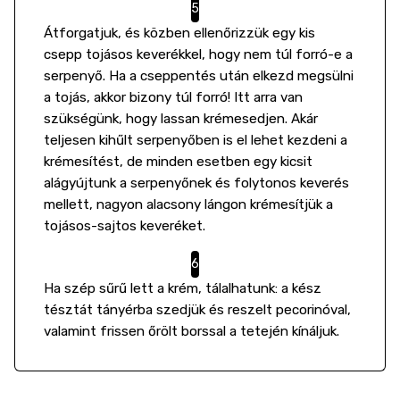
Átforgatjuk, és közben ellenőrizzük egy kis
csepp tojásos keverékkel, hogy nem túl forró-e a
serpenyő. Ha a cseppentés után elkezd megsülni
a tojás, akkor bizony túl forró! Itt arra van
szükségünk, hogy lassan krémesedjen. Akár
teljesen kihűlt serpenyőben is el lehet kezdeni a
krémesítést, de minden esetben egy kicsit
alágyújtunk a serpenyőnek és folytonos keverés
mellett, nagyon alacsony lángon krémesítjük a
tojásos-sajtos keveréket.
Ha szép sűrű lett a krém, tálalhatunk: a kész
tésztát tányérba szedjük és reszelt pecorinóval,
valamint frissen őrölt borssal a tetején kínáljuk.