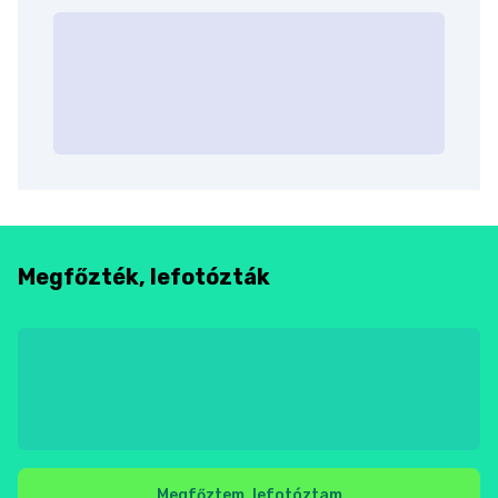
Megfőzték, lefotózták
Megfőztem, lefotóztam