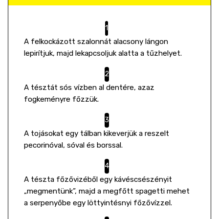
A felkockázott szalonnát alacsony lángon
lepirítjuk, majd lekapcsoljuk alatta a tűzhelyet.
A tésztát sós vízben al dentére, azaz
fogkeményre főzzük.
A tojásokat egy tálban kikeverjük a reszelt
pecorinóval, sóval és borssal.
A tészta főzővizéből egy kávéscsészényit
„megmentünk”, majd a megfőtt spagetti mehet
a serpenyőbe egy löttyintésnyi főzővízzel.