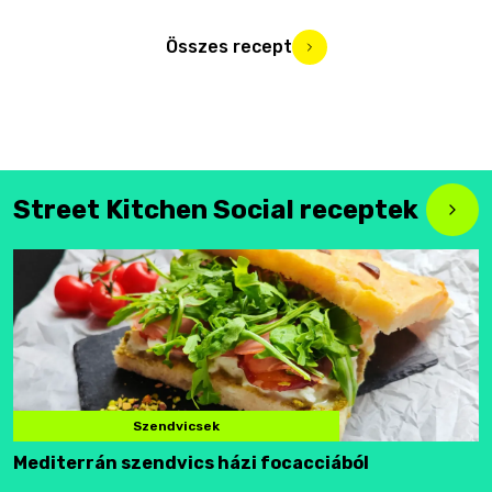
Összes recept
Street Kitchen Social receptek
Szendvicsek
Mediterrán szendvics házi focacciából
F