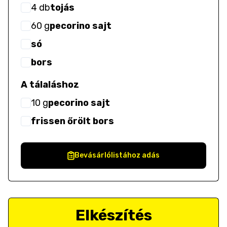
4
db
tojás
60
g
pecorino sajt
só
bors
A tálaláshoz
10
g
pecorino sajt
frissen őrölt bors
Bevásárlólistához adás
Elkészítés