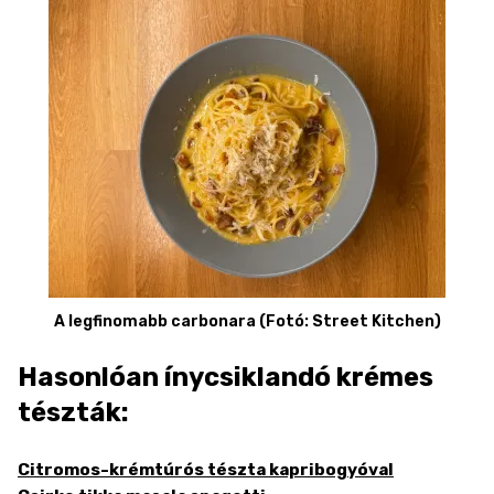
A legfinomabb carbonara (Fotó: Street Kitchen)
Hasonlóan ínycsiklandó krémes
tészták:
Citromos-krémtúrós tészta kapribogyóval