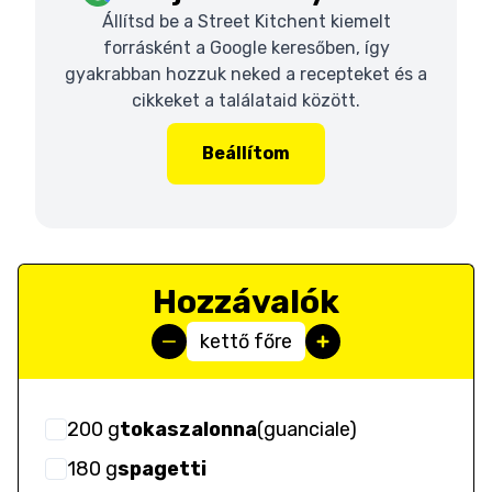
Állítsd be a Street Kitchent kiemelt
forrásként a Google keresőben, így
gyakrabban hozzuk neked a recepteket és a
cikkeket a találataid között.
Beállítom
Hozzávalók
kettő főre
200
g
tokaszalonna
(
guanciale
)
180
g
spagetti