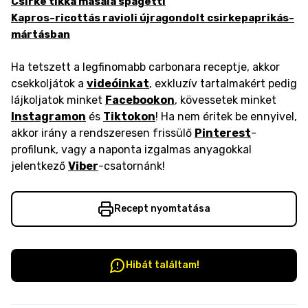
Csirke tikka masala spagetti
Kapros-ricottás ravioli újragondolt csirkepaprikás-
mártásban
Ha tetszett a legfinomabb carbonara receptje, akkor
csekkoljátok a
videóinkat
, exkluzív tartalmakért pedig
lájkoljatok minket
Facebookon
, kövessetek minket
Instagramon
és
Tiktokon
! Ha nem éritek be ennyivel,
akkor irány a rendszeresen frissülő
Pinterest
-
profilunk, vagy a naponta izgalmas anyagokkal
jelentkező
Viber
-csatornánk!
Recept nyomtatása
Hibát találtam!