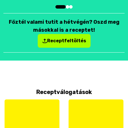
Főztél valami tutit a hétvégén? Oszd meg
másokkal is a receptet!
Receptfeltöltés
Receptválogatások