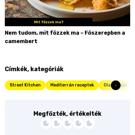
Mit főzzek ma?
Nem tudom, mit főzzek ma – Főszerepben a
camembert
Címkék, kategóriák
Street Kitchen
Mediterrán receptek
Olasz kaják
Megfőzték, értékelték