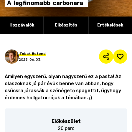
A
legfinomabb
carbonara
Hozzávalók
Elkészítés
Értékelések
Tobak
Botond
2025. 06. 03.
Amilyen egyszerű, olyan nagyszerű ez a pasta! Az
olaszoknak jó pár évük benne van abban, hogy
csúcsra járassák a szénégető spagettit, úgyhogy
érdemes hallgatni rájuk a témában. ;)
Előkészület
20 perc