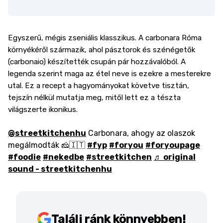
Egyszerű, mégis zseniális klasszikus. A carbonara Róma
környékéről származik, ahol pásztorok és szénégetők
(carbonaio) készítették csupán pár hozzávalóból. A
legenda szerint maga az étel neve is ezekre a mesterekre
utal. Ez a recept a hagyományokat követve tisztán,
tejszín nélkül mutatja meg, mitől lett ez a tészta
világszerte ikonikus.
@streetkitchenhu
Carbonara, ahogy az olaszok
megálmodták 🧀🇮🇹
#fyp
#foryоu
#foryoupagе
#foodie
#nekedbe
#streetkitchen
♬ original
sound - streetkitchenhu
Találj ránk könnyebben!