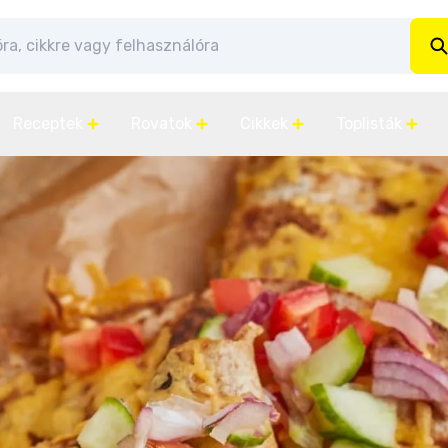
Receptek
Rovatok
Cikkek
Toplisták