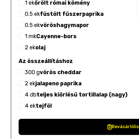
1
ek
őrölt római kömény
0.5
ek
füstölt fűszerpaprika
0.5
ek
vöröshagymapor
1
mk
Cayenne-bors
2
ek
olaj
Az összeállításhoz
300
g
vörös cheddar
2
ek
jalapeno paprika
4
db
teljes kiőrlésű tortillalap (nagy)
4
ek
tejföl
Bevásárlóli