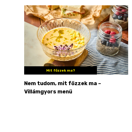
Mit főzzek ma?
Nem tudom, mit főzzek ma –
Villámgyors menü