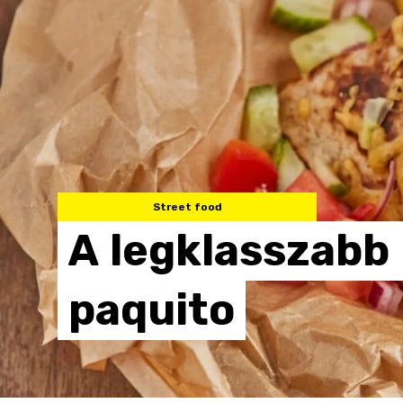
Street food
A
legklasszabb
paquito