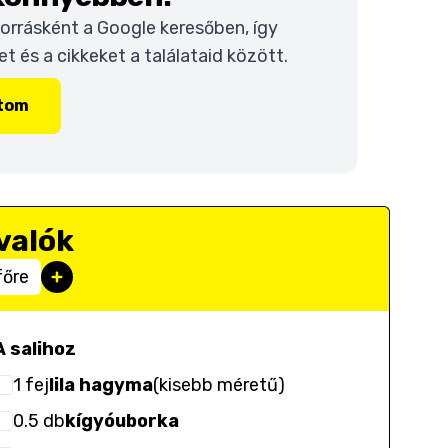
 forrásként a Google keresőben, így
 és a cikkeket a találataid között.
ítom
valók
főre
A salihoz
1
fej
lila hagyma
(
kisebb méretű
)
0.5
db
kígyóuborka