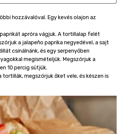
többi hozzávalóval. Egy kevés olajon az
 paprikát apróra vágjuk. A tortillalap felét
gszórjuk a jalapeño paprika negyedével, a sajt
dillát csinálnánk, és egy serpenyőben
anyagokkal megismételjük. Megszórjuk a
en 10 percig sütjük.
 tortillák, megszórjuk őket vele, és készen is