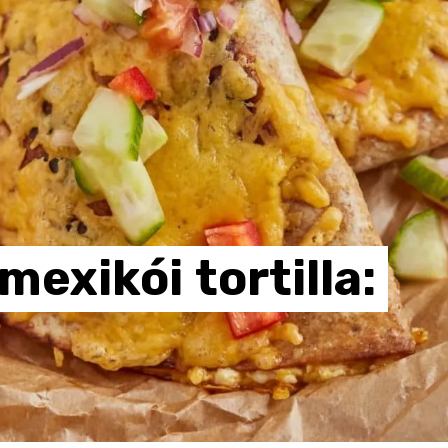
mexikói
tortilla: