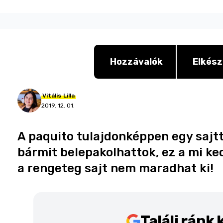
Hozzávalók
Elkész
Vitális
Lilla
2019. 12. 01.
A paquito tulajdonképpen egy sajtta
bármit belepakolhattok, ez a mi ke
a rengeteg sajt nem maradhat ki!
Találj ránk