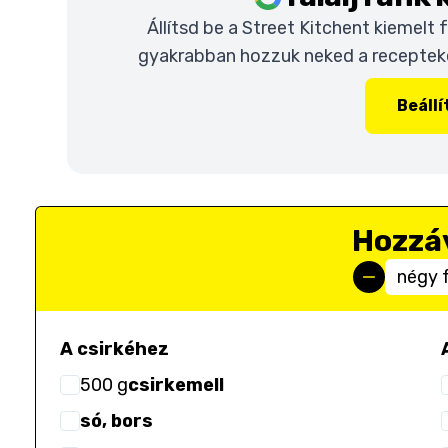
Állítsd be a Street Kitchent kiemelt
gyakrabban hozzuk neked a recepteket
Beáll
Hozzá
négy 
A csirkéhez
500
g
csirkemell
só, bors