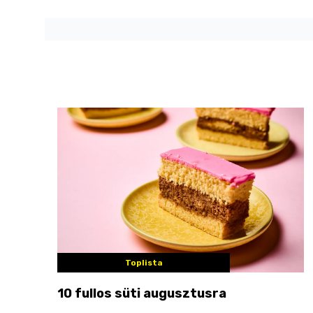
Toplista
10 fullos süti augusztusra