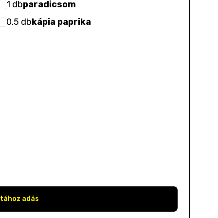
1
db
paradicsom
0.5
db
kápia paprika
stához adás