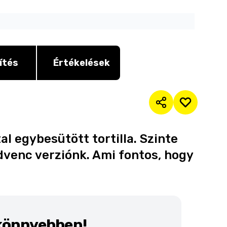
ítés
Értékelések
l egybesütött tortilla. Szinte
dvenc verziónk. Ami fontos, hogy
 könnyebben!