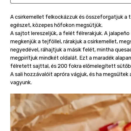
A csirkemellet felkockázzuk és összeforgatjuk a 
egészet, közepes hőfokon megsütjük.
A sajtot lereszeljük, a felét félrerakjuk. A jalapeño
megkenjük a tejföllel, rárakjuk a csirkemellet, me
negyedével, ráhajtjuk a másik felét, mintha quesa
megpirítjuk mindkét oldalát. Ezt a maradék alap
félretett sajttal, és 200 fokra előmelegített sütőb
A sali hozzávalóit apróra vágjuk, és ha megsültek a
vagyunk.