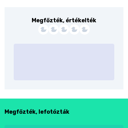
Megfőzték, értékelték
Megfőzték, lefotózták