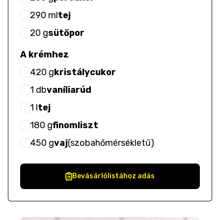
290
ml
tej
20
g
sütőpor
A krémhez
420
g
kristálycukor
1
db
vaníliarúd
1
l
tej
180
g
finomliszt
450
g
vaj
(
szobahőmérsékletű
)
Bevásárlólistához adás