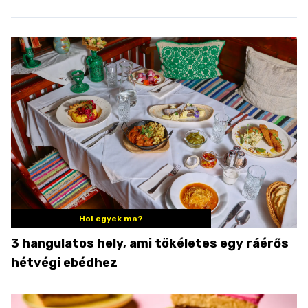
Hol egyek ma?
3 hangulatos hely, ami tökéletes egy ráérős
hétvégi ebédhez