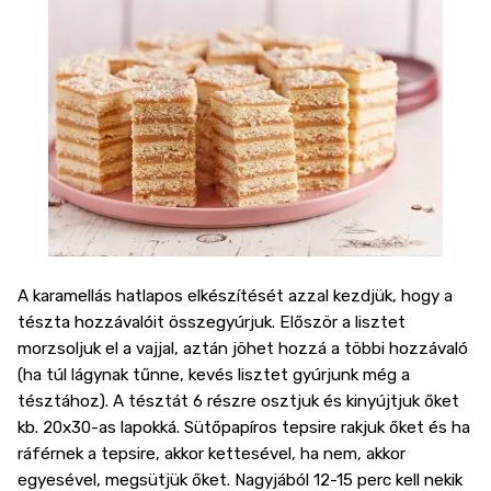
A karamellás hatlapos elkészítését azzal kezdjük, hogy a
tészta hozzávalóit összegyúrjuk. Először a lisztet
morzsoljuk el a vajjal, aztán jöhet hozzá a többi hozzávaló
(ha túl lágynak tűnne, kevés lisztet gyúrjunk még a
tésztához). A tésztát 6 részre osztjuk és kinyújtjuk őket
kb. 20x30-as lapokká. Sütőpapíros tepsire rakjuk őket és ha
ráférnek a tepsire, akkor kettesével, ha nem, akkor
egyesével, megsütjük őket. Nagyjából 12-15 perc kell nekik