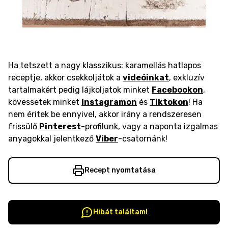
Ha tetszett a nagy klasszikus: karamellás hatlapos
receptje, akkor csekkoljátok a
videóinkat
, exkluzív
tartalmakért pedig lájkoljatok minket
Facebookon
,
kövessetek minket
Instagramon
és
Tiktokon
! Ha
nem éritek be ennyivel, akkor irány a rendszeresen
frissülő
Pinterest
-profilunk, vagy a naponta izgalmas
anyagokkal jelentkező
Viber
-csatornánk!
Recept nyomtatása
Hibát találtam!