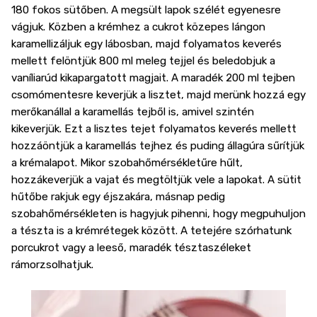
180 fokos sütőben. A megsült lapok szélét egyenesre
vágjuk. Közben a krémhez a cukrot közepes lángon
karamellizáljuk egy lábosban, majd folyamatos keverés
mellett felöntjük 800 ml meleg tejjel és beledobjuk a
vaníliarúd kikapargatott magjait. A maradék 200 ml tejben
csomómentesre keverjük a lisztet, majd merünk hozzá egy
merőkanállal a karamellás tejből is, amivel szintén
kikeverjük. Ezt a lisztes tejet folyamatos keverés mellett
hozzáöntjük a karamellás tejhez és puding állagúra sűrítjük
a krémalapot. Mikor szobahőmérsékletűre hűlt,
hozzákeverjük a vajat és megtöltjük vele a lapokat. A sütit
hűtőbe rakjuk egy éjszakára, másnap pedig
szobahőmérsékleten is hagyjuk pihenni, hogy megpuhuljon
a tészta is a krémrétegek között. A tetejére szórhatunk
porcukrot vagy a leeső, maradék tésztaszéleket
rámorzsolhatjuk.