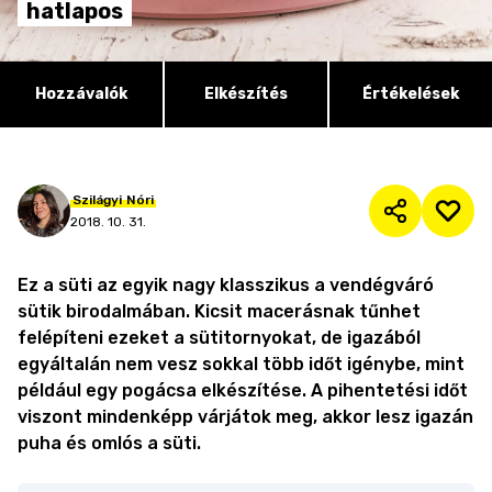
hatlapos
Hozzávalók
Elkészítés
Értékelések
Szilágyi
Nóri
2018. 10. 31.
Ez a süti az egyik nagy klasszikus a vendégváró
sütik birodalmában. Kicsit macerásnak tűnhet
felépíteni ezeket a sütitornyokat, de igazából
egyáltalán nem vesz sokkal több időt igénybe, mint
például egy pogácsa elkészítése. A pihentetési időt
viszont mindenképp várjátok meg, akkor lesz igazán
puha és omlós a süti.