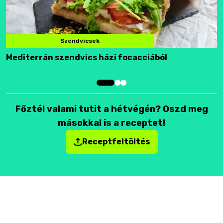
Szendvicsek
Mediterrán szendvics házi focacciából
F
Főztél valami tutit a hétvégén? Oszd meg
másokkal is a receptet!
Receptfeltöltés