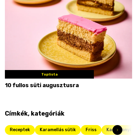
Toplista
10 fullos süti augusztusra
Címkék, kategóriák
Receptek
Karamellás sütik
Friss
Karácsonyi re