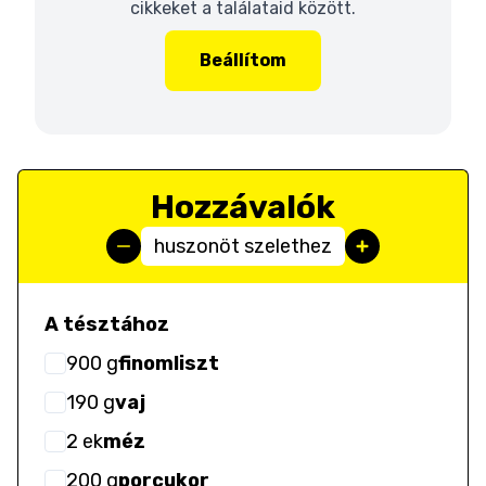
cikkeket a találataid között.
Beállítom
Hozzávalók
huszonöt szelethez
A tésztához
900
g
finomliszt
190
g
vaj
2
ek
méz
200
g
porcukor