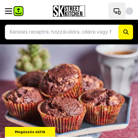
Megúszós sütik