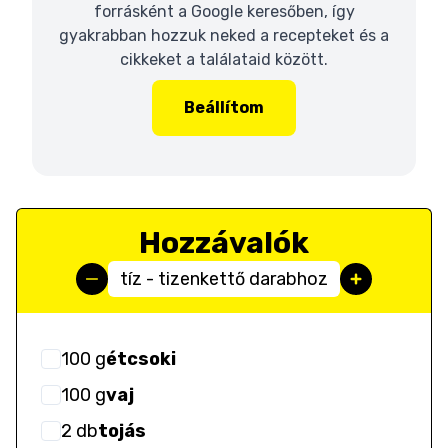
forrásként a Google keresőben, így
gyakrabban hozzuk neked a recepteket és a
cikkeket a találataid között.
Beállítom
Hozzávalók
tíz - tizenkettő darabhoz
100
g
étcsoki
100
g
vaj
2
db
tojás