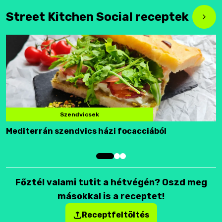
Street Kitchen Social receptek
Szendvicsek
Mediterrán szendvics házi focacciából
F
Főztél valami tutit a hétvégén? Oszd meg
másokkal is a receptet!
Receptfeltöltés