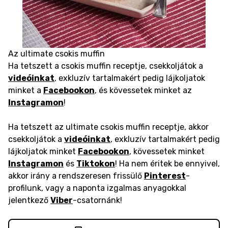
Az ultimate csokis muffin
Ha tetszett a csokis muffin receptje, csekkoljátok a
videóinkat
, exkluzív tartalmakért pedig lájkoljatok
minket a
Facebookon
, és kövessetek minket az
Instagramon
!
Ha tetszett az ultimate csokis muffin receptje, akkor
csekkoljátok a
videóinkat
, exkluzív tartalmakért pedig
lájkoljatok minket
Facebookon
, kövessetek minket
Instagramon
és
Tiktokon
! Ha nem éritek be ennyivel,
akkor irány a rendszeresen frissülő
Pinterest
-
profilunk, vagy a naponta izgalmas anyagokkal
jelentkező
Viber
-csatornánk!