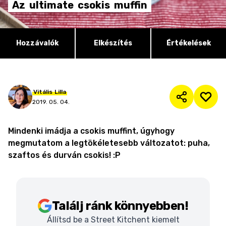
Az
ultimate
csokis
muffin
Hozzávalók
Elkészítés
Értékelések
Vitális
Lilla
2019. 05. 04.
Mindenki imádja a csokis muffint, úgyhogy
megmutatom a legtökéletesebb változatot: puha,
szaftos és durván csokis! :P
Találj ránk könnyebben!
Állítsd be a Street Kitchent kiemelt