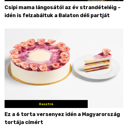
Csipi mama lángosától az év strandételéig –
idén is felzabáltuk a Balaton déli partját
Gasztro
Ez a 6 torta versenyez idén a Magyarország
tortája címért