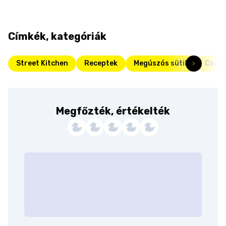
Címkék, kategóriák
Street Kitchen
Receptek
Megúszós sütik
Csoki
Megfőzték, értékelték