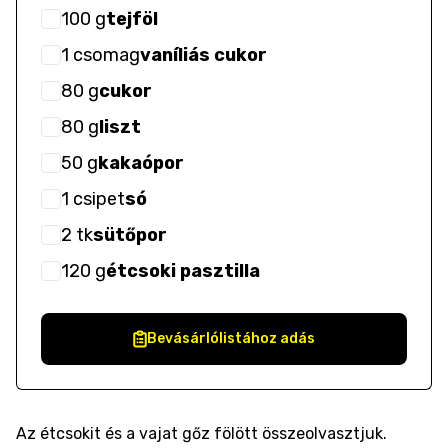
100
g
tejföl
1
csomag
vaníliás cukor
80
g
cukor
80
g
liszt
50
g
kakaópor
1
csipet
só
2
tk
sütőpor
120
g
étcsoki pasztilla
Bevásárlólistához adás
Az étcsokit és a vajat gőz fölött összeolvasztjuk.