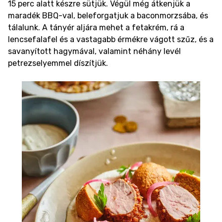
15 perc alatt készre sütjük. Végül még átkenjük a
maradék BBQ-val, beleforgatjuk a baconmorzsába, és
tálalunk. A tányér aljára mehet a fetakrém, rá a
lencsefalafel és a vastagabb érmékre vágott szűz, és a
savanyított hagymával, valamint néhány levél
petrezselyemmel díszítjük.