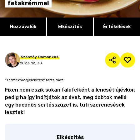
fetakrémmel
Hozzávalók
Elkészítés
Értékelések
Szántóy
Domonkos
2023. 12. 30.
*Termékmegjelenítést tartalmaz
Fixen nem eszik sokan falafelként a lencsét újévkor,
pedig ha így indítjátok az évet, meg dobtok mellé
egy baconös sertésszüzet is, tuti szerencsések
lesztek!
Elkészítés