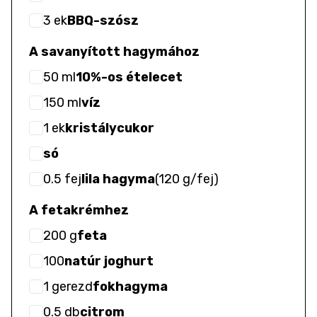
3
ek
BBQ-szósz
A savanyított hagymához
50
ml
10%-os ételecet
150
ml
víz
1
ek
kristálycukor
só
0.5
fej
lila hagyma
(
120 g/fej
)
A fetakrémhez
200
g
feta
100
natúr joghurt
1
gerezd
fokhagyma
0.5
db
citrom