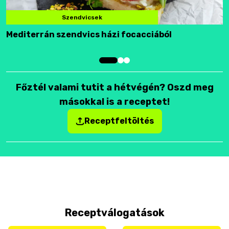
Szendvicsek
Mediterrán szendvics házi focacciából
F
Főztél valami tutit a hétvégén? Oszd meg
másokkal is a receptet!
Receptfeltöltés
Receptválogatások