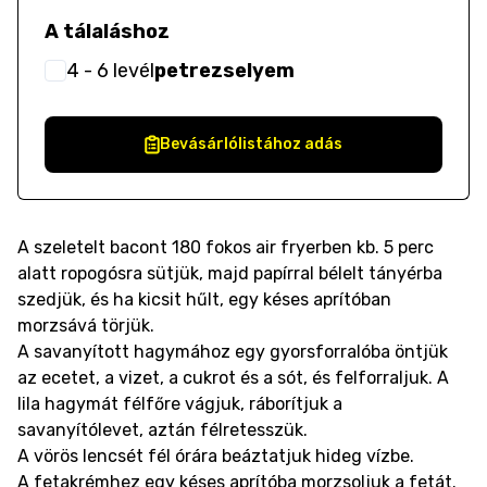
A tálaláshoz
4
- 6
levél
petrezselyem
Bevásárlólistához adás
A szeletelt bacont 180 fokos air fryerben kb. 5 perc
alatt ropogósra sütjük, majd papírral bélelt tányérba
szedjük, és ha kicsit hűlt, egy késes aprítóban
morzsává törjük.
A savanyított hagymához egy gyorsforralóba öntjük
az ecetet, a vizet, a cukrot és a sót, és felforraljuk. A
lila hagymát félfőre vágjuk, ráborítjuk a
savanyítólevet, aztán félretesszük.
A vörös lencsét fél órára beáztatjuk hideg vízbe.
A fetakrémhez egy késes aprítóba morzsoljuk a fetát.