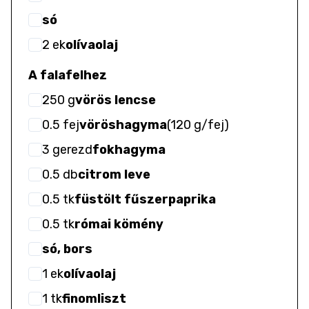
só
2
ek
olívaolaj
A falafelhez
250
g
vörös lencse
0.5
fej
vöröshagyma
(
120 g/fej
)
3
gerezd
fokhagyma
0.5
db
citrom leve
0.5
tk
füstölt fűszerpaprika
0.5
tk
római kömény
só, bors
1
ek
olívaolaj
1
tk
finomliszt