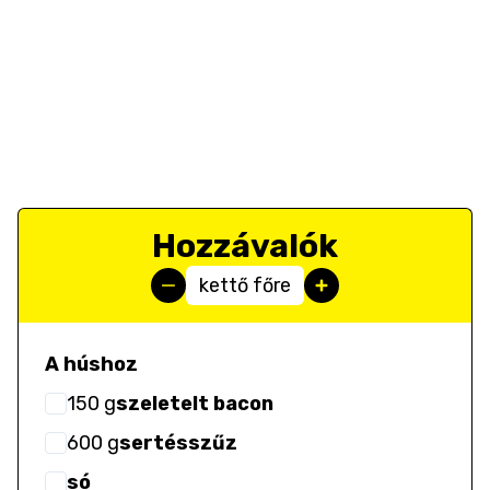
Hozzávalók
kettő főre
A húshoz
150
g
szeletelt bacon
600
g
sertésszűz
só