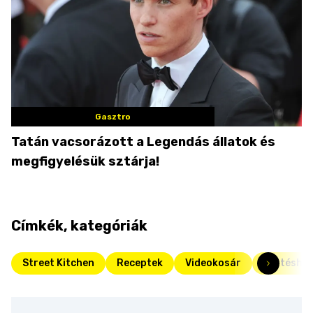
Gasztro
Tatán vacsorázott a Legendás állatok és
megfigyelésük sztárja!
Címkék, kategóriák
Street Kitchen
Receptek
Videokosár
Sertéshús