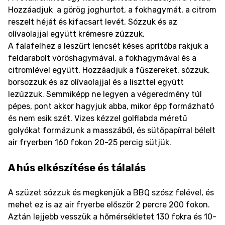
Hozzáadjuk a görög joghurtot, a fokhagymát, a citrom
reszelt héját és kifacsart levét. Sózzuk és az
olívaolajjal együtt krémesre zúzzuk.
A falafelhez a leszűrt lencsét késes aprítóba rakjuk a
feldarabolt vöröshagymával, a fokhagymával és a
citromlével együtt. Hozzáadjuk a fűszereket, sózzuk,
borsozzuk és az olívaolajjal és a liszttel együtt
lezúzzuk. Semmiképp ne legyen a végeredmény túl
pépes, pont akkor hagyjuk abba, mikor épp formázható
és nem esik szét. Vizes kézzel golflabda méretű
golyókat formázunk a masszából, és sütőpapírral bélelt
air fryerben 160 fokon 20-25 percig sütjük.
A hús elkészítése és tálalás
A szüzet sózzuk és megkenjük a BBQ szósz felével, és
mehet ez is az air fryerbe először 2 percre 200 fokon.
Aztán lejjebb vesszük a hőmérsékletet 130 fokra és 10-