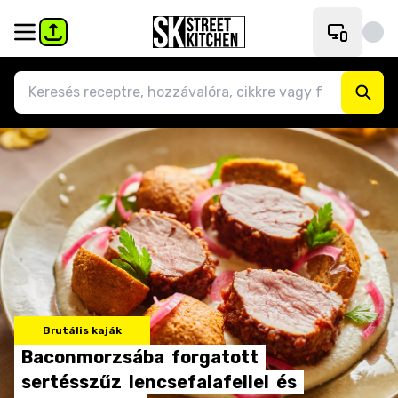
Brutális kaják
Baconmorzsába
forgatott
sertésszűz
lencsefalafellel
és