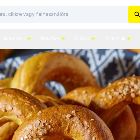
Receptek
Rovatok
Cikkek
Toplisták