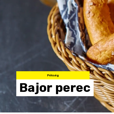
Pékség
Bajor
perec