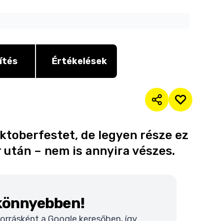
ítés
Értékelések
ktoberfestet, de legyen része ez
ör után – nem is annyira vészes.
 könnyebben!
 forrásként a Google keresőben, így