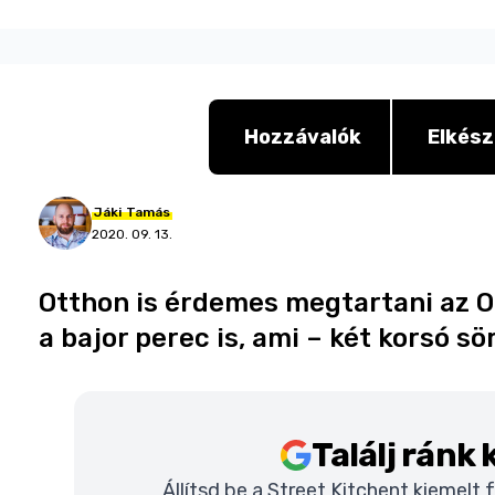
Hozzávalók
Elkész
Jáki
Tamás
2020. 09. 13.
Otthon is érdemes megtartani az O
a bajor perec is, ami – két korsó s
Találj ránk
Állítsd be a Street Kitchent kiemelt