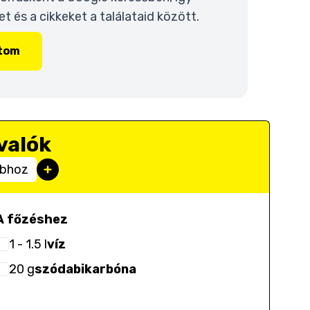
 és a cikkeket a találataid között.
ítom
valók
abhoz
A főzéshez
1
- 1.5
l
víz
20
g
szódabikarbóna