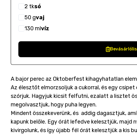
2
tk
só
50
g
vaj
130
ml
víz
Bevásárlóli
A bajor perec az Oktoberfest kihagyhatatlan elem
Az élesztőt elmorzsoljuk a cukorral, és egy csipet 
szórjuk. Hagyjuk kicsit felfutni, ezalatt a lisztet ö
megolvasztjuk, hogy puha legyen.
Mindent összekeverünk, és addig dagasztjuk, am
kapunk belőle. Egy órát lefedve kelesztjük, majd 
kivirgolunk, és így újabb fél órát kelesztjük a kis b