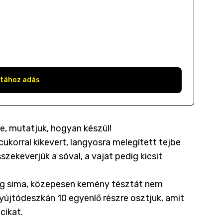
stához adás
e, mutatjuk, hogyan készül!
cukorral kikevert, langyosra melegített tejbe
sszekeverjük a sóval, a vajat pedig kicsit
íg sima, közepesen kemény tésztát nem
nyújtódeszkán 10 egyenlő részre osztjuk, amit
ucikat.