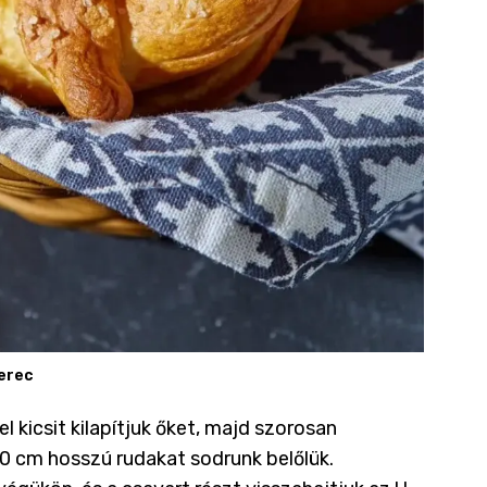
perec
l kicsit kilapítjuk őket, majd szorosan
60 cm hosszú rudakat sodrunk belőlük.