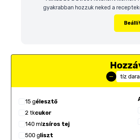
gyakrabban hozzuk neked a recepteket
Beáll
Hozzá
tíz dar
15
g
élesztő
2
tk
cukor
140
ml
zsíros tej
500
g
liszt