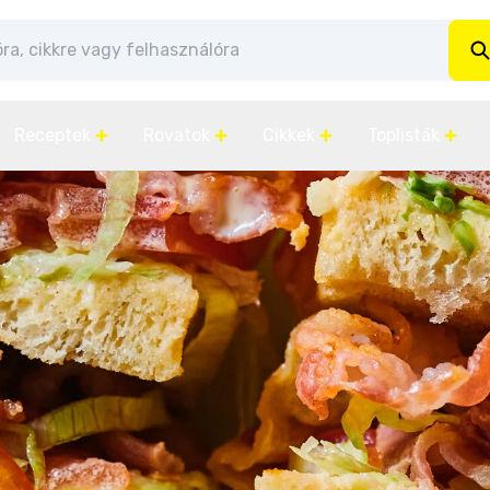
Receptek
Rovatok
Cikkek
Toplisták