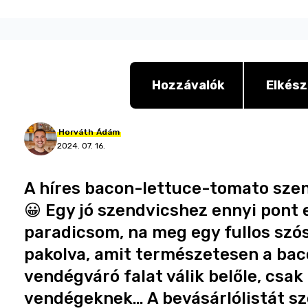
Hozzávalók
Elkész
Horváth
Ádám
2024. 07. 16.
A híres bacon-lettuce-tomato szen
😀 Egy jó szendvicshez ennyi pont e
paradicsom, na meg egy fullos szó
pakolva, amit természetesen a bacon
vendégváró falat válik belőle, csa
vendégeknek… A bevásárlólistát sz