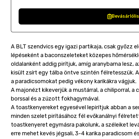
Bevásárlóli
A BLT szendvics egy igazi partikaja, csak győzz el
lépéseként a baconszeleteket közepes hőmérsékle
oldalanként addig pirítjuk, amíg aranybarna lesz, 
kisült zsírt egy tálba öntve szintén félretesszük. 
a paradicsomokat pedig vékony karikákra vágjuk.
A majonézt kikeverjük a mustárral, a chiliporral, a 
borssal és a zúzott fokhagymával.
A toastkenyereket egyesével lepirítjuk abban a s
minden szelet pirításához fél evőkanálnyi félrete
toastkenyeret egymásra pakolunk, a széleiket levá
erre mehet kevés jégsali, 3-4 karika paradicsom é