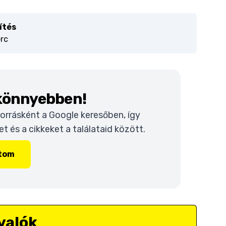
ítés
erc
 könnyebben!
 forrásként a Google keresőben, így
 és a cikkeket a találataid között.
ítom
valók