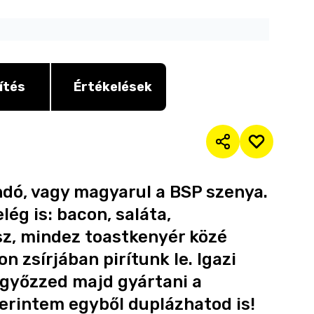
ítés
Értékelések
dó, vagy magyarul a BSP szenya.
lég is: bacon, saláta,
sz, mindez toastkenyér közé
 zsírjában pirítunk le. Igazi
k győzzed majd gyártani a
erintem egyből duplázhatod is!