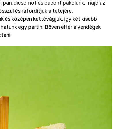
át, paradicsomot és bacont pakolunk, majd az
sszal és ráfordítjuk a tetejére.
nk és középen kettévágjuk, így két kisebb
lhatunk egy partin. Bőven elfér a vendégek
tani.