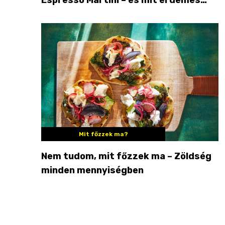
enni mellé?
Mit főzzek ma?
Nem tudom, mit főzzek ma – Zöldség
minden mennyiségben