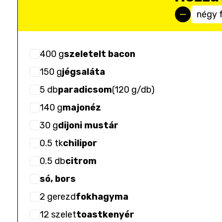
négy 
400
g
szeletelt bacon
150
g
jégsaláta
5
db
paradicsom
(
120 g/db
)
140
g
majonéz
30
g
dijoni mustár
0.5
tk
chilipor
0.5
db
citrom
só, bors
2
gerezd
fokhagyma
12
szelet
toastkenyér