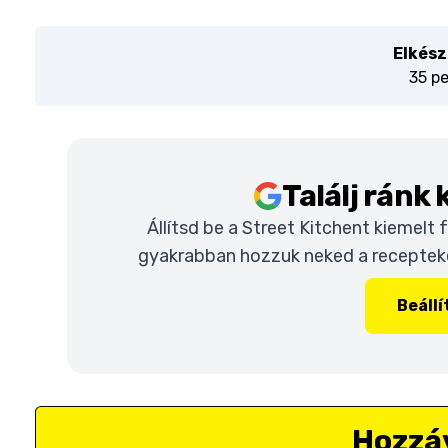
Elkész
35 p
Találj ránk
Állítsd be a Street Kitchent kiemelt
gyakrabban hozzuk neked a recepteket
Beáll
Hozzá