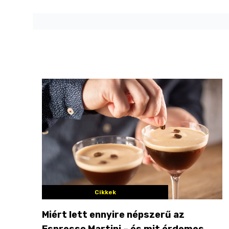
Cikkek
Miért lett ennyire népszerű az
Espresso Martini – és mit érdemes