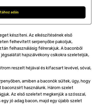
stához adás
eget készíteni. Az elkészítésének első
ten felhevített serpenyőbe pakoljuk,
aztán felhasználásig félrerakjuk. A baconből
A jégsalátát hajszálvékony csíkokra szeleteljük,
citrom reszelt héjával és kifacsart levével, sóval,
erpenyőben, amiben a baconök sültek, úgy, hogy
tt baconzsírt használunk. Három szelet
gjuk. Az első szeletet megkenjük a szósszal,
s egy jó adag bacon, majd egy újabb szelet