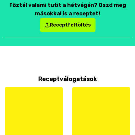
Főztél valami tutit a hétvégén? Oszd meg
másokkal is a receptet!
Receptfeltöltés
Receptválogatások