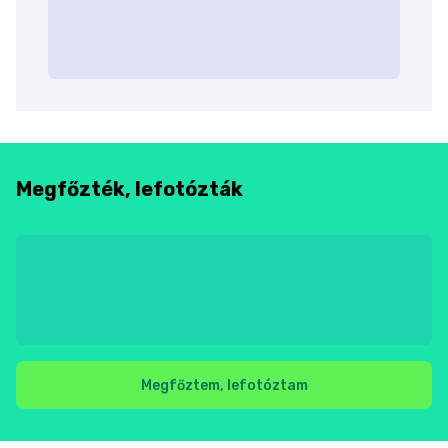
Megfőzték, lefotózták
Megfőztem, lefotóztam