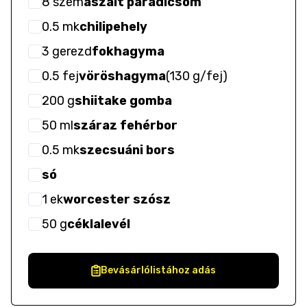
8
szem
aszalt paradicsom
0.5
mk
chilipehely
3
gerezd
fokhagyma
0.5
fej
vöröshagyma
(
130 g/fej
)
200
g
shiitake gomba
50
ml
száraz fehérbor
0.5
mk
szecsuáni bors
só
1
ek
worcester szósz
50
g
céklalevél
Bevásárlólistához adás