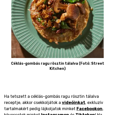
Céklás-gombás ragu rösztin tálalva (Fotó: Street
Kitchen)
Ha tetszett a céklás-gombás ragu rösztin tálalva
receptje, akkor csekkoljátok a
videóinkat
, exkluzív
tartalmakért pedig lájkoljatok minket
Facebookon
,
kövessetek minket
Instagramon
és
Tiktokon
! Ha