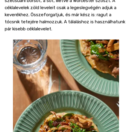
szecsuáni borsot, a sót, illetve a Worcester szószt. A
céklalevelek zöld leveleit csak a legeslegvégén adjuk a
keverékhez. Összeforgatjuk, és már kész is: ragut a
tócsnik tetejére halmozzuk. A tálaláshoz is használhatunk
pár kisebb céklalevelet.