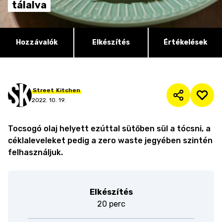
tálalva
Hozzávalók
Elkészítés
Értékelések
Street
Kitchen
2022. 10. 19.
Tocsogó olaj helyett ezúttal sütőben sül a tócsni, a
céklaleveleket pedig a zero waste jegyében szintén
felhasználjuk.
Elkészítés
20 perc