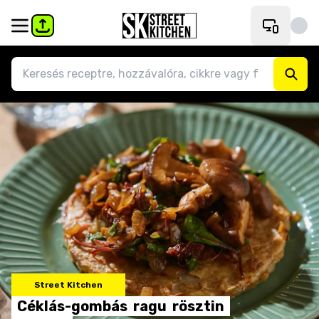
Street Kitchen
Céklás-gombás
ragu
rösztin