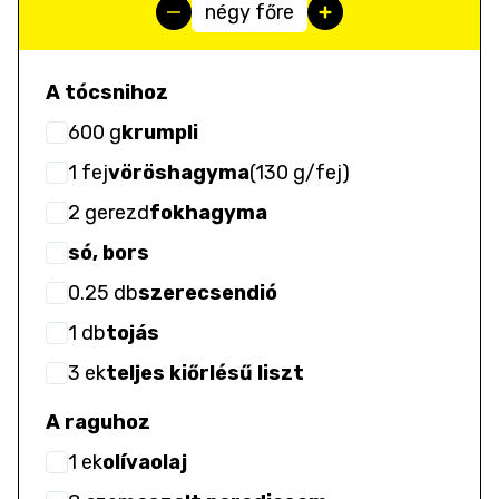
négy főre
A tócsnihoz
600
g
krumpli
1
fej
vöröshagyma
(
130 g/fej
)
2
gerezd
fokhagyma
só, bors
0.25
db
szerecsendió
1
db
tojás
3
ek
teljes kiőrlésű liszt
A raguhoz
1
ek
olívaolaj