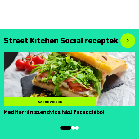
Street Kitchen Social receptek
Szendvicsek
Mediterrán szendvics házi focacciából
F