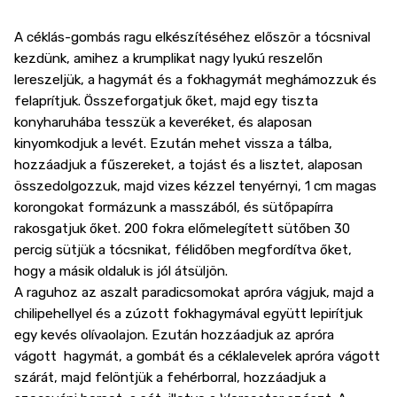
A céklás-gombás ragu elkészítéséhez először a tócsnival
kezdünk, amihez a krumplikat nagy lyukú reszelőn
lereszeljük, a hagymát és a fokhagymát meghámozzuk és
felaprítjuk. Összeforgatjuk őket, majd egy tiszta
konyharuhába tesszük a keveréket, és alaposan
kinyomkodjuk a levét. Ezután mehet vissza a tálba,
hozzáadjuk a fűszereket, a tojást és a lisztet, alaposan
összedolgozzuk, majd vizes kézzel tenyérnyi, 1 cm magas
korongokat formázunk a masszából, és sütőpapírra
rakosgatjuk őket. 200 fokra előmelegített sütőben 30
percig sütjük a tócsnikat, félidőben megfordítva őket,
hogy a másik oldaluk is jól átsüljön.
A raguhoz az aszalt paradicsomokat apróra vágjuk, majd a
chilipehellyel és a zúzott fokhagymával együtt lepirítjuk
egy kevés olívaolajon. Ezután hozzáadjuk az apróra
vágott hagymát, a gombát és a céklalevelek apróra vágott
szárát, majd felöntjük a fehérborral, hozzáadjuk a