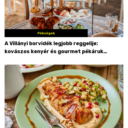
Pékségek
A Villányi borvidék legjobb reggelije:
kovászos kenyér és gourmet pékáruk
Palkonyán