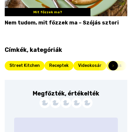
Mit főzzek ma?
Nem tudom, mit főzzek ma – Szójás sztori
Címkék, kategóriák
Street Kitchen
Receptek
Videokosár
Friss
Megfőzték, értékelték