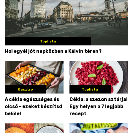
Toplista
Hol egyél jót napközben a Kálvin téren?
Gasztro
Toplista
A cékla egészséges és
Cékla, a szezon sztárja!
olcsó – ezeket készítsd
Egy helyen a 7 legjobb
belőle!
recept