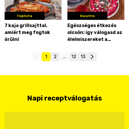
Toplista
Gasztro
7 kaja grillsajttal,
Egészséges étkezés
amiért meg fogtok
olcsón: így válogasd az
őrülni
élelmiszereket a
boltban
1
2
...
12
13
Napi receptválogatás