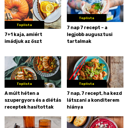
Toplista
Toplista
7 nap 7 recept – a
7+1 kaja, amiért
legjobb augusztusi
imádjuk az őszt
tartalmak
Toplista
Toplista
A múlt héten a
7 nap, 7 recept, ha kezd
szupergyors és a diétás
látszani a konditerem
receptek hasítottak
hiánya