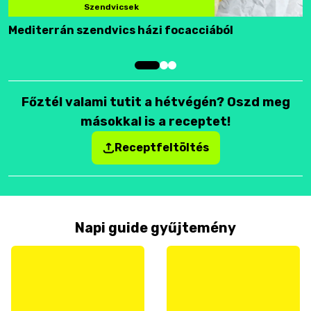
Szendvicsek
Mediterrán szendvics házi focacciából
F
Főztél valami tutit a hétvégén? Oszd meg
másokkal is a receptet!
Receptfeltöltés
Napi guide gyűjtemény