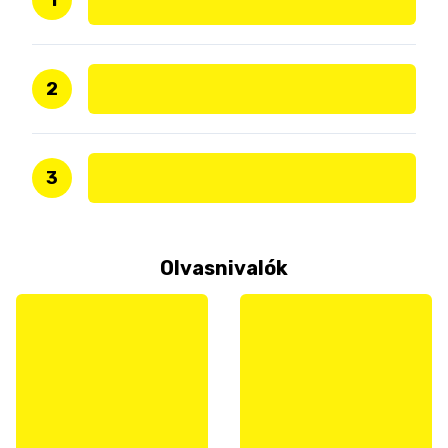
2
3
Olvasnivalók